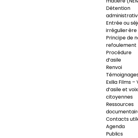
matière (NE
Détention
administrati
Entrée ou séj
irrégulier·ère
Principe de 
refoulement
Procédure
d’asile
Renvoi
Témoignage
Exilia Films – 
d’asile et voix
citoyennes
Ressources
documentair
Contacts util
Agenda
Publics