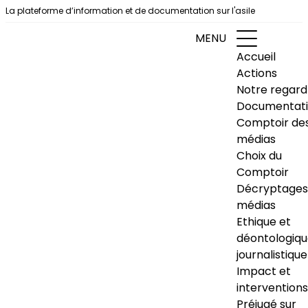
Aller au contenu
La plateforme d’information et de documentation sur l'asile
MENU
Accueil
Actions
Notre regard
Documentat
Comptoir de
médias
Choix du
Comptoir
Décryptages
médias
Ethique et
déontologiq
journalistique
Impact et
interventions
Préjugé sur