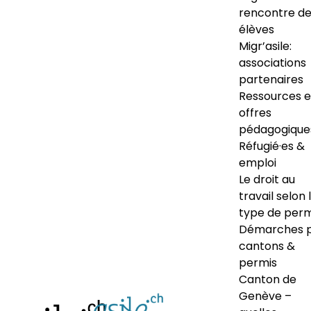
rencontre d
élèves
Migr’asile:
associations
partenaires
Ressources e
offres
pédagogique
Réfugié·es &
emploi
Le droit au
travail selon 
type de perm
Démarches 
cantons &
permis
Canton de
Genève –