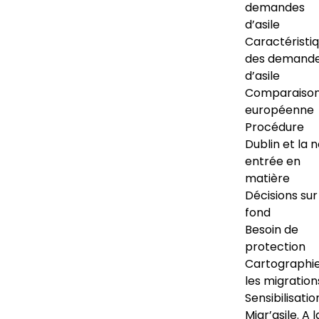
demandes
d’asile
Caractéristi
des demand
d’asile
Comparaiso
européenne
Procédure
Dublin et la 
entrée en
matière
Décisions sur
fond
Besoin de
protection
Cartographi
les migration
Sensibilisatio
Migr’asile. A l