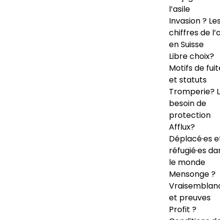
l’asile
Invasion ? Le
chiffres de l’a
en Suisse
Libre choix?
Motifs de fuit
et statuts
Tromperie? 
besoin de
protection
Afflux?
Déplacé·es e
réfugié·es da
le monde
Mensonge ?
Vraisemblan
et preuves
Profit ?