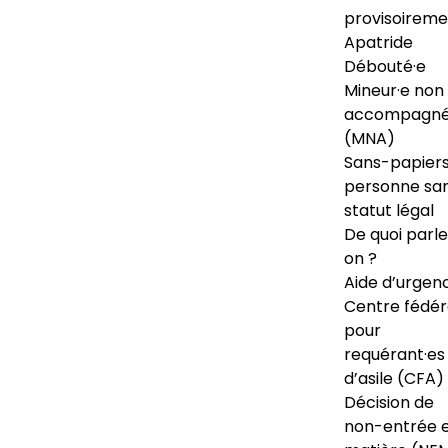
provisoireme
Apatride
Débouté·e
Mineur·e non
accompagné
(MNA)
Sans-papiers
personne sa
statut légal
De quoi parl
on ?
Aide d’urgen
Centre fédér
pour
requérant·es
d’asile (CFA)
Décision de
non-entrée 