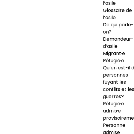
l’asile
Glossaire de
l’asile
De qui parle-
on?
Demandeur-
d’asile
Migrant·e
Réfugié·e
Qu’en est-il 
personnes
fuyant les
conflits et le
guerres?
Réfugié·e
admis·e
provisoireme
Personne
admise