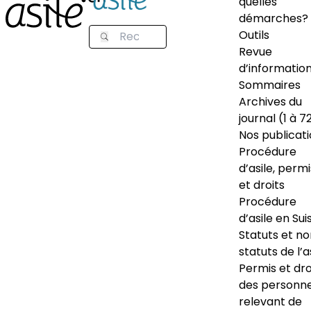
quelles
démarches?
Outils
Revue
d’informatio
Sommaires
Archives du
journal (1 à 7
Nos publicat
Procédure
d’asile, permi
et droits
Procédure
d’asile en Sui
Statuts et n
statuts de l’a
Permis et dro
des personn
relevant de