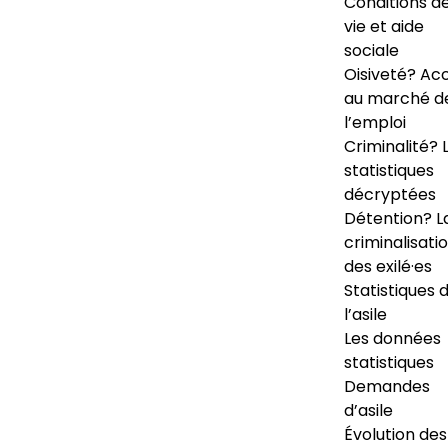
Conditions d
vie et aide
sociale
Oisiveté? Ac
au marché d
l’emploi
Criminalité? 
statistiques
décryptées
Détention? L
criminalisati
des exilé·es
Statistiques 
l’asile
Les données
statistiques
Demandes
d’asile
Évolution des