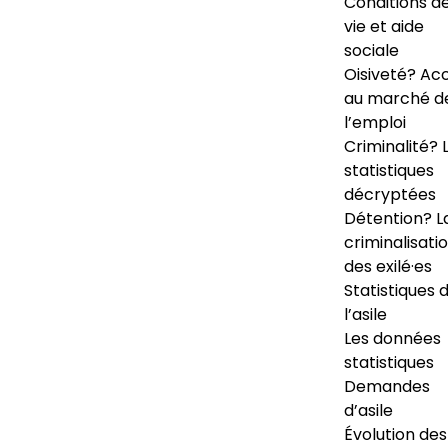
Conditions d
vie et aide
sociale
Oisiveté? Ac
au marché d
l’emploi
Criminalité? 
statistiques
décryptées
Détention? L
criminalisati
des exilé·es
Statistiques 
l’asile
Les données
statistiques
Demandes
d’asile
Évolution des