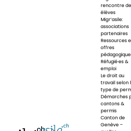
rencontre d
élèves
Migr’asile:
associations
partenaires
Ressources e
offres
pédagogique
Réfugié·es &
emploi
Le droit au
travail selon 
type de perm
Démarches 
cantons &
permis
Canton de
Genève –