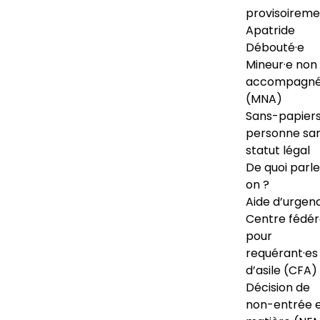
provisoireme
Apatride
Débouté·e
Mineur·e non
accompagné
(MNA)
Sans-papiers
personne sa
statut légal
De quoi parl
on ?
Aide d’urgen
Centre fédér
pour
requérant·es
d’asile (CFA)
Décision de
non-entrée 