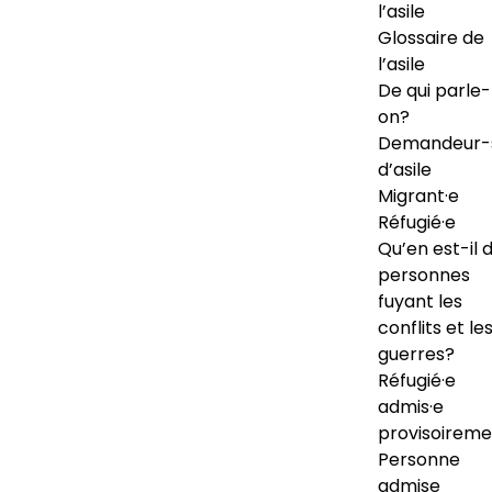
l’asile
Glossaire de
l’asile
De qui parle-
on?
Demandeur-
d’asile
Migrant·e
Réfugié·e
Qu’en est-il 
personnes
fuyant les
conflits et le
guerres?
Réfugié·e
admis·e
provisoireme
Personne
admise