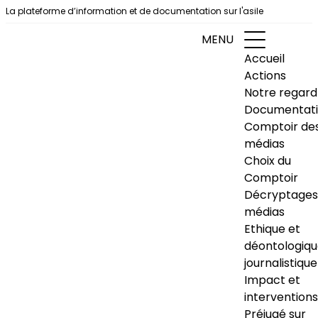
Aller au contenu
La plateforme d’information et de documentation sur l'asile
MENU
Accueil
Actions
Notre regard
Documentat
Comptoir de
médias
Choix du
Comptoir
Décryptages
médias
Ethique et
déontologiq
journalistique
Impact et
interventions
Préjugé sur