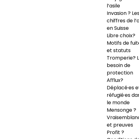
l’asile
Invasion ? Le
chiffres de l’a
en Suisse
Libre choix?
Motifs de fuit
et statuts
Tromperie? 
besoin de
protection
Afflux?
Déplacé·es e
réfugié·es da
le monde
Mensonge ?
Vraisemblan
et preuves
Profit ?