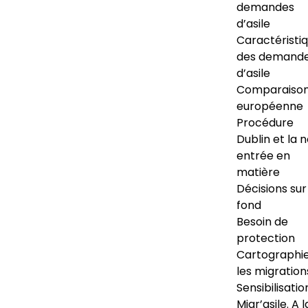
demandes
d’asile
Caractéristi
des demand
d’asile
Comparaiso
européenne
Procédure
Dublin et la 
entrée en
matière
Décisions sur
fond
Besoin de
protection
Cartographi
les migration
Sensibilisatio
Migr’asile. A l