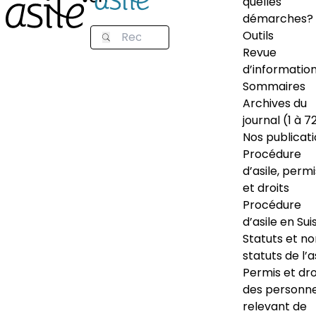
quelles
démarches?
Outils
Revue
d’informatio
Sommaires
Archives du
journal (1 à 7
Nos publicat
Procédure
d’asile, permi
et droits
Procédure
d’asile en Sui
Statuts et n
statuts de l’a
Permis et dro
des personn
relevant de