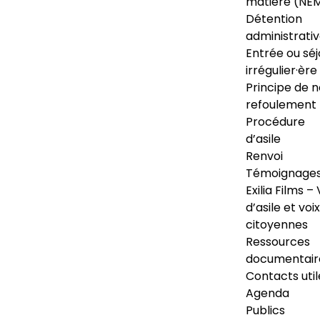
matière (NE
Détention
administrati
Entrée ou séj
irrégulier·ère
Principe de 
refoulement
Procédure
d’asile
Renvoi
Témoignage
Exilia Films – 
d’asile et voix
citoyennes
Ressources
documentair
Contacts util
Agenda
Publics