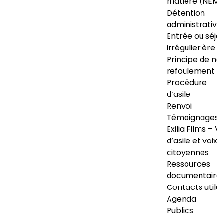
matière (NE
Détention
administrati
Entrée ou séj
irrégulier·ère
Principe de 
refoulement
Procédure
d’asile
Renvoi
Témoignage
Exilia Films – 
d’asile et voix
citoyennes
Ressources
documentair
Contacts util
Agenda
Publics