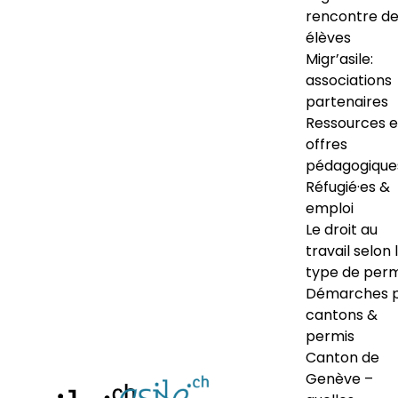
rencontre d
élèves
Migr’asile:
associations
partenaires
Ressources e
offres
pédagogique
Réfugié·es &
emploi
Le droit au
travail selon 
type de perm
Démarches 
cantons &
permis
Canton de
Genève –