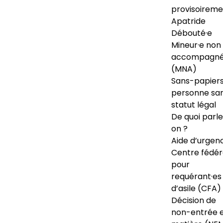
provisoireme
Apatride
Débouté·e
Mineur·e non
accompagné
(MNA)
Sans-papiers
personne sa
statut légal
De quoi parl
on ?
Aide d’urgen
Centre fédér
pour
requérant·es
d’asile (CFA)
Décision de
non-entrée 