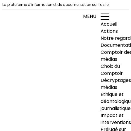
Aller au contenu
La plateforme d’information et de documentation sur l'asile
MENU
Accueil
Actions
Notre regard
Documentat
Comptoir de
médias
Choix du
Comptoir
Décryptages
médias
Ethique et
déontologiq
journalistique
Impact et
interventions
Préjugé sur