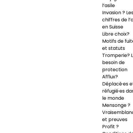
l’asile
Invasion ? Le
chiffres de l’a
en Suisse
Libre choix?
Motifs de fuit
et statuts
Tromperie? 
besoin de
protection
Afflux?
Déplacé·es e
réfugié·es da
le monde
Mensonge ?
Vraisemblan
et preuves
Profit ?