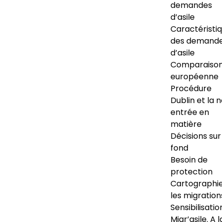
demandes
d’asile
Caractéristi
des demand
d’asile
Comparaiso
européenne
Procédure
Dublin et la 
entrée en
matière
Décisions sur
fond
Besoin de
protection
Cartographi
les migration
Sensibilisatio
Migr’asile. A l