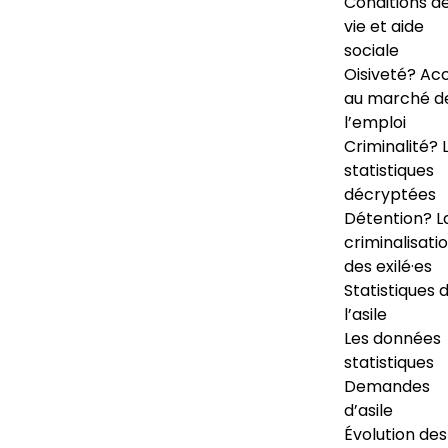
Conditions d
vie et aide
sociale
Oisiveté? Ac
au marché d
l’emploi
Criminalité? 
statistiques
décryptées
Détention? L
criminalisati
des exilé·es
Statistiques 
l’asile
Les données
statistiques
Demandes
d’asile
Évolution des