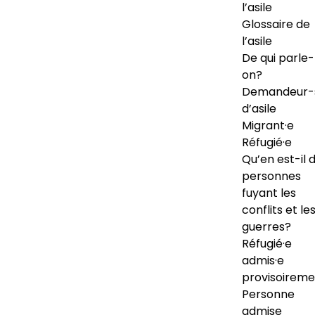
l’asile
Glossaire de
l’asile
De qui parle-
on?
Demandeur-
d’asile
Migrant·e
Réfugié·e
Qu’en est-il 
personnes
fuyant les
conflits et le
guerres?
Réfugié·e
admis·e
provisoireme
Personne
admise