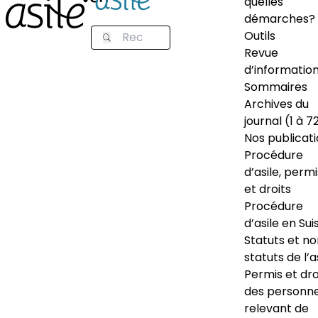
quelles
démarches?
Outils
Revue
d’informatio
Sommaires
Archives du
journal (1 à 7
Nos publicat
Procédure
d’asile, permi
et droits
Procédure
d’asile en Sui
Statuts et n
statuts de l’a
Permis et dro
des personn
relevant de