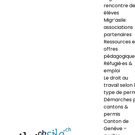
rencontre d
élèves
Migr’asile:
associations
partenaires
Ressources e
offres
pédagogique
Réfugié·es &
emploi
Le droit au
travail selon 
type de perm
Démarches 
cantons &
permis
Canton de
Genève –