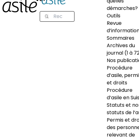
quelles
démarches?
Outils
Revue
d’informatio
Sommaires
Archives du
journal (1 à 7
Nos publicat
Procédure
d’asile, permi
et droits
Procédure
d’asile en Sui
Statuts et n
statuts de l’a
Permis et dro
des personn
relevant de