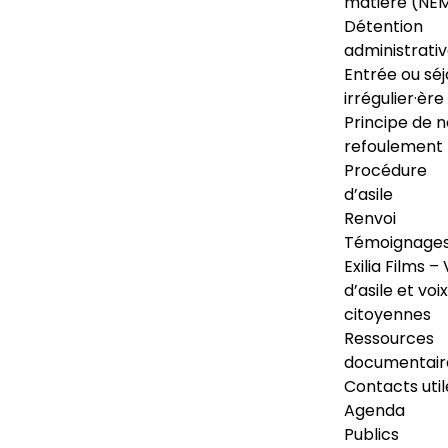
matière (NE
Détention
administrati
Entrée ou séj
irrégulier·ère
Principe de 
refoulement
Procédure
d’asile
Renvoi
Témoignage
Exilia Films – 
d’asile et voix
citoyennes
Ressources
documentair
Contacts util
Agenda
Publics