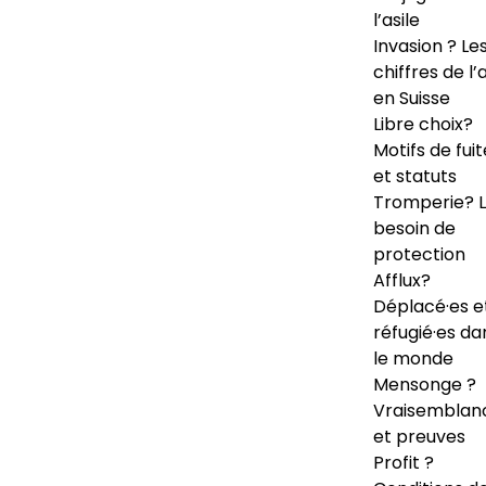
l’asile
Invasion ? Le
chiffres de l’a
en Suisse
Libre choix?
Motifs de fuit
et statuts
Tromperie? 
besoin de
protection
Afflux?
Déplacé·es e
réfugié·es da
le monde
Mensonge ?
Vraisemblan
et preuves
Profit ?