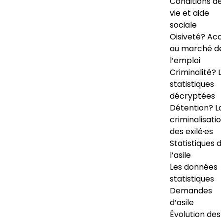
Conditions d
vie et aide
sociale
Oisiveté? Ac
au marché d
l’emploi
Criminalité? 
statistiques
décryptées
Détention? L
criminalisati
des exilé·es
Statistiques 
l’asile
Les données
statistiques
Demandes
d’asile
Évolution des