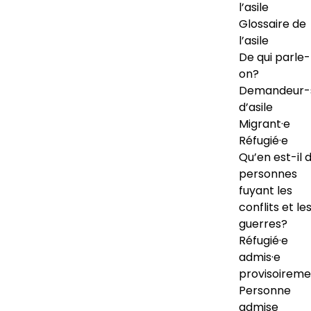
l’asile
Glossaire de
l’asile
De qui parle-
on?
Demandeur-
d’asile
Migrant·e
Réfugié·e
Qu’en est-il 
personnes
fuyant les
conflits et le
guerres?
Réfugié·e
admis·e
provisoireme
Personne
admise