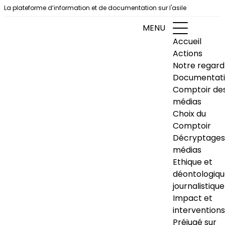
Aller au contenu
La plateforme d’information et de documentation sur l'asile
MENU
Accueil
Actions
Notre regard
Documentat
Comptoir de
médias
Choix du
Comptoir
Décryptages
médias
Ethique et
déontologiq
journalistique
Impact et
interventions
Préjugé sur