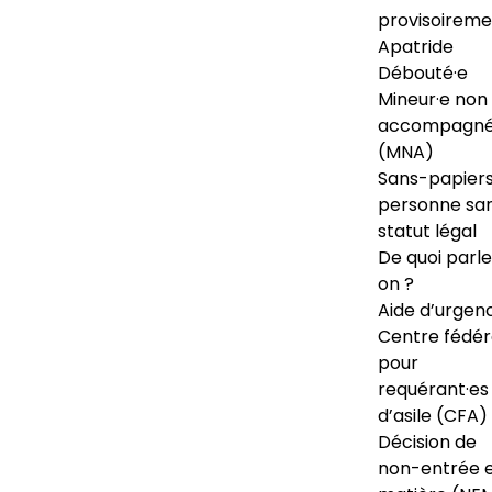
provisoireme
Apatride
Débouté·e
Mineur·e non
accompagné
(MNA)
Sans-papiers
personne sa
statut légal
De quoi parl
on ?
Aide d’urgen
Centre fédér
pour
requérant·es
d’asile (CFA)
Décision de
non-entrée 