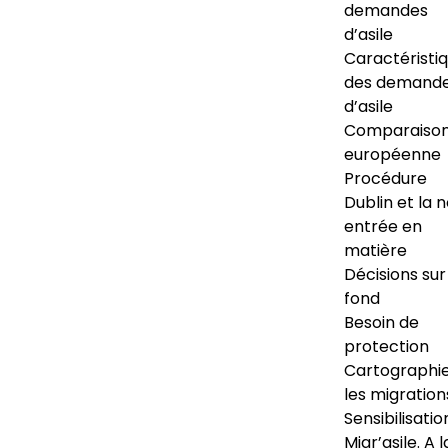
demandes
d’asile
Caractéristi
des demand
d’asile
Comparaiso
européenne
Procédure
Dublin et la 
entrée en
matière
Décisions sur
fond
Besoin de
protection
Cartographi
les migration
Sensibilisatio
Migr’asile. A l