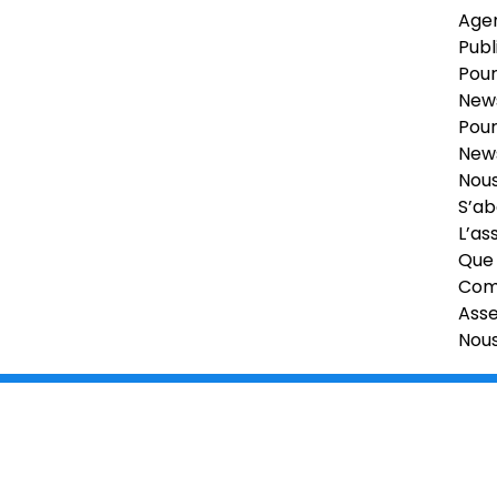
Age
Publ
Pour
News
Pour
News
Nous
S’ab
L’as
Que 
Comi
Ass
Nou