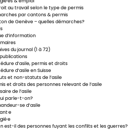
gié·es & emploi
roit au travail selon le type de permis
arches par cantons & permis
ton de Genève – quelles démarches?
ls
e d’information
maires
ives du journal (1 à 72)
publications
édure d’asile, permis et droits
édure d’asile en Suisse
uts et non-statuts de l’asile
is et droits des personnes relevant de l’asile
saire de l’asile
ui parle-t-on?
ndeur-se d’asile
ant·e
gié·e
n est-il des personnes fuyant les conflits et les guerres?