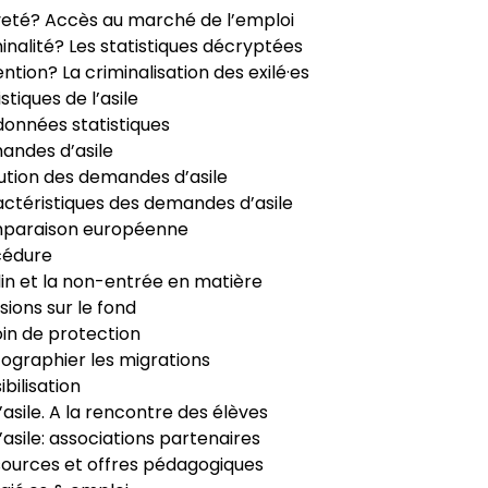
veté? Accès au marché de l’emploi
inalité? Les statistiques décryptées
ntion? La criminalisation des exilé·es
istiques de l’asile
données statistiques
ndes d’asile
ution des demandes d’asile
ctéristiques des demandes d’asile
paraison européenne
cédure
in et la non-entrée en matière
sions sur le fond
in de protection
ographier les migrations
ibilisation
’asile. A la rencontre des élèves
’asile: associations partenaires
ources et offres pédagogiques