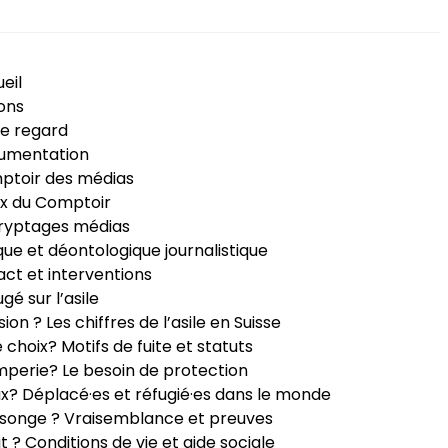
eil
ons
e regard
umentation
ptoir des médias
x du Comptoir
ryptages médias
que et déontologique journalistique
ct et interventions
ugé sur l’asile
sion ? Les chiffres de l’asile en Suisse
e choix? Motifs de fuite et statuts
perie? Le besoin de protection
ux? Déplacé·es et réfugié·es dans le monde
songe ? Vraisemblance et preuves
it ? Conditions de vie et aide sociale