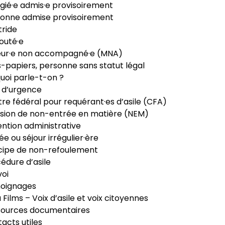
gié·e admis·e provisoirement
onne admise provisoirement
ride
outé·e
eur·e non accompagné·e (MNA)
-papiers, personne sans statut légal
uoi parle-t-on ?
 d’urgence
re fédéral pour requérant·es d’asile (CFA)
sion de non-entrée en matière (NEM)
ntion administrative
ée ou séjour irrégulier·ère
cipe de non-refoulement
édure d’asile
oi
oignages
ia Films – Voix d’asile et voix citoyennes
sources documentaires
acts utiles