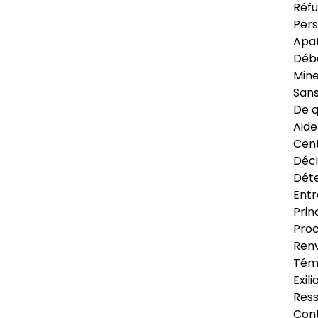
Réfu
Pers
Apat
Déb
Min
Sans
De q
Aide
Cent
Déci
Déte
Entr
Prin
Proc
Renv
Tém
Exil
Res
Cont