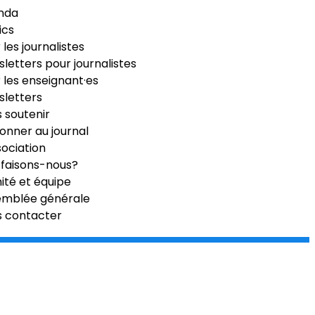
nda
ics
 les journalistes
letters pour journalistes
 les enseignant·es
letters
 soutenir
onner au journal
sociation
faisons-nous?
té et équipe
emblée générale
s contacter