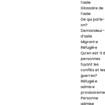
l’asile
Glossaire de
l’asile
De qui parle-
on?
Demandeur-
d’asile
Migrant·e
Réfugié·e
Qu’en est-il 
personnes
fuyant les
conflits et le
guerres?
Réfugié·e
admis·e
provisoireme
Personne
admise