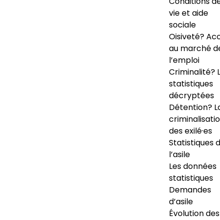
Conditions d
vie et aide
sociale
Oisiveté? Ac
au marché d
l’emploi
Criminalité? 
statistiques
décryptées
Détention? L
criminalisati
des exilé·es
Statistiques 
l’asile
Les données
statistiques
Demandes
d’asile
Évolution des