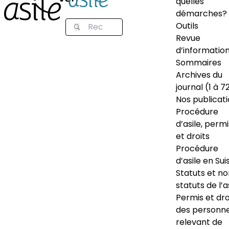
quelles
démarches?
Outils
Revue
d’informatio
Sommaires
Archives du
journal (1 à 7
Nos publicat
Procédure
d’asile, permi
et droits
Procédure
d’asile en Sui
Statuts et n
statuts de l’a
Permis et dro
des personn
relevant de