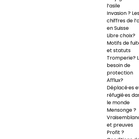
l’asile
Invasion ? Le
chiffres de l’a
en Suisse
Libre choix?
Motifs de fuit
et statuts
Tromperie? 
besoin de
protection
Afflux?
Déplacé·es e
réfugié·es da
le monde
Mensonge ?
Vraisemblan
et preuves
Profit ?