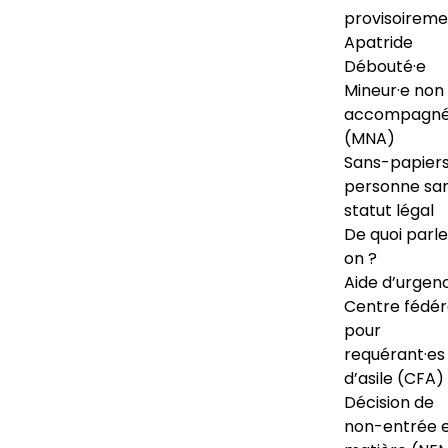
provisoireme
Apatride
Débouté·e
Mineur·e non
accompagné
(MNA)
Sans-papiers
personne sa
statut légal
De quoi parl
on ?
Aide d’urgen
Centre fédér
pour
requérant·es
d’asile (CFA)
Décision de
non-entrée 