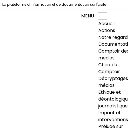
Aller au contenu
La plateforme d’information et de documentation sur l'asile
MENU
Accueil
Actions
Notre regard
Documentat
Comptoir de
médias
Choix du
Comptoir
Décryptages
médias
Ethique et
déontologiq
journalistique
Impact et
interventions
Préjugé sur