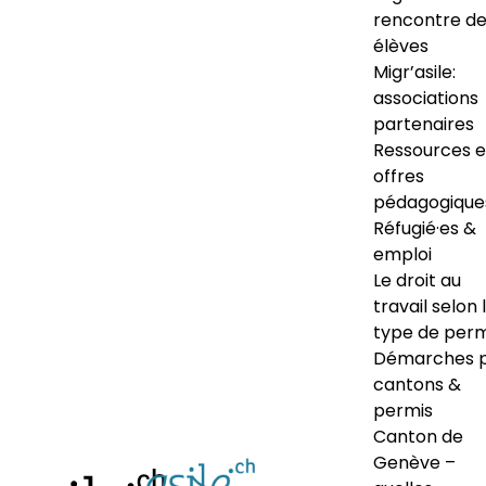
rencontre d
élèves
Migr’asile:
associations
partenaires
Ressources e
offres
pédagogique
Réfugié·es &
emploi
Le droit au
travail selon 
type de perm
Démarches 
cantons &
permis
Canton de
Genève –