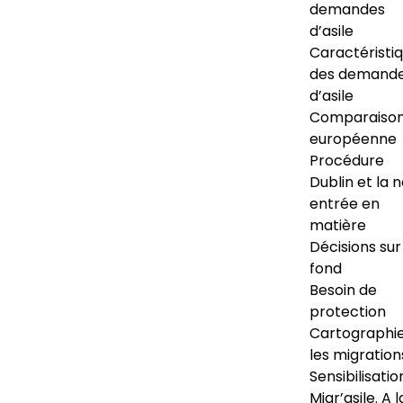
demandes
d’asile
Caractéristi
des demand
d’asile
Comparaiso
européenne
Procédure
Dublin et la 
entrée en
matière
Décisions sur
fond
Besoin de
protection
Cartographi
les migration
Sensibilisatio
Migr’asile. A l