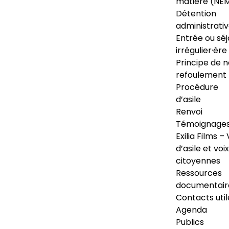
matière (NE
Détention
administrati
Entrée ou séj
irrégulier·ère
Principe de 
refoulement
Procédure
d’asile
Renvoi
Témoignage
Exilia Films – 
d’asile et voix
citoyennes
Ressources
documentair
Contacts util
Agenda
Publics