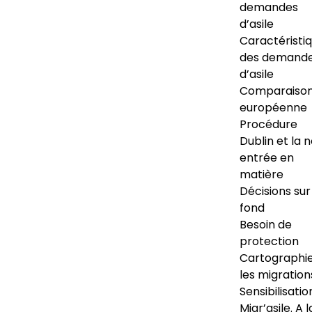
demandes
d’asile
Caractéristi
des demand
d’asile
Comparaiso
européenne
Procédure
Dublin et la 
entrée en
matière
Décisions sur
fond
Besoin de
protection
Cartographi
les migration
Sensibilisatio
Migr’asile. A l