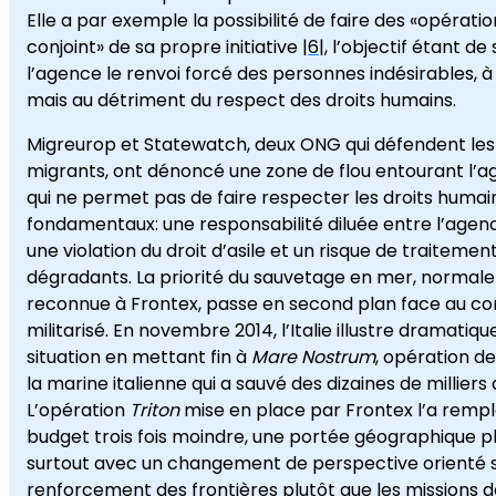
Elle a par exemple la possibilité de faire des «opérati
conjoint» de sa propre initiative |
6
|, l’objectif étant de
l’agence le renvoi forcé des personnes indésirables, 
mais au détriment du respect des droits humains.
Migreurop et Statewatch, deux ONG qui défendent les 
migrants, ont dénoncé une zone de flou entourant l’
qui ne permet pas de faire respecter les droits humai
fondamentaux: une responsabilité diluée entre l’agence
une violation du droit d’asile et un risque de traitemen
dégradants. La priorité du sauvetage en mer, norma
reconnue à Frontex, passe en second plan face au co
militarisé. En novembre 2014, l’Italie illustre dramati
situation en mettant fin à
Mare Nostrum
, opération d
la marine italienne qui a sauvé des dizaines de milliers
L’opération
Triton
mise en place par Frontex l’a remp
budget trois fois moindre, une portée géographique pl
surtout avec un changement de perspective orienté s
renforcement des frontières plutôt que les missions 