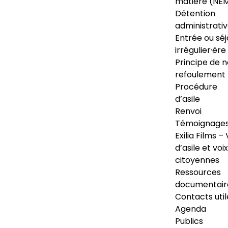
matière (NE
Détention
administrati
Entrée ou séj
irrégulier·ère
Principe de 
refoulement
Procédure
d’asile
Renvoi
Témoignage
Exilia Films – 
d’asile et voix
citoyennes
Ressources
documentair
Contacts util
Agenda
Publics