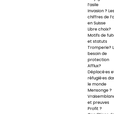
l’asile
Invasion ? Le
chiffres de l’a
en Suisse
Libre choix?
Motifs de fuit
et statuts
Tromperie? 
besoin de
protection
Afflux?
Déplacé·es e
réfugié·es da
le monde
Mensonge ?
Vraisemblan
et preuves
Profit ?