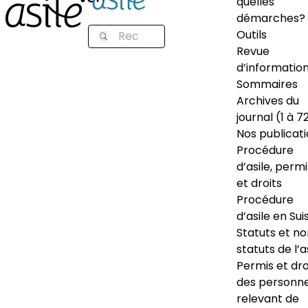
quelles
démarches?
Outils
Revue
d’informatio
Sommaires
Archives du
journal (1 à 7
Nos publicat
Procédure
d’asile, permi
et droits
Procédure
d’asile en Sui
Statuts et n
statuts de l’a
Permis et dro
des personn
relevant de