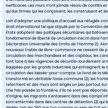
inefficaces. Les murs n’ont jamais résolu de conflits e
qu’aux firmes qui les conçoivent, les construisent et le
Loin d’adopter une politique d’accueil aux réfugiés 
droit international tel que stipulé par la Convention d
États adoptent des politiques sécuritaires qui bafouent
fondamental de liberté de circulation inscrit dans l’arti
Déclaration Universelle des Droits de l’Homme |
1
|. Alo
nouveaux traités de libre-commerce ne cessent de pr
circulation des marchandises et des capitaux, les candi
font face à des «agences de sécurité» lourdement ar
équipées par les grands industriels qui enfreignent le d
circulation des laissés-pour-compte. Le fond de la Mé
transformé en véritable fosse commune |
2
|, les front
referment et des murs sont érigés un peu partout sur 
Une fois passée la frontière, s’ils ne sont pas déportés
d’origine, les migrants s’entassent dans des camps i
sont enfermés dans des centres de détention |
3
| qui 
dédiés, tels les 260 que l’on compte au sein de l’UE en 