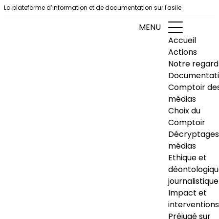
Aller au contenu
La plateforme d’information et de documentation sur l'asile
MENU
Accueil
Actions
Notre regard
Documentat
Comptoir de
médias
Choix du
Comptoir
Décryptages
médias
Ethique et
déontologiq
journalistique
Impact et
interventions
Préjugé sur