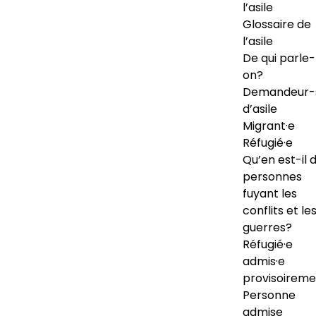
l’asile
Glossaire de
l’asile
De qui parle-
on?
Demandeur-
d’asile
Migrant·e
Réfugié·e
Qu’en est-il 
personnes
fuyant les
conflits et le
guerres?
Réfugié·e
admis·e
provisoireme
Personne
admise