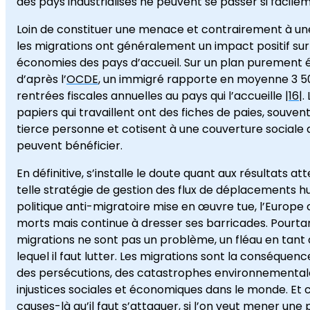
des pays industrialisés ne peuvent se passer si facile
Loin de constituer une menace et contrairement à une
les migrations ont généralement un impact positif sur
économies des pays d’accueil. Sur un plan purement
d’après l’
OCDE
, un immigré rapporte en moyenne 3 5
rentrées fiscales annuelles au pays qui l’accueille |
16
|.
papiers qui travaillent ont des fiches de paies, souve
tierce personne et cotisent à une couverture sociale d
peuvent bénéficier.
En définitive, s’installe le doute quant aux résultats a
telle stratégie de gestion des flux de déplacements h
politique anti-migratoire mise en œuvre tue, l’Europe
morts mais continue à dresser ses barricades. Pourtan
migrations ne sont pas un problème, un fléau en tant 
lequel il faut lutter. Les migrations sont la conséquence
des persécutions, des catastrophes environnemental
injustices sociales et économiques dans le monde. Et c
causes-là qu’il faut s’attaquer, si l’on veut mener une 