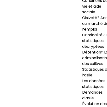
Conditions d
vie et aide
sociale
Oisiveté? Ac
au marché d
l’emploi
Criminalité? 
statistiques
décryptées
Détention? L
criminalisati
des exilé·es
Statistiques 
l’asile
Les données
statistiques
Demandes
d’asile
Évolution des