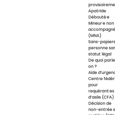
provisoireme
Apatride
Débouté·e
Mineur·e non
accompagné
(MNA)
Sans-papiers
personne sa
statut légal
De quoi parl
on ?
Aide d’urgen
Centre fédér
pour
requérant·es
d’asile (CFA)
Décision de
non-entrée 