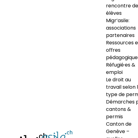
rencontre d
élèves
Migr’asile:
associations
partenaires
Ressources e
offres
pédagogique
Réfugié·es &
emploi
Le droit au
travail selon 
type de perm
Démarches 
cantons &
permis
Canton de
Genève –