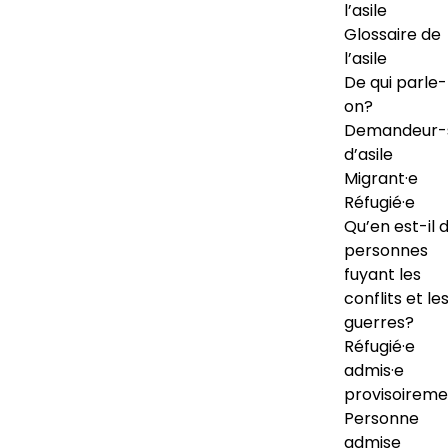
l’asile
Glossaire de
l’asile
De qui parle-
on?
Demandeur-
d’asile
Migrant·e
Réfugié·e
Qu’en est-il 
personnes
fuyant les
conflits et le
guerres?
Réfugié·e
admis·e
provisoireme
Personne
admise