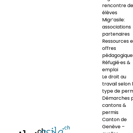
rencontre d
élèves
Migr’asile:
associations
partenaires
Ressources e
offres
pédagogique
Réfugié·es &
emploi
Le droit au
travail selon 
type de perm
Démarches 
cantons &
permis
Canton de
Genève –