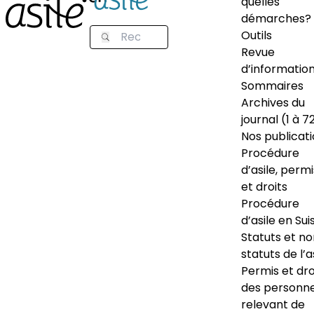
quelles
démarches?
Outils
Revue
d’informatio
Sommaires
Archives du
journal (1 à 7
Nos publicat
Procédure
d’asile, permi
et droits
Procédure
d’asile en Sui
Statuts et n
statuts de l’a
Permis et dro
des personn
relevant de