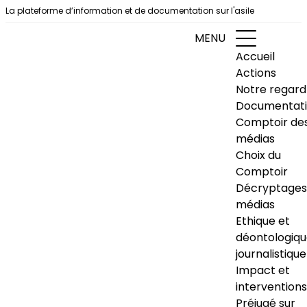
Aller au contenu
La plateforme d’information et de documentation sur l'asile
MENU
Accueil
Actions
Notre regard
Documentat
Comptoir de
médias
Choix du
Comptoir
Décryptages
médias
Ethique et
déontologiq
journalistique
Impact et
interventions
Préjugé sur