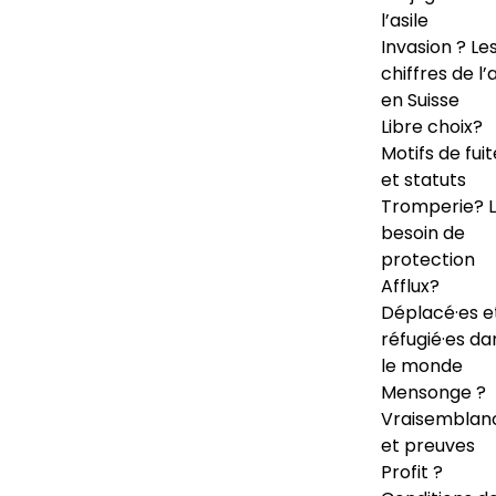
l’asile
Invasion ? Le
chiffres de l’a
en Suisse
Libre choix?
Motifs de fuit
et statuts
Tromperie? 
besoin de
protection
Afflux?
Déplacé·es e
réfugié·es da
le monde
Mensonge ?
Vraisemblan
et preuves
Profit ?