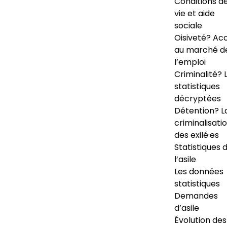
Conditions d
vie et aide
sociale
Oisiveté? Ac
au marché d
l’emploi
Criminalité? 
statistiques
décryptées
Détention? L
criminalisati
des exilé·es
Statistiques 
l’asile
Les données
statistiques
Demandes
d’asile
Évolution des