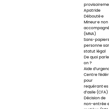
provisoireme
Apatride
Débouté·e
Mineur·e non
accompagné
(MNA)
Sans-papiers
personne sa
statut légal
De quoi parl
on ?
Aide d’urgen
Centre fédér
pour
requérant·es
d’asile (CFA)
Décision de
non-entrée 