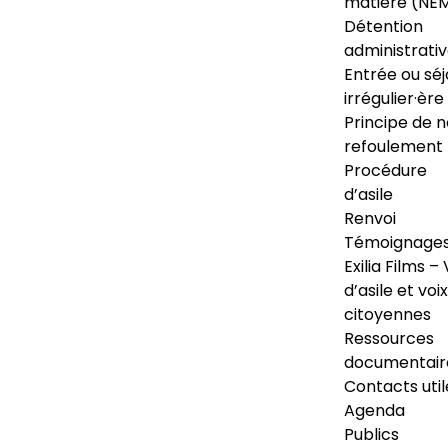
matière (NE
Détention
administrati
Entrée ou séj
irrégulier·ère
Principe de 
refoulement
Procédure
d’asile
Renvoi
Témoignage
Exilia Films – 
d’asile et voix
citoyennes
Ressources
documentair
Contacts util
Agenda
Publics