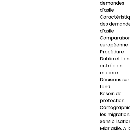
demandes
d’asile
Caractéristi
des demand
d’asile
Comparaiso
européenne
Procédure
Dublin et la 
entrée en
matière
Décisions sur
fond
Besoin de
protection
Cartographi
les migration
Sensibilisatio
Migr’asile. A l