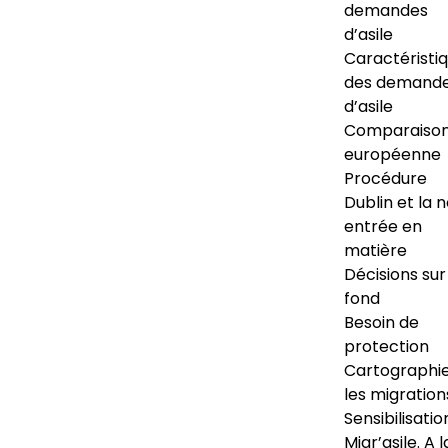
demandes
d’asile
Caractéristi
des demand
d’asile
Comparaiso
européenne
Procédure
Dublin et la 
entrée en
matière
Décisions sur
fond
Besoin de
protection
Cartographi
les migration
Sensibilisatio
Migr’asile. A l