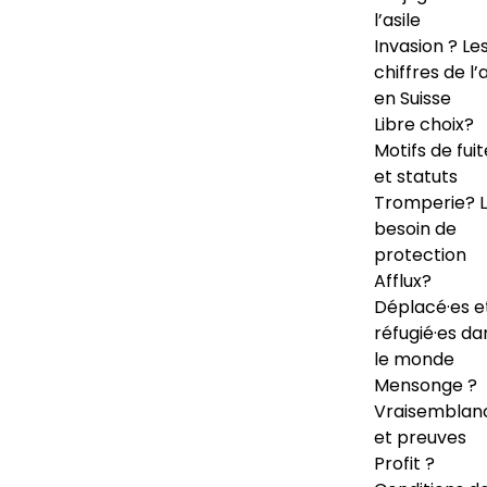
l’asile
Invasion ? Le
chiffres de l’a
en Suisse
Libre choix?
Motifs de fuit
et statuts
Tromperie? 
besoin de
protection
Afflux?
Déplacé·es e
réfugié·es da
le monde
Mensonge ?
Vraisemblan
et preuves
Profit ?