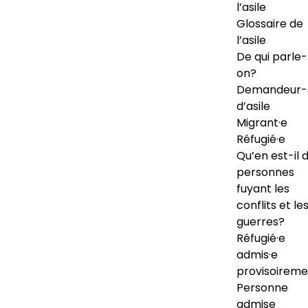
l’asile
Glossaire de
l’asile
De qui parle-
on?
Demandeur-
d’asile
Migrant·e
Réfugié·e
Qu’en est-il 
personnes
fuyant les
conflits et le
guerres?
Réfugié·e
admis·e
provisoireme
Personne
admise