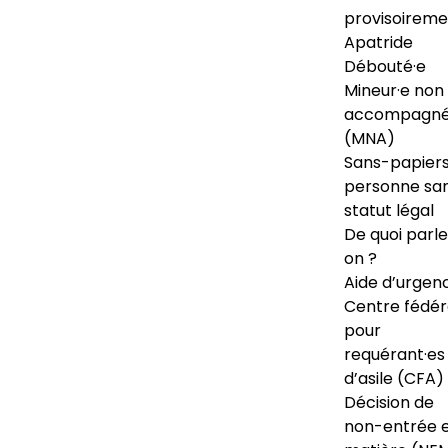
provisoireme
Apatride
Débouté·e
Mineur·e non
accompagné
(MNA)
Sans-papiers
personne sa
statut légal
De quoi parl
on ?
Aide d’urgen
Centre fédér
pour
requérant·es
d’asile (CFA)
Décision de
non-entrée 