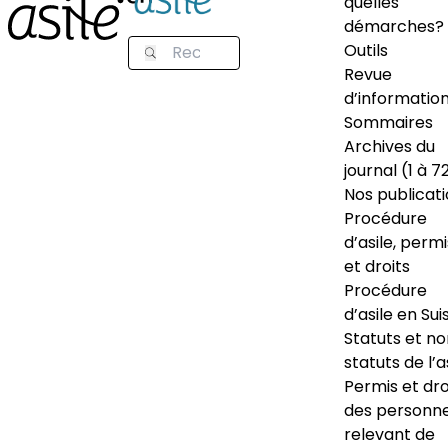
quelles
démarches?
Outils
Revue
d’informatio
Sommaires
Archives du
journal (1 à 7
Nos publicat
Procédure
d’asile, permi
et droits
Procédure
d’asile en Sui
Statuts et n
statuts de l’a
Permis et dro
des personn
relevant de