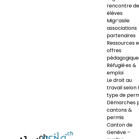
rencontre d
élèves
Migr’asile:
associations
partenaires
Ressources e
offres
pédagogique
Réfugié·es &
emploi
Le droit au
travail selon 
type de perm
Démarches 
cantons &
permis
Canton de
Genève –