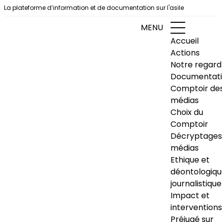
Aller au contenu
La plateforme d’information et de documentation sur l'asile
MENU
Accueil
Actions
Notre regard
Documentat
Comptoir de
médias
Choix du
Comptoir
Décryptages
médias
Ethique et
déontologiq
journalistique
Impact et
interventions
Préjugé sur