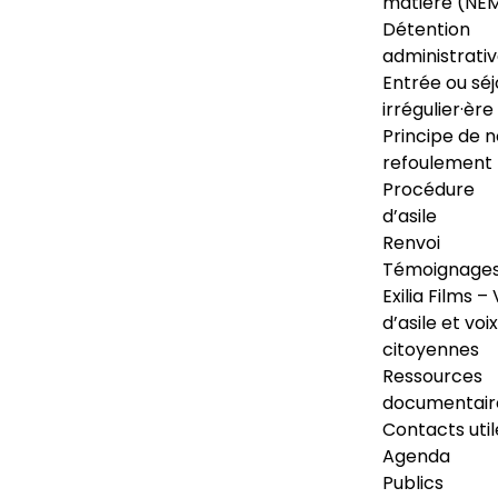
matière (NE
Détention
administrati
Entrée ou séj
irrégulier·ère
Principe de 
refoulement
Procédure
d’asile
Renvoi
Témoignage
Exilia Films – 
d’asile et voix
citoyennes
Ressources
documentair
Contacts util
Agenda
Publics