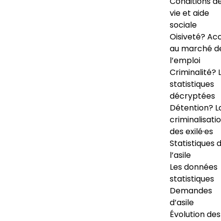
Conditions d
vie et aide
sociale
Oisiveté? Ac
au marché d
l’emploi
Criminalité? 
statistiques
décryptées
Détention? L
criminalisati
des exilé·es
Statistiques 
l’asile
Les données
statistiques
Demandes
d’asile
Évolution des