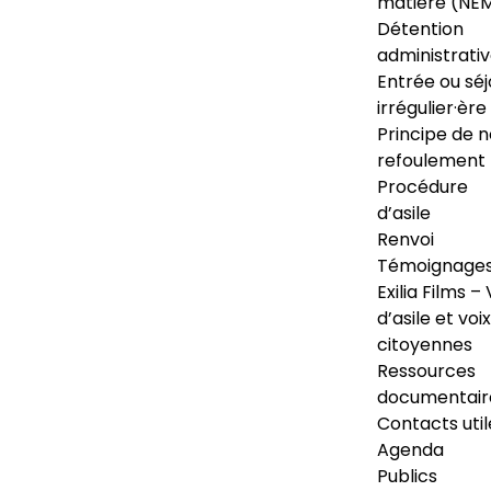
matière (NE
Détention
administrati
Entrée ou séj
irrégulier·ère
Principe de 
refoulement
Procédure
d’asile
Renvoi
Témoignage
Exilia Films – 
d’asile et voix
citoyennes
Ressources
documentair
Contacts util
Agenda
Publics