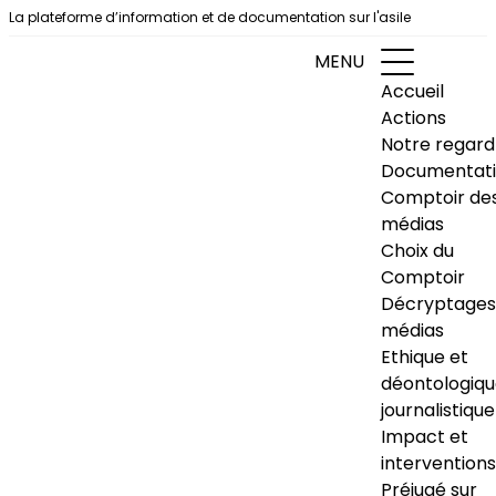
Aller au contenu
La plateforme d’information et de documentation sur l'asile
MENU
Accueil
Actions
Notre regard
Documentat
Comptoir de
médias
Choix du
Comptoir
Décryptages
médias
Ethique et
déontologiq
journalistique
Impact et
interventions
Préjugé sur