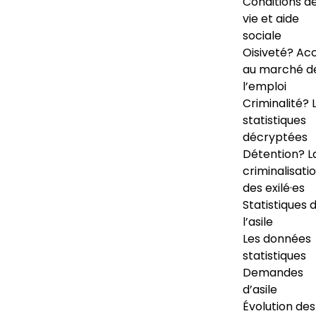
Conditions d
vie et aide
sociale
Oisiveté? Ac
au marché d
l’emploi
Criminalité? 
statistiques
décryptées
Détention? L
criminalisati
des exilé·es
Statistiques 
l’asile
Les données
statistiques
Demandes
d’asile
Évolution des