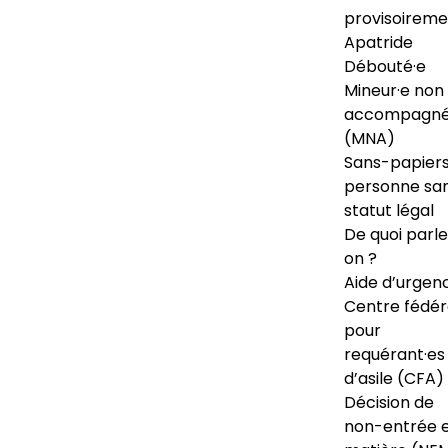
provisoireme
Apatride
Débouté·e
Mineur·e non
accompagné
(MNA)
Sans-papiers
personne sa
statut légal
De quoi parl
on ?
Aide d’urgen
Centre fédér
pour
requérant·es
d’asile (CFA)
Décision de
non-entrée 