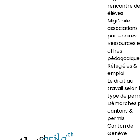
rencontre d
élèves
Migr’asile:
associations
partenaires
Ressources e
offres
pédagogique
Réfugié·es &
emploi
Le droit au
travail selon 
type de perm
Démarches 
cantons &
permis
Canton de
Genève –