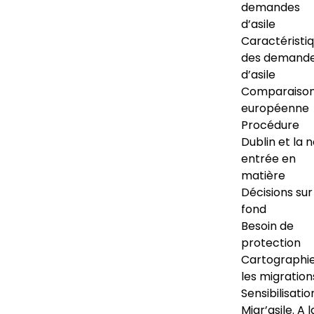
demandes
d’asile
Caractéristi
des demand
d’asile
Comparaiso
européenne
Procédure
Dublin et la 
entrée en
matière
Décisions sur
fond
Besoin de
protection
Cartographi
les migration
Sensibilisatio
Migr’asile. A l