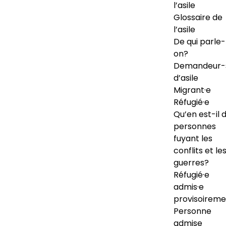
l’asile
Glossaire de
l’asile
De qui parle-
on?
Demandeur-
d’asile
Migrant·e
Réfugié·e
Qu’en est-il 
personnes
fuyant les
conflits et le
guerres?
Réfugié·e
admis·e
provisoireme
Personne
admise