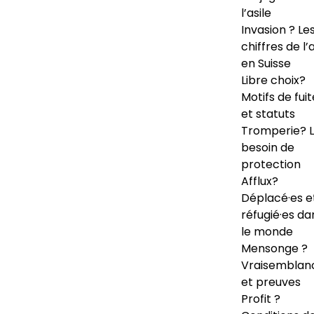
l’asile
Invasion ? Le
chiffres de l’a
en Suisse
Libre choix?
Motifs de fuit
et statuts
Tromperie? 
besoin de
protection
Afflux?
Déplacé·es e
réfugié·es da
le monde
Mensonge ?
Vraisemblan
et preuves
Profit ?