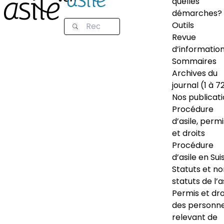
quelles
démarches?
Outils
Revue
d’informatio
Sommaires
Archives du
journal (1 à 7
Nos publicat
Procédure
d’asile, permi
et droits
Procédure
d’asile en Sui
Statuts et n
statuts de l’a
Permis et dro
des personn
relevant de