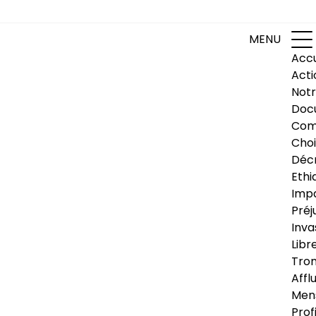
MENU
Accu
Acti
Notr
Doc
Com
Choi
Déc
Ethi
Impa
Préj
Inva
Libr
Trom
Affl
Men
Prof