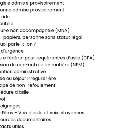
gié·e admis·e provisoirement
onne admise provisoirement
ride
outé·e
eur·e non accompagné·e (MNA)
-papiers, personne sans statut légal
uoi parle-t-on ?
 d’urgence
re fédéral pour requérant·es d’asile (CFA)
sion de non-entrée en matière (NEM)
ntion administrative
ée ou séjour irrégulier·ère
cipe de non-refoulement
édure d’asile
oi
oignages
ia Films – Voix d’asile et voix citoyennes
sources documentaires
acts utiles