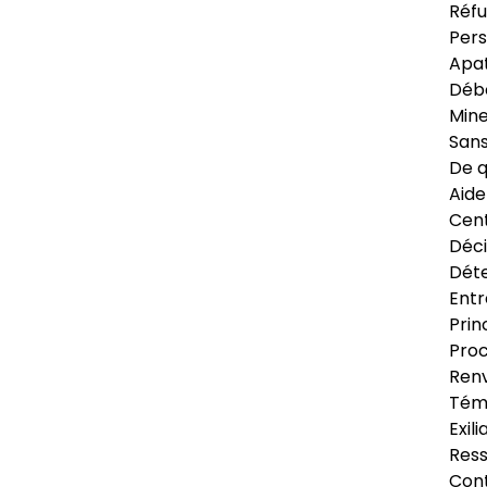
Réfu
Pers
Apat
Déb
Min
Sans
De q
Aide
Cent
Déci
Déte
Entr
Prin
Proc
Renv
Tém
Exil
Res
Cont