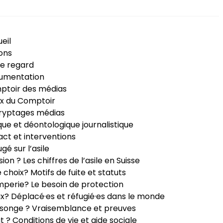
eil
ons
e regard
umentation
ptoir des médias
x du Comptoir
ryptages médias
que et déontologique journalistique
ct et interventions
ugé sur l’asile
sion ? Les chiffres de l’asile en Suisse
e choix? Motifs de fuite et statuts
perie? Le besoin de protection
ux? Déplacé·es et réfugié·es dans le monde
songe ? Vraisemblance et preuves
it ? Conditions de vie et aide sociale