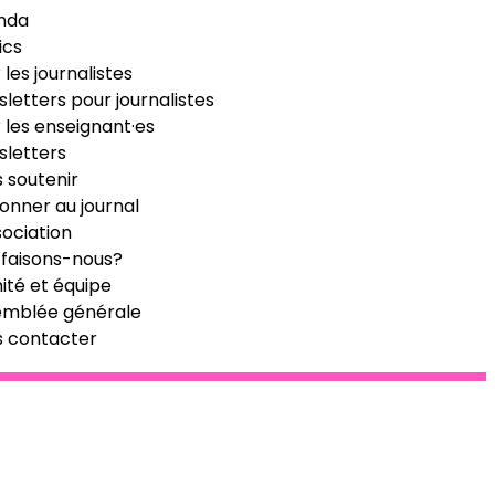
nda
ics
 les journalistes
letters pour journalistes
 les enseignant·es
letters
 soutenir
onner au journal
sociation
faisons-nous?
té et équipe
emblée générale
s contacter