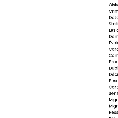
Oisi
Crim
Déte
Stat
Les 
Dema
Évol
Cara
Com
Pro
Dubl
Déci
Beso
Cart
Sens
Migr
Migr
Ress