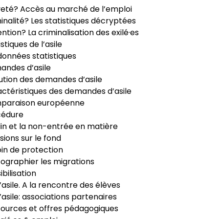
veté? Accès au marché de l’emploi
inalité? Les statistiques décryptées
ntion? La criminalisation des exilé·es
istiques de l’asile
données statistiques
ndes d’asile
ution des demandes d’asile
ctéristiques des demandes d’asile
paraison européenne
cédure
in et la non-entrée en matière
sions sur le fond
in de protection
ographier les migrations
ibilisation
’asile. A la rencontre des élèves
’asile: associations partenaires
ources et offres pédagogiques