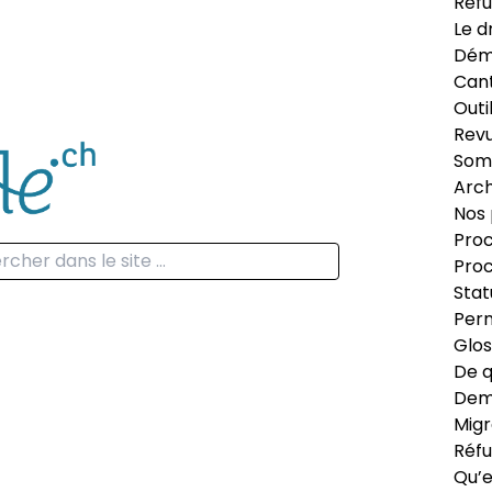
Réfu
Le d
Dém
Can
Outi
Revu
Som
Arch
Nos 
Proc
Proc
Stat
Perm
Glos
De q
Dema
Migr
Réfu
Qu’e