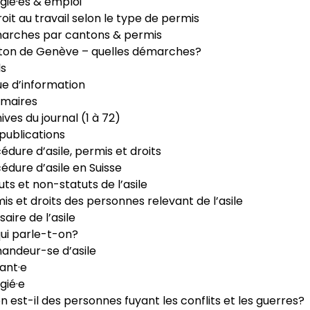
gié·es & emploi
roit au travail selon le type de permis
arches par cantons & permis
ton de Genève – quelles démarches?
ls
e d’information
maires
ives du journal (1 à 72)
publications
édure d’asile, permis et droits
édure d’asile en Suisse
uts et non-statuts de l’asile
is et droits des personnes relevant de l’asile
saire de l’asile
ui parle-t-on?
ndeur-se d’asile
ant·e
gié·e
n est-il des personnes fuyant les conflits et les guerres?