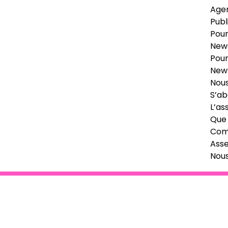
Age
Publ
Pour
News
Pour
News
Nous
S’ab
L’as
Que 
Comi
Ass
Nou