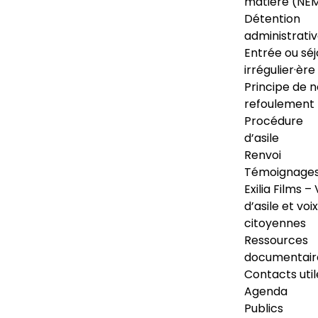
matière (NE
Détention
administrati
Entrée ou séj
irrégulier·ère
Principe de 
refoulement
Procédure
d’asile
Renvoi
Témoignage
Exilia Films – 
d’asile et voix
citoyennes
Ressources
documentair
Contacts util
Agenda
Publics