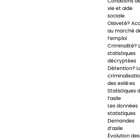
Conditions d
vie et aide
sociale
Oisiveté? Ac
au marché d
l’emploi
Criminalité? 
statistiques
décryptées
Détention? L
criminalisati
des exilé·es
Statistiques 
l’asile
Les données
statistiques
Demandes
d’asile
Évolution des