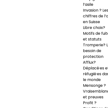
l’asile
Invasion ? Le
chiffres de l’a
en Suisse
Libre choix?
Motifs de fuit
et statuts
Tromperie? 
besoin de
protection
Afflux?
Déplacé·es e
réfugié·es da
le monde
Mensonge ?
Vraisemblan
et preuves
Profit ?