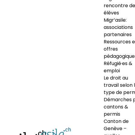
rencontre d
élèves
Migr’asile:
associations
partenaires
Ressources e
offres
pédagogique
Réfugié·es &
emploi
Le droit au
travail selon 
type de perm
Démarches 
cantons &
permis
Canton de
Genève –