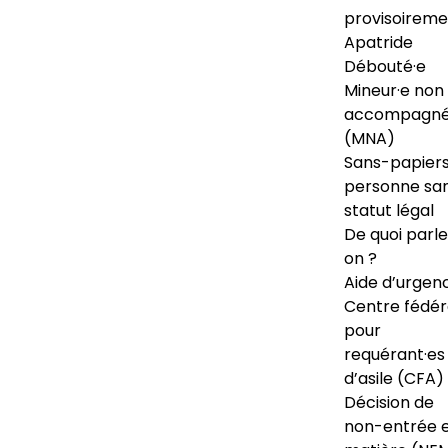
provisoireme
Apatride
Débouté·e
Mineur·e non
accompagné
(MNA)
Sans-papiers
personne sa
statut légal
De quoi parl
on ?
Aide d’urgen
Centre fédér
pour
requérant·es
d’asile (CFA)
Décision de
non-entrée 