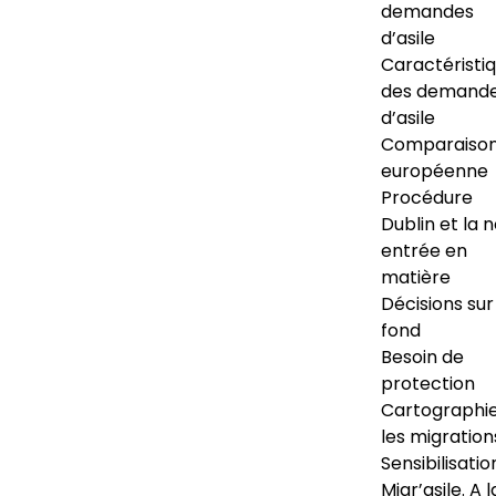
demandes
d’asile
Caractéristi
des demand
d’asile
Comparaiso
européenne
Procédure
Dublin et la 
entrée en
matière
Décisions sur
fond
Besoin de
protection
Cartographi
les migration
Sensibilisatio
Migr’asile. A l