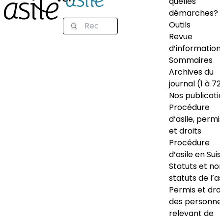
quelles
démarches?
Outils
Revue
d’informatio
Sommaires
Archives du
journal (1 à 7
Nos publicat
Procédure
d’asile, permi
et droits
Procédure
d’asile en Sui
Statuts et n
statuts de l’a
Permis et dro
des personn
relevant de