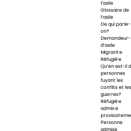
l’asile
Glossaire de
l’asile
De qui parle-
on?
Demandeur-
d’asile
Migrant·e
Réfugié·e
Qu’en est-il 
personnes
fuyant les
conflits et le
guerres?
Réfugié·e
admis·e
provisoireme
Personne
admise