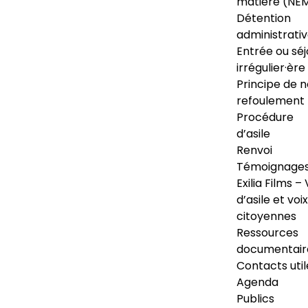
matière (NE
Détention
administrati
Entrée ou séj
irrégulier·ère
Principe de 
refoulement
Procédure
d’asile
Renvoi
Témoignage
Exilia Films – 
d’asile et voix
citoyennes
Ressources
documentair
Contacts util
Agenda
Publics