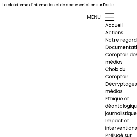
Aller au contenu
La plateforme d’information et de documentation sur l'asile
MENU
Accueil
Actions
Notre regard
Documentat
Comptoir de
médias
Choix du
Comptoir
Décryptages
médias
Ethique et
déontologiq
journalistique
Impact et
interventions
Préjugé sur