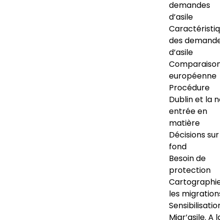
demandes
d’asile
Caractéristi
des demand
d’asile
Comparaiso
européenne
Procédure
Dublin et la 
entrée en
matière
Décisions sur
fond
Besoin de
protection
Cartographi
les migration
Sensibilisatio
Migr’asile. A l