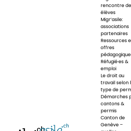
rencontre d
élèves
Migr’asile:
associations
partenaires
Ressources e
offres
pédagogique
Réfugié·es &
emploi
Le droit au
travail selon 
type de perm
Démarches 
cantons &
permis
Canton de
Genève –