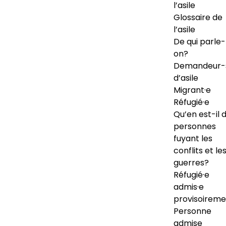
l’asile
Glossaire de
l’asile
De qui parle-
on?
Demandeur-
d’asile
Migrant·e
Réfugié·e
Qu’en est-il 
personnes
fuyant les
conflits et le
guerres?
Réfugié·e
admis·e
provisoireme
Personne
admise