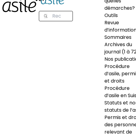
quelles
démarches?
Outils
Revue
d’informatio
Sommaires
Archives du
journal (1 à 7
Nos publicat
Procédure
d’asile, permi
et droits
Procédure
d’asile en Sui
Statuts et n
statuts de l’a
Permis et dro
des personn
relevant de