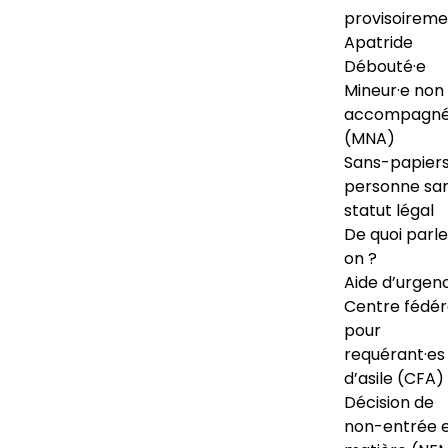
provisoireme
Apatride
Débouté·e
Mineur·e non
accompagné
(MNA)
Sans-papiers
personne sa
statut légal
De quoi parl
on ?
Aide d’urgen
Centre fédér
pour
requérant·es
d’asile (CFA)
Décision de
non-entrée 