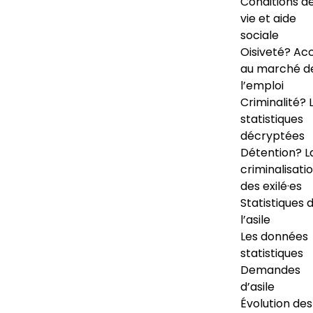
Conditions d
vie et aide
sociale
Oisiveté? Ac
au marché d
l’emploi
Criminalité? 
statistiques
décryptées
Détention? L
criminalisati
des exilé·es
Statistiques 
l’asile
Les données
statistiques
Demandes
d’asile
Évolution des