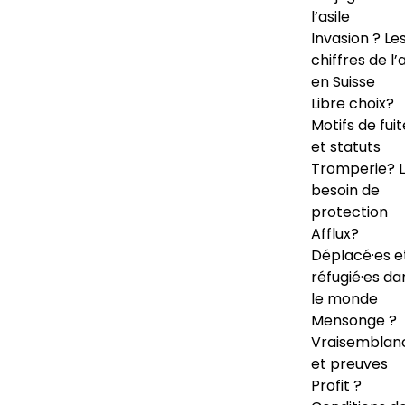
l’asile
Invasion ? Le
chiffres de l’a
en Suisse
Libre choix?
Motifs de fuit
et statuts
Tromperie? 
besoin de
protection
Afflux?
Déplacé·es e
réfugié·es da
le monde
Mensonge ?
Vraisemblan
et preuves
Profit ?