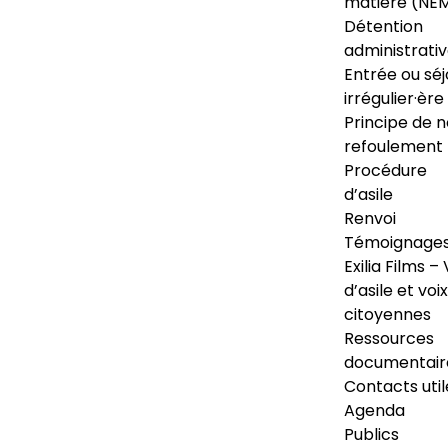
matière (NE
Détention
administrati
Entrée ou séj
irrégulier·ère
Principe de 
refoulement
Procédure
d’asile
Renvoi
Témoignage
Exilia Films – 
d’asile et voix
citoyennes
Ressources
documentair
Contacts util
Agenda
Publics