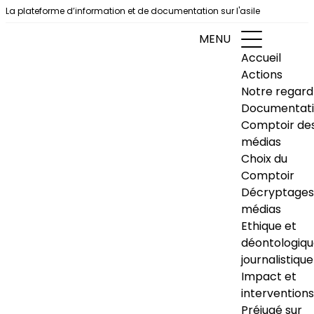
Aller au contenu
La plateforme d’information et de documentation sur l'asile
MENU
Accueil
Actions
Notre regard
Documentat
Comptoir de
médias
Choix du
Comptoir
Décryptages
médias
Ethique et
déontologiq
journalistique
Impact et
interventions
Préjugé sur