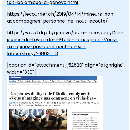
fait-polemique-a-geneve.html
https://lecourrier.ch/2019/04/14/mineurs-non-
accompagnes-personne-ne-nous-ecoute/
https://www.tdg.ch/geneve/actu-genevoise/Des-
jeunes-du-foyer-de-l-Etoile-temoignent-Vous-
nimaginez-pas-comment-on-vit-
labas/story/23803663
[caption id="attachment_52820" align="alignright"
width="330"]