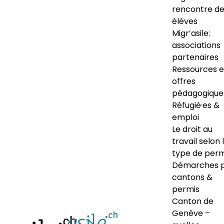
rencontre d
élèves
Migr’asile:
associations
partenaires
Ressources e
offres
pédagogique
Réfugié·es &
emploi
Le droit au
travail selon 
type de perm
Démarches 
cantons &
permis
Canton de
Genève –