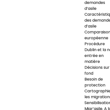
demandes
d’asile
Caractéristi
des demand
d’asile
Comparaiso
européenne
Procédure
Dublin et la 
entrée en
matière
Décisions sur
fond
Besoin de
protection
Cartographi
les migration
Sensibilisatio
Migr’asile. A l