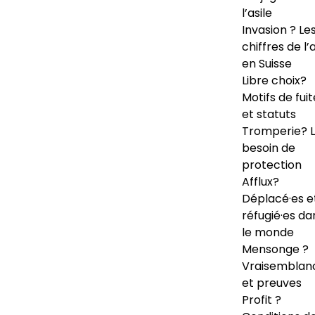
l’asile
Invasion ? Le
chiffres de l’a
en Suisse
Libre choix?
Motifs de fuit
et statuts
Tromperie? 
besoin de
protection
Afflux?
Déplacé·es e
réfugié·es da
le monde
Mensonge ?
Vraisemblan
et preuves
Profit ?