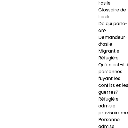
l’asile
Glossaire de
l’asile
De qui parle-
on?
Demandeur-
d’asile
Migrant·e
Réfugié·e
Qu’en est-il 
personnes
fuyant les
conflits et le
guerres?
Réfugié·e
admis·e
provisoireme
Personne
admise