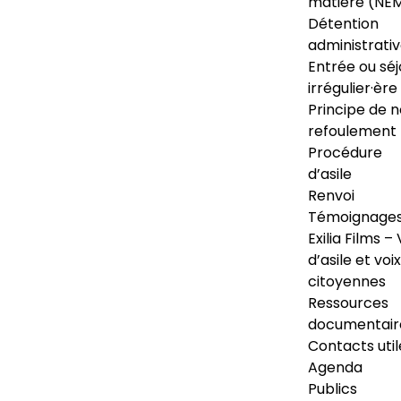
matière (NE
Détention
administrati
Entrée ou séj
irrégulier·ère
Principe de 
refoulement
Procédure
d’asile
Renvoi
Témoignage
Exilia Films – 
d’asile et voix
citoyennes
Ressources
documentair
Contacts util
Agenda
Publics