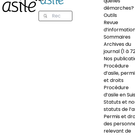
quelles
démarches?
Outils
Revue
d’informatio
Sommaires
Archives du
journal (1 à 7
Nos publicat
Procédure
d’asile, permi
et droits
Procédure
d’asile en Sui
Statuts et n
statuts de l’a
Permis et dro
des personn
relevant de