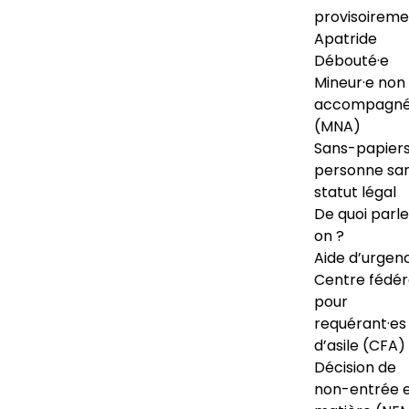
provisoireme
Apatride
Débouté·e
Mineur·e non
accompagné
(MNA)
Sans-papiers
personne sa
statut légal
De quoi parl
on ?
Aide d’urgen
Centre fédér
pour
requérant·es
d’asile (CFA)
Décision de
non-entrée 