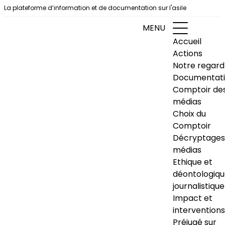
Aller au contenu
La plateforme d’information et de documentation sur l'asile
MENU
Accueil
Actions
Notre regard
Documentat
Comptoir de
médias
Choix du
Comptoir
Décryptages
médias
Ethique et
déontologiq
journalistique
Impact et
interventions
Préjugé sur