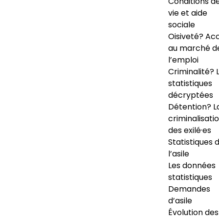
Conditions d
vie et aide
sociale
Oisiveté? Ac
au marché d
l’emploi
Criminalité? 
statistiques
décryptées
Détention? L
criminalisati
des exilé·es
Statistiques 
l’asile
Les données
statistiques
Demandes
d’asile
Évolution des