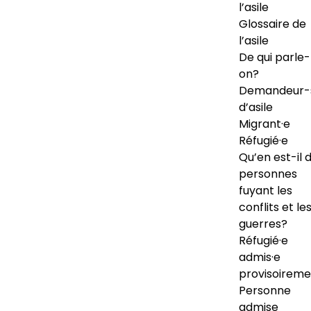
l’asile
Glossaire de
l’asile
De qui parle-
on?
Demandeur-
d’asile
Migrant·e
Réfugié·e
Qu’en est-il 
personnes
fuyant les
conflits et le
guerres?
Réfugié·e
admis·e
provisoireme
Personne
admise