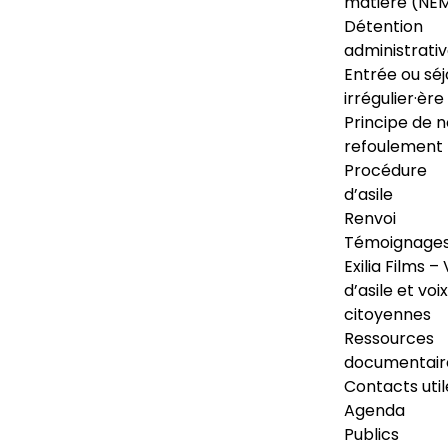
matière (NE
Détention
administrati
Entrée ou séj
irrégulier·ère
Principe de 
refoulement
Procédure
d’asile
Renvoi
Témoignage
Exilia Films – 
d’asile et voix
citoyennes
Ressources
documentair
Contacts util
Agenda
Publics