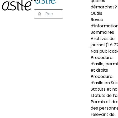
quelles
démarches?
Outils
Revue
d’informatio
Sommaires
Archives du
journal (1 à 7
Nos publicat
Procédure
d’asile, permi
et droits
Procédure
d’asile en Sui
Statuts et n
statuts de l’a
Permis et dro
des personn
relevant de