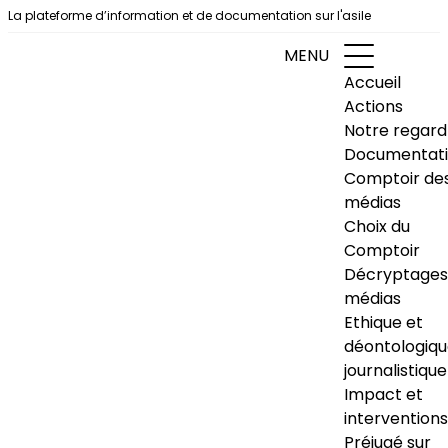
Aller au contenu
La plateforme d’information et de documentation sur l'asile
MENU
Accueil
Actions
Notre regard
Documentat
Comptoir de
médias
Choix du
Comptoir
Décryptages
médias
Ethique et
déontologiq
journalistique
Impact et
interventions
Préjugé sur