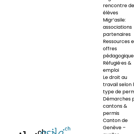
rencontre d
élèves
Migr’asile:
associations
partenaires
Ressources e
offres
pédagogique
Réfugié·es &
emploi
Le droit au
travail selon 
type de perm
Démarches 
cantons &
permis
Canton de
Genève –