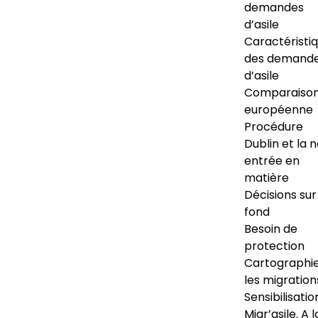
demandes
d’asile
Caractéristi
des demand
d’asile
Comparaiso
européenne
Procédure
Dublin et la 
entrée en
matière
Décisions sur
fond
Besoin de
protection
Cartographi
les migration
Sensibilisatio
Migr’asile. A l