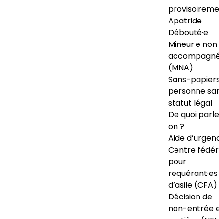
provisoireme
Apatride
Débouté·e
Mineur·e non
accompagné
(MNA)
Sans-papiers
personne sa
statut légal
De quoi parl
on ?
Aide d’urgen
Centre fédér
pour
requérant·es
d’asile (CFA)
Décision de
non-entrée 