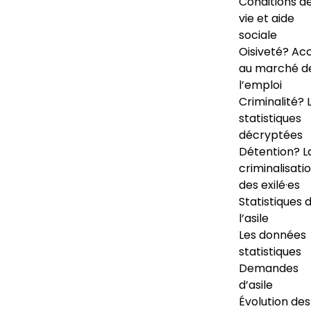
Conditions d
vie et aide
sociale
Oisiveté? Ac
au marché d
l’emploi
Criminalité? 
statistiques
décryptées
Détention? L
criminalisati
des exilé·es
Statistiques 
l’asile
Les données
statistiques
Demandes
d’asile
Évolution des