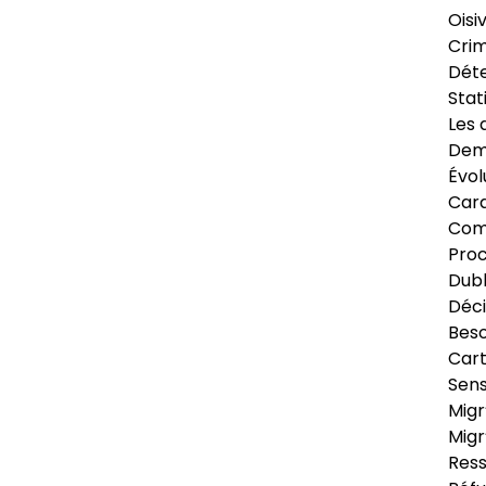
Oisi
Crim
Déte
Stat
Les 
Dema
Évol
Cara
Com
Pro
Dubl
Déci
Beso
Cart
Sens
Migr
Migr
Ress