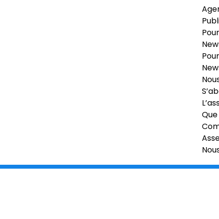
Age
Publ
Pour
News
Pour
News
Nous
S’ab
L’as
Que 
Comi
Ass
Nou