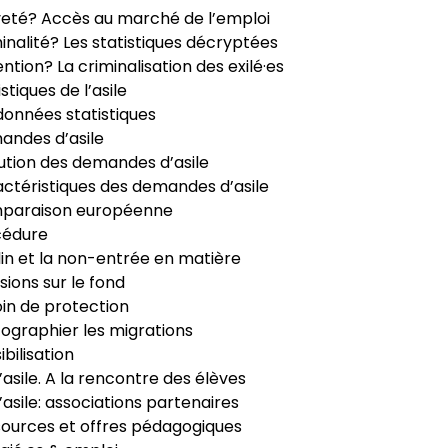
veté? Accès au marché de l’emploi
inalité? Les statistiques décryptées
ntion? La criminalisation des exilé·es
istiques de l’asile
données statistiques
ndes d’asile
ution des demandes d’asile
ctéristiques des demandes d’asile
paraison européenne
cédure
in et la non-entrée en matière
sions sur le fond
in de protection
ographier les migrations
ibilisation
’asile. A la rencontre des élèves
’asile: associations partenaires
ources et offres pédagogiques