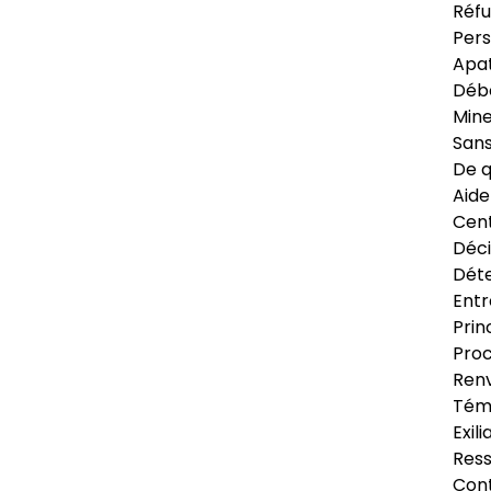
Réfu
Pers
Apat
Déb
Min
Sans
De q
Aide
Cent
Déci
Déte
Entr
Prin
Proc
Renv
Tém
Exil
Res
Cont