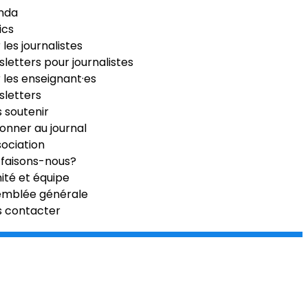
nda
ics
 les journalistes
letters pour journalistes
 les enseignant·es
letters
 soutenir
onner au journal
sociation
faisons-nous?
té et équipe
emblée générale
s contacter