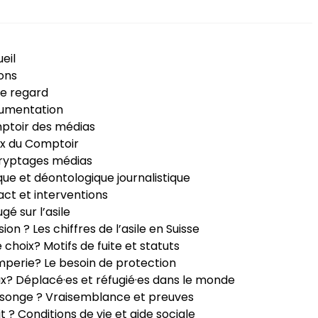
eil
ons
e regard
umentation
ptoir des médias
x du Comptoir
ryptages médias
que et déontologique journalistique
ct et interventions
ugé sur l’asile
sion ? Les chiffres de l’asile en Suisse
e choix? Motifs de fuite et statuts
perie? Le besoin de protection
ux? Déplacé·es et réfugié·es dans le monde
songe ? Vraisemblance et preuves
it ? Conditions de vie et aide sociale