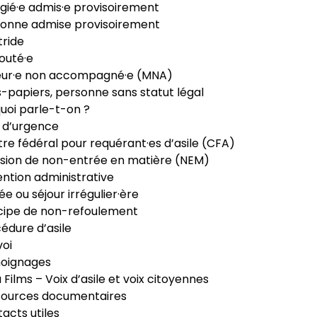
gié·e admis·e provisoirement
onne admise provisoirement
ride
outé·e
eur·e non accompagné·e (MNA)
-papiers, personne sans statut légal
uoi parle-t-on ?
 d’urgence
re fédéral pour requérant·es d’asile (CFA)
sion de non-entrée en matière (NEM)
ntion administrative
ée ou séjour irrégulier·ère
cipe de non-refoulement
édure d’asile
oi
oignages
ia Films – Voix d’asile et voix citoyennes
sources documentaires
acts utiles