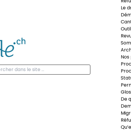
Réfu
Le d
Dém
Can
Outi
Revu
Som
Arch
Nos 
Proc
Proc
Stat
Perm
Glos
De q
Dema
Migr
Réfu
Qu’e