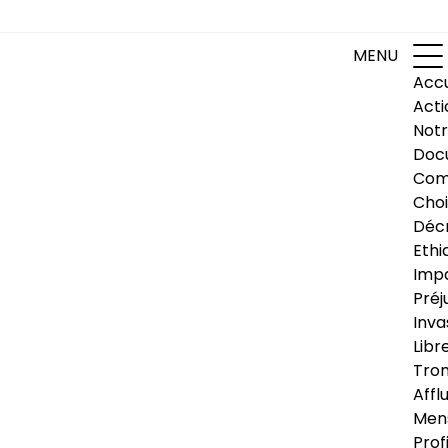
MENU
Accu
Acti
Notr
Doc
Com
Choi
Déc
Ethi
Impa
Préj
Inva
Libr
Trom
Affl
Men
Prof