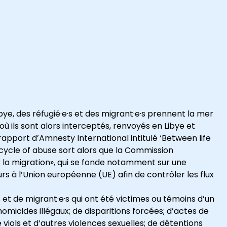
ye, des réfugié·e·s et des migrant·e·s prennent la mer
 où ils sont alors interceptés, renvoyés en Libye et
 rapport d’Amnesty International intitulé ‘Between life
cycle of abuse sort alors que la Commission
la migration», qui se fonde notamment sur une
 à l’Union européenne (UE) afin de contrôler les flux
s et de migrant·e·s qui ont été victimes ou témoins d’un
icides illégaux; de disparitions forcées; d’actes de
viols et d’autres violences sexuelles; de détentions