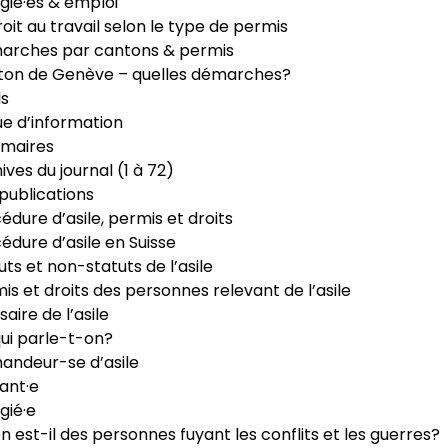
gié·es & emploi
roit au travail selon le type de permis
arches par cantons & permis
ton de Genève – quelles démarches?
ls
e d’information
maires
ives du journal (1 à 72)
publications
édure d’asile, permis et droits
édure d’asile en Suisse
uts et non-statuts de l’asile
is et droits des personnes relevant de l’asile
saire de l’asile
ui parle-t-on?
ndeur-se d’asile
ant·e
gié·e
n est-il des personnes fuyant les conflits et les guerres?