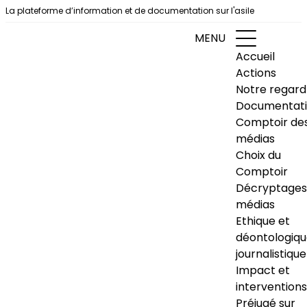
Aller au contenu
La plateforme d’information et de documentation sur l'asile
MENU
Accueil
Actions
Notre regard
Documentat
Comptoir de
médias
Choix du
Comptoir
Décryptages
médias
Ethique et
déontologiq
journalistique
Impact et
interventions
Préjugé sur