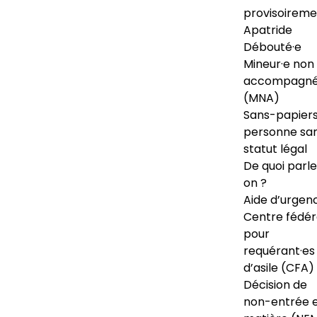
provisoireme
Apatride
Débouté·e
Mineur·e non
accompagné
(MNA)
Sans-papiers
personne sa
statut légal
De quoi parl
on ?
Aide d’urgen
Centre fédér
pour
requérant·es
d’asile (CFA)
Décision de
non-entrée 