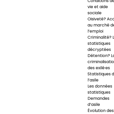
Conditions d
vie et aide
sociale
Oisiveté? Ac
au marché d
l’emploi
Criminalité? 
statistiques
décryptées
Détention? L
criminalisati
des exilé·es
Statistiques 
l’asile
Les données
statistiques
Demandes
d’asile
Évolution des