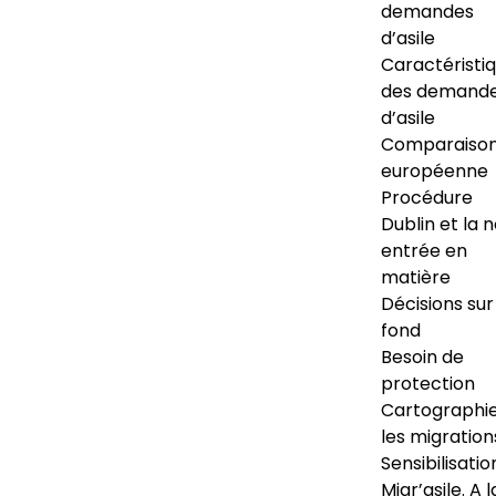
demandes
d’asile
Caractéristi
des demand
d’asile
Comparaiso
européenne
Procédure
Dublin et la 
entrée en
matière
Décisions sur
fond
Besoin de
protection
Cartographi
les migration
Sensibilisatio
Migr’asile. A l