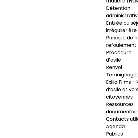
matière (NE
Détention
administrati
Entrée ou séj
irrégulier·ère
Principe de 
refoulement
Procédure
d’asile
Renvoi
Témoignage
Exilia Films – 
d’asile et voix
citoyennes
Ressources
documentair
Contacts util
Agenda
Publics