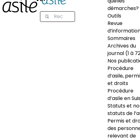
quelles
démarches?
Outils
Revue
d’informatio
Sommaires
Archives du
journal (1 à 7
Nos publicat
Procédure
d’asile, permi
et droits
Procédure
d’asile en Sui
Statuts et n
statuts de l’a
Permis et dro
des personn
relevant de