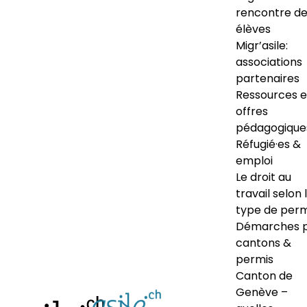
rencontre d
élèves
Migr’asile:
associations
partenaires
Ressources e
offres
pédagogique
Réfugié·es &
emploi
Le droit au
travail selon 
type de perm
Démarches 
cantons &
permis
Canton de
Genève –