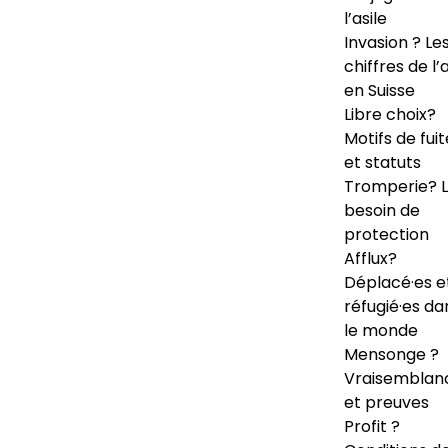
l’asile
Invasion ? Le
chiffres de l’a
en Suisse
Libre choix?
Motifs de fuit
et statuts
Tromperie? 
besoin de
protection
Afflux?
Déplacé·es e
réfugié·es da
le monde
Mensonge ?
Vraisemblan
et preuves
Profit ?