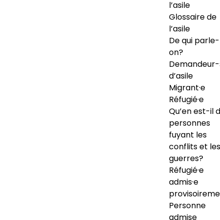
l’asile
Glossaire de
l’asile
De qui parle-
on?
Demandeur-
d’asile
Migrant·e
Réfugié·e
Qu’en est-il 
personnes
fuyant les
conflits et le
guerres?
Réfugié·e
admis·e
provisoireme
Personne
admise