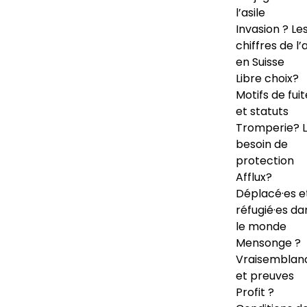
l’asile
Invasion ? Le
chiffres de l’a
en Suisse
Libre choix?
Motifs de fuit
et statuts
Tromperie? 
besoin de
protection
Afflux?
Déplacé·es e
réfugié·es da
le monde
Mensonge ?
Vraisemblan
et preuves
Profit ?