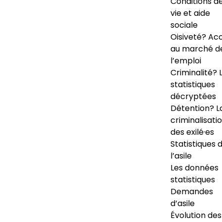
Conditions d
vie et aide
sociale
Oisiveté? Ac
au marché d
l’emploi
Criminalité? 
statistiques
décryptées
Détention? L
criminalisati
des exilé·es
Statistiques 
l’asile
Les données
statistiques
Demandes
d’asile
Évolution des