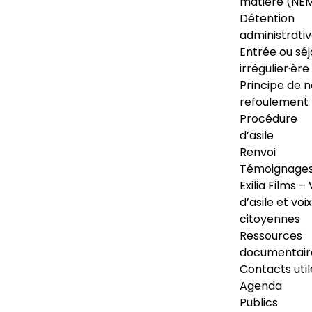
matière (NE
Détention
administrati
Entrée ou séj
irrégulier·ère
Principe de 
refoulement
Procédure
d’asile
Renvoi
Témoignage
Exilia Films – 
d’asile et voix
citoyennes
Ressources
documentair
Contacts util
Agenda
Publics