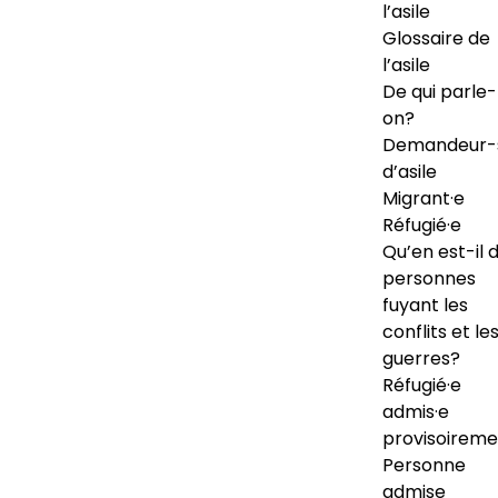
l’asile
Glossaire de
l’asile
De qui parle-
on?
Demandeur-
d’asile
Migrant·e
Réfugié·e
Qu’en est-il 
personnes
fuyant les
conflits et le
guerres?
Réfugié·e
admis·e
provisoireme
Personne
admise