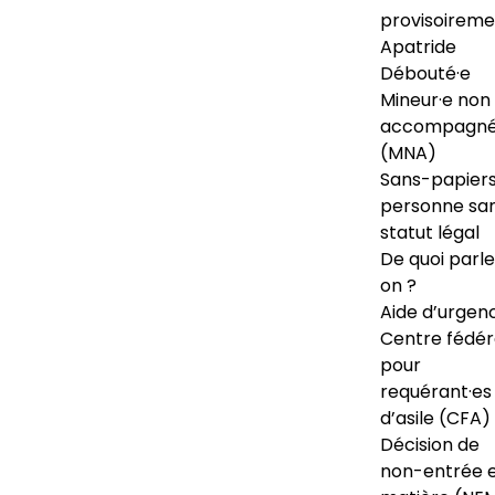
provisoireme
Apatride
Débouté·e
Mineur·e non
accompagné
(MNA)
Sans-papiers
personne sa
statut légal
De quoi parl
on ?
Aide d’urgen
Centre fédér
pour
requérant·es
d’asile (CFA)
Décision de
non-entrée 