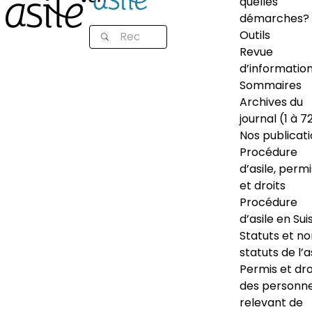
quelles
démarches?
Outils
Revue
d’informatio
Sommaires
Archives du
journal (1 à 7
Nos publicat
Procédure
d’asile, permi
et droits
Procédure
d’asile en Sui
Statuts et n
statuts de l’a
Permis et dro
des personn
relevant de