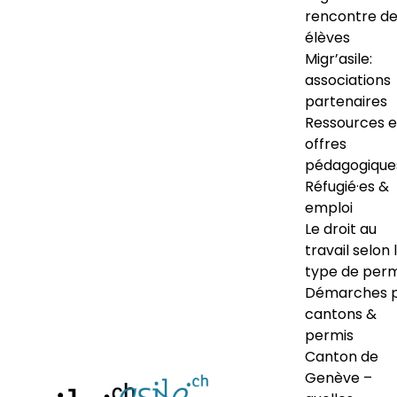
rencontre d
élèves
Migr’asile:
associations
partenaires
Ressources e
offres
pédagogique
Réfugié·es &
emploi
Le droit au
travail selon 
type de perm
Démarches 
cantons &
permis
Canton de
Genève –