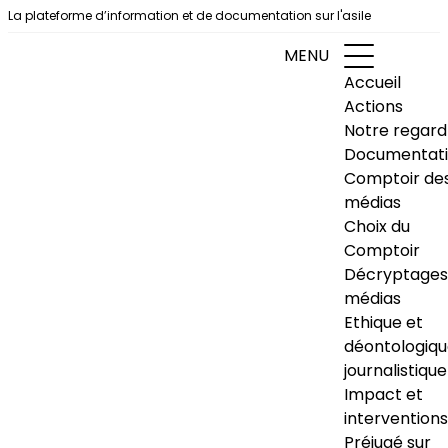
Aller au contenu
La plateforme d’information et de documentation sur l'asile
MENU
Accueil
Actions
Notre regard
Documentat
Comptoir de
médias
Choix du
Comptoir
Décryptages
médias
Ethique et
déontologiq
journalistique
Impact et
interventions
Préjugé sur