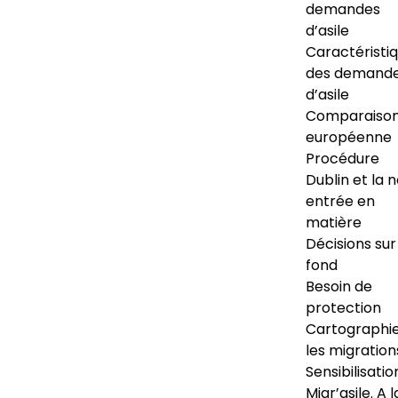
demandes
d’asile
Caractéristi
des demand
d’asile
Comparaiso
européenne
Procédure
Dublin et la 
entrée en
matière
Décisions sur
fond
Besoin de
protection
Cartographi
les migration
Sensibilisatio
Migr’asile. A l