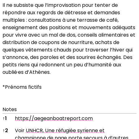
Il ne subsiste que l’improvisation pour tenter de
répondre aux regards de détresse et demandes
multiples : consultations à une terrasse de café,
enseignement des positions et mouvements adéquats
pour vivre avec un mal de dos, conseils alimentaires et
distribution de coupons de nourriture, achats de
quelques vêtements chauds pour traverser l’hiver qui
s’annonce, des paroles et des sourires échangés. Des
petits riens qui redonnent un peu d’humanité aux
oublié·es d’Athènes.
*Prénoms fictifs
Notes
Notes
↑
1
https://aegeanboatreport.com
↑
2
Voir
UNHCR, Une réfugiée syrienne et
championne de nage porte secours à d’autres