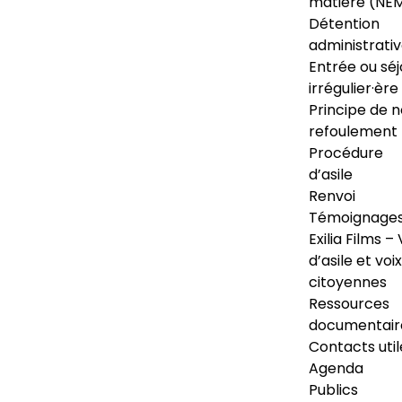
matière (NE
Détention
administrati
Entrée ou séj
irrégulier·ère
Principe de 
refoulement
Procédure
d’asile
Renvoi
Témoignage
Exilia Films – 
d’asile et voix
citoyennes
Ressources
documentair
Contacts util
Agenda
Publics