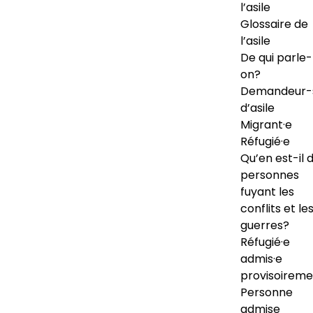
l’asile
Glossaire de
l’asile
De qui parle-
on?
Demandeur-
d’asile
Migrant·e
Réfugié·e
Qu’en est-il 
personnes
fuyant les
conflits et le
guerres?
Réfugié·e
admis·e
provisoireme
Personne
admise