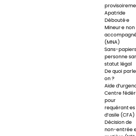
provisoireme
Apatride
Débouté·e
Mineur·e non
accompagné
(MNA)
Sans-papiers
personne sa
statut légal
De quoi parl
on ?
Aide d’urgen
Centre fédér
pour
requérant·es
d’asile (CFA)
Décision de
non-entrée 