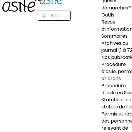
quelles
démarches?
Outils
Revue
d’informatio
Sommaires
Archives du
journal (1 à 7
Nos publicat
Procédure
d’asile, permi
et droits
Procédure
d’asile en Sui
Statuts et n
statuts de l’a
Permis et dro
des personn
relevant de