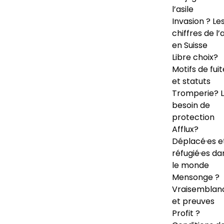
l’asile
Invasion ? Le
chiffres de l’a
en Suisse
Libre choix?
Motifs de fuit
et statuts
Tromperie? 
besoin de
protection
Afflux?
Déplacé·es e
réfugié·es da
le monde
Mensonge ?
Vraisemblan
et preuves
Profit ?