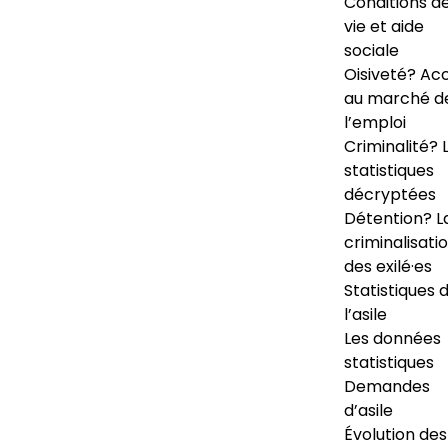
Conditions d
vie et aide
sociale
Oisiveté? Ac
au marché d
l’emploi
Criminalité? 
statistiques
décryptées
Détention? L
criminalisati
des exilé·es
Statistiques 
l’asile
Les données
statistiques
Demandes
d’asile
Évolution des