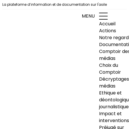
Aller au contenu
La plateforme d’information et de documentation sur l'asile
MENU
Accueil
Actions
Notre regard
Documentat
Comptoir de
médias
Choix du
Comptoir
Décryptages
médias
Ethique et
déontologiq
journalistique
Impact et
interventions
Préjugé sur