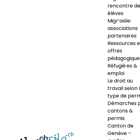
rencontre d
élèves
Migr’asile:
associations
partenaires
Ressources e
offres
pédagogique
Réfugié·es &
emploi
Le droit au
travail selon 
type de perm
Démarches 
cantons &
permis
Canton de
Genève –