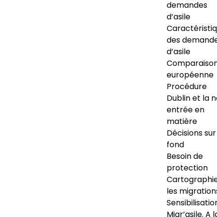
demandes
d’asile
Caractéristi
des demand
d’asile
Comparaiso
européenne
Procédure
Dublin et la 
entrée en
matière
Décisions sur
fond
Besoin de
protection
Cartographi
les migration
Sensibilisatio
Migr’asile. A l