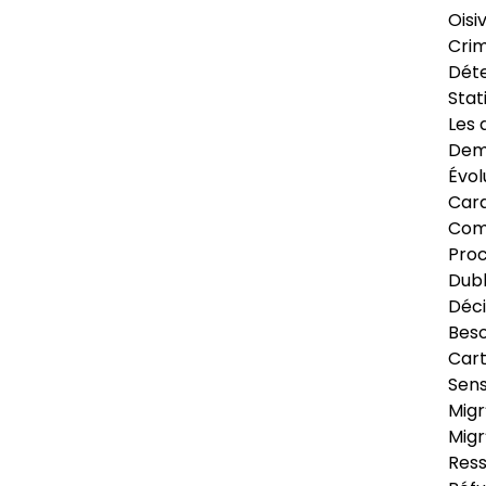
Oisi
Crim
Déte
Stat
Les 
Dema
Évol
Cara
Com
Pro
Dubl
Déci
Beso
Cart
Sens
Migr
Migr
Ress