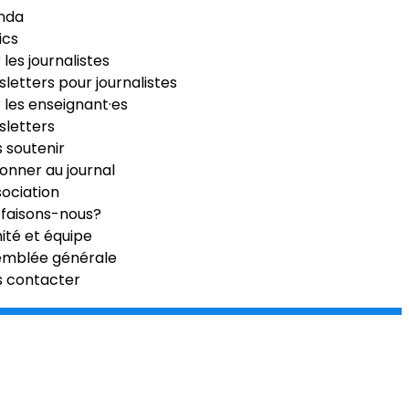
nda
ics
 les journalistes
letters pour journalistes
 les enseignant·es
letters
 soutenir
onner au journal
sociation
faisons-nous?
té et équipe
emblée générale
s contacter