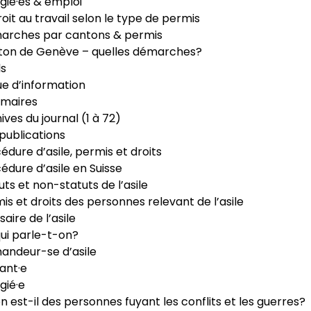
gié·es & emploi
roit au travail selon le type de permis
arches par cantons & permis
ton de Genève – quelles démarches?
ls
e d’information
maires
ives du journal (1 à 72)
publications
édure d’asile, permis et droits
édure d’asile en Suisse
uts et non-statuts de l’asile
is et droits des personnes relevant de l’asile
saire de l’asile
ui parle-t-on?
ndeur-se d’asile
ant·e
gié·e
n est-il des personnes fuyant les conflits et les guerres?