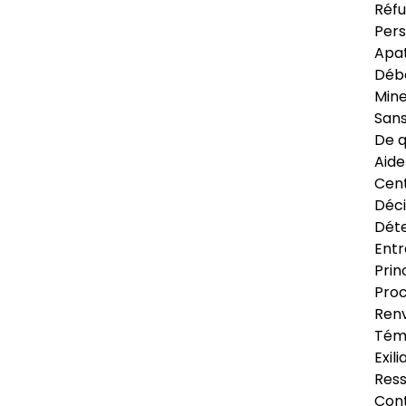
Réfu
Pers
Apat
Déb
Min
Sans
De q
Aide
Cent
Déci
Déte
Entr
Prin
Proc
Renv
Tém
Exil
Res
Cont