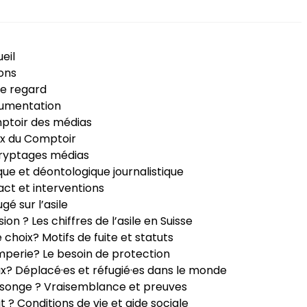
eil
ons
e regard
umentation
ptoir des médias
x du Comptoir
ryptages médias
que et déontologique journalistique
ct et interventions
ugé sur l’asile
sion ? Les chiffres de l’asile en Suisse
e choix? Motifs de fuite et statuts
perie? Le besoin de protection
ux? Déplacé·es et réfugié·es dans le monde
songe ? Vraisemblance et preuves
it ? Conditions de vie et aide sociale