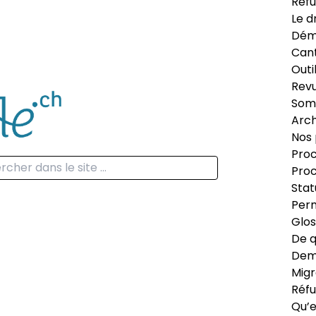
Réfu
Le d
Dém
Can
Outi
Revu
Som
Arch
Nos 
Proc
Proc
Stat
Perm
Glos
De q
Dema
Migr
Réfu
Qu’e