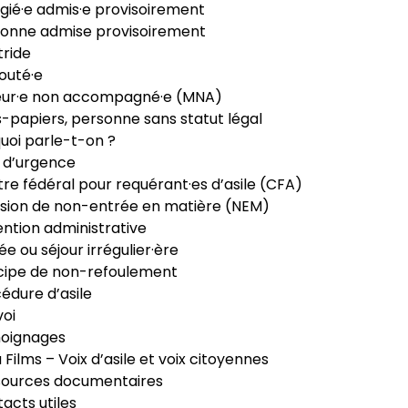
gié·e admis·e provisoirement
onne admise provisoirement
ride
outé·e
eur·e non accompagné·e (MNA)
-papiers, personne sans statut légal
uoi parle-t-on ?
 d’urgence
re fédéral pour requérant·es d’asile (CFA)
sion de non-entrée en matière (NEM)
ntion administrative
ée ou séjour irrégulier·ère
cipe de non-refoulement
édure d’asile
oi
oignages
ia Films – Voix d’asile et voix citoyennes
sources documentaires
acts utiles