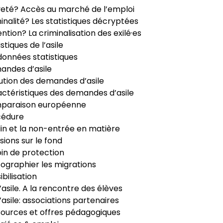
veté? Accès au marché de l’emploi
inalité? Les statistiques décryptées
ntion? La criminalisation des exilé·es
istiques de l’asile
données statistiques
ndes d’asile
ution des demandes d’asile
ctéristiques des demandes d’asile
paraison européenne
cédure
in et la non-entrée en matière
sions sur le fond
in de protection
ographier les migrations
ibilisation
’asile. A la rencontre des élèves
’asile: associations partenaires
ources et offres pédagogiques