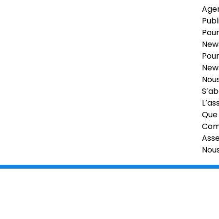
Age
Publ
Pour
News
Pour
News
Nous
S’ab
L’as
Que 
Comi
Ass
Nou