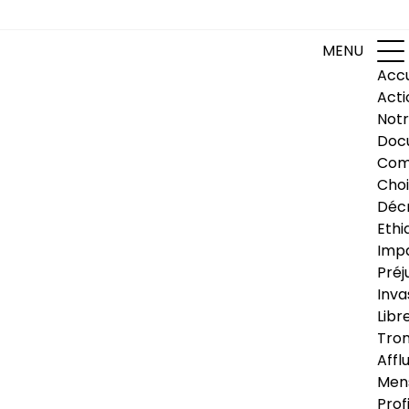
MENU
Accu
Acti
Notr
Doc
Com
Choi
Déc
Ethi
Impa
Préj
Inva
Libr
Trom
Affl
Men
Prof