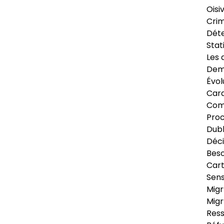
Oisi
Crim
Déte
Stat
Les 
Dema
Évol
Cara
Com
Pro
Dubl
Déci
Beso
Cart
Sens
Migr
Migr
Ress