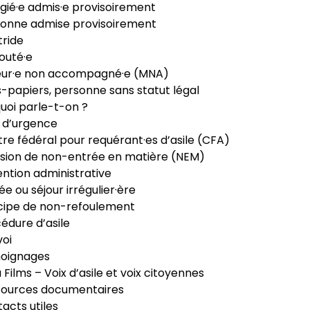
gié·e admis·e provisoirement
onne admise provisoirement
ride
outé·e
eur·e non accompagné·e (MNA)
-papiers, personne sans statut légal
uoi parle-t-on ?
 d’urgence
re fédéral pour requérant·es d’asile (CFA)
sion de non-entrée en matière (NEM)
ntion administrative
ée ou séjour irrégulier·ère
cipe de non-refoulement
édure d’asile
oi
oignages
ia Films – Voix d’asile et voix citoyennes
sources documentaires
acts utiles