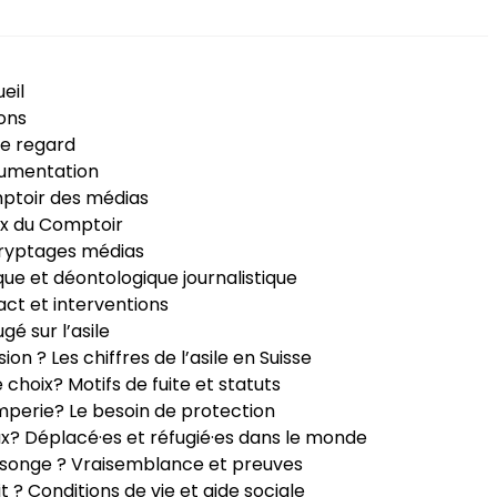
eil
ons
e regard
umentation
ptoir des médias
x du Comptoir
ryptages médias
que et déontologique journalistique
ct et interventions
ugé sur l’asile
sion ? Les chiffres de l’asile en Suisse
e choix? Motifs de fuite et statuts
perie? Le besoin de protection
ux? Déplacé·es et réfugié·es dans le monde
songe ? Vraisemblance et preuves
it ? Conditions de vie et aide sociale