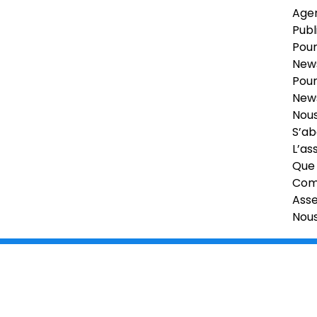
Age
Publ
Pour
News
Pour
News
Nous
S’ab
L’as
Que 
Comi
Ass
Nou