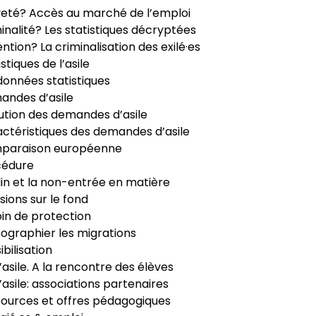
veté? Accès au marché de l’emploi
inalité? Les statistiques décryptées
ntion? La criminalisation des exilé·es
istiques de l’asile
données statistiques
ndes d’asile
ution des demandes d’asile
ctéristiques des demandes d’asile
paraison européenne
cédure
in et la non-entrée en matière
sions sur le fond
in de protection
ographier les migrations
ibilisation
’asile. A la rencontre des élèves
’asile: associations partenaires
ources et offres pédagogiques