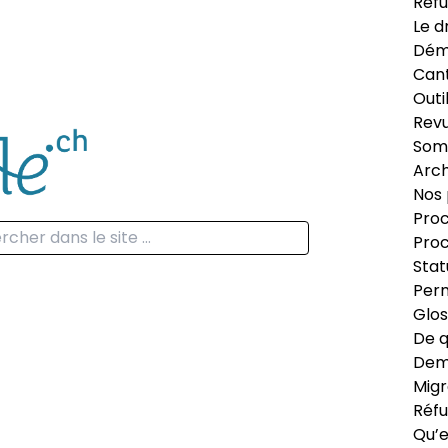
Réfu
Le d
Dém
Can
Outi
Revu
Som
Arch
Nos 
Proc
Proc
Stat
Perm
Glos
De q
Dema
Migr
Réfu
Qu’e