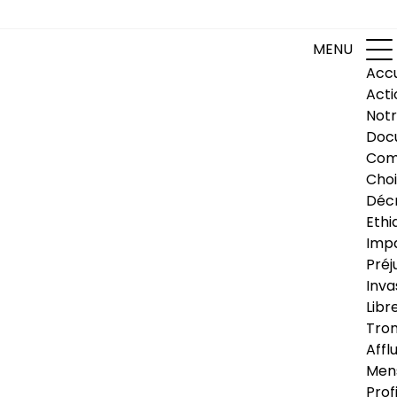
MENU
Accu
Acti
Notr
Doc
Com
Choi
Déc
Ethi
Impa
Préj
Inva
Libr
Trom
Affl
Men
Prof