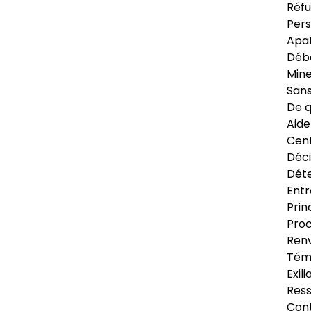
Réfu
Pers
Apat
Déb
Min
Sans
De q
Aide
Cent
Déci
Déte
Entr
Prin
Proc
Renv
Tém
Exil
Res
Cont