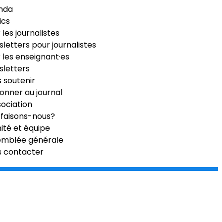
nda
ics
 les journalistes
letters pour journalistes
 les enseignant·es
letters
 soutenir
onner au journal
sociation
faisons-nous?
té et équipe
emblée générale
s contacter