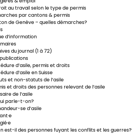
gié·es & emploi
roit au travail selon le type de permis
arches par cantons & permis
ton de Genève – quelles démarches?
ls
e d’information
maires
ives du journal (1 à 72)
publications
édure d’asile, permis et droits
édure d’asile en Suisse
uts et non-statuts de l’asile
is et droits des personnes relevant de l’asile
saire de l’asile
ui parle-t-on?
ndeur-se d’asile
ant·e
gié·e
n est-il des personnes fuyant les conflits et les guerres?