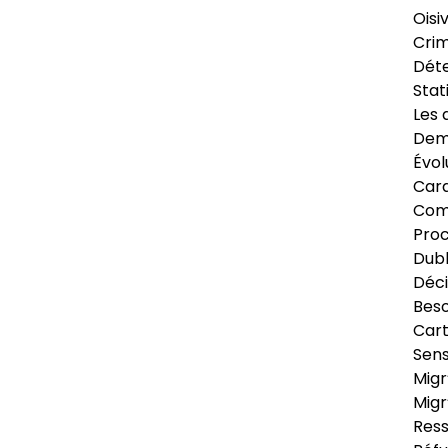
Oisi
Crim
Déte
Stat
Les 
Dema
Évol
Cara
Com
Pro
Dubl
Déci
Beso
Cart
Sens
Migr
Migr
Ress