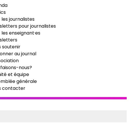
nda
ics
 les journalistes
letters pour journalistes
 les enseignant·es
letters
 soutenir
onner au journal
sociation
faisons-nous?
té et équipe
emblée générale
s contacter