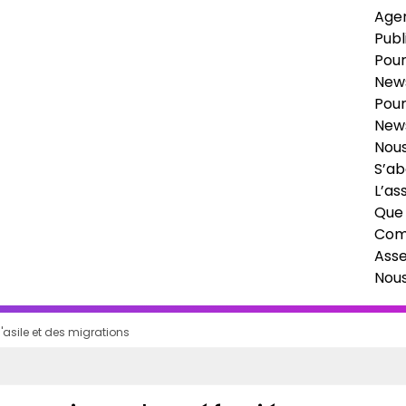
Age
Publ
Pour
News
Pour
News
Nous
S’ab
L’as
Que 
Comi
Ass
Nou
l'asile et des migrations