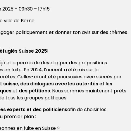
n 2025 – 09h30 – 17h15
e ville de Berne
t’engager politiquement et donner ton avis sur des thèmes
éfugiés Suisse 2025
!
 déjà et a permis de développer des propositions
 en fuite. En 2024, l’accent a été mis sur la
rètes. Celles-ci ont été poursuivies avec succès par
t suisse
,
des dialogues avec les autorités et les
iques
et
des pétitions
. Nous sommes maintenant prêts
de tous les groupes politiques.
es experts et des politiciens
afin de choisir les
u premier plan :
onnes en fuite en Suisse ?