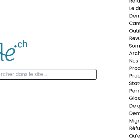
Réfu
Le d
Dém
Can
Outi
Revu
Som
Arch
Nos 
Proc
Proc
Stat
Perm
Glos
De q
Dema
Migr
Réfu
Qu’e