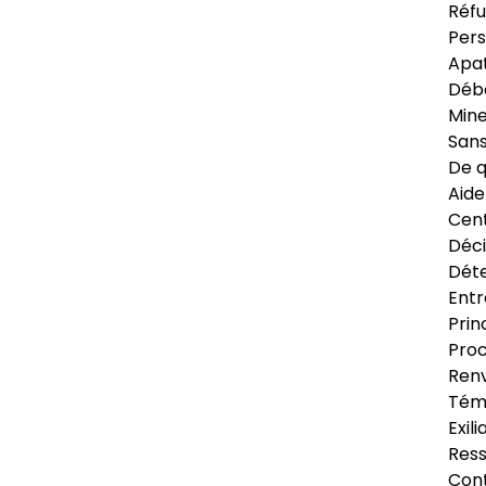
Réfu
Pers
Apat
Déb
Min
Sans
De q
Aide
Cent
Déci
Déte
Entr
Prin
Proc
Renv
Tém
Exil
Res
Cont