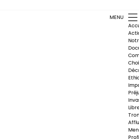
MENU
Accu
Acti
Notr
Doc
Com
Choi
Déc
Ethi
Impa
Préj
Inva
Libr
Trom
Affl
Men
Prof