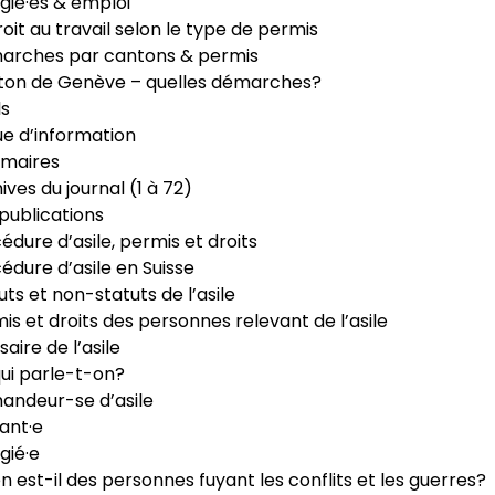
gié·es & emploi
roit au travail selon le type de permis
arches par cantons & permis
ton de Genève – quelles démarches?
ls
e d’information
maires
ives du journal (1 à 72)
publications
édure d’asile, permis et droits
édure d’asile en Suisse
uts et non-statuts de l’asile
is et droits des personnes relevant de l’asile
saire de l’asile
ui parle-t-on?
ndeur-se d’asile
ant·e
gié·e
n est-il des personnes fuyant les conflits et les guerres?