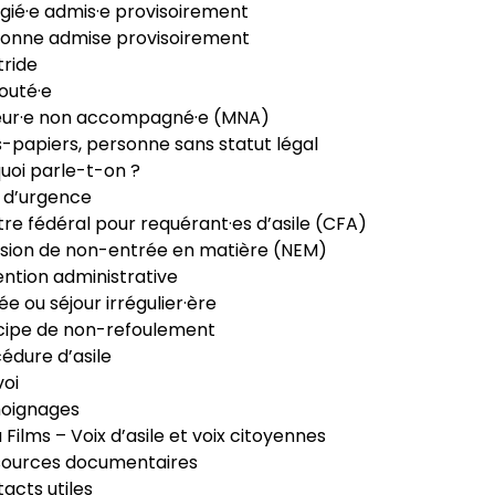
gié·e admis·e provisoirement
onne admise provisoirement
ride
outé·e
eur·e non accompagné·e (MNA)
-papiers, personne sans statut légal
uoi parle-t-on ?
 d’urgence
re fédéral pour requérant·es d’asile (CFA)
sion de non-entrée en matière (NEM)
ntion administrative
ée ou séjour irrégulier·ère
cipe de non-refoulement
édure d’asile
oi
oignages
ia Films – Voix d’asile et voix citoyennes
sources documentaires
acts utiles