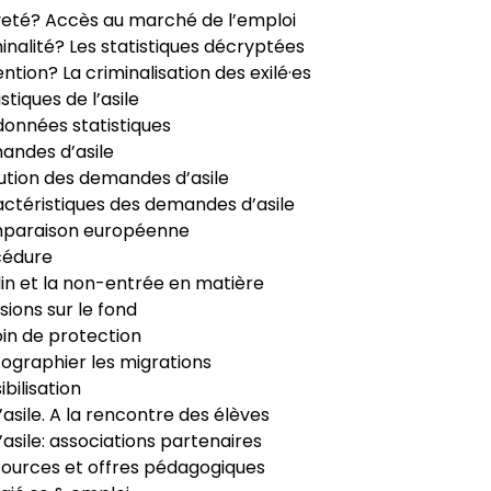
veté? Accès au marché de l’emploi
inalité? Les statistiques décryptées
ntion? La criminalisation des exilé·es
istiques de l’asile
données statistiques
ndes d’asile
ution des demandes d’asile
ctéristiques des demandes d’asile
paraison européenne
cédure
in et la non-entrée en matière
sions sur le fond
in de protection
ographier les migrations
ibilisation
’asile. A la rencontre des élèves
’asile: associations partenaires
ources et offres pédagogiques