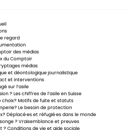
eil
ons
e regard
umentation
ptoir des médias
x du Comptoir
ryptages médias
que et déontologique journalistique
ct et interventions
ugé sur l’asile
sion ? Les chiffres de l’asile en Suisse
e choix? Motifs de fuite et statuts
perie? Le besoin de protection
ux? Déplacé·es et réfugié·es dans le monde
songe ? Vraisemblance et preuves
it ? Conditions de vie et aide sociale