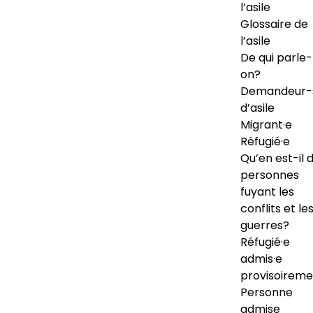
l’asile
Glossaire de
l’asile
De qui parle-
on?
Demandeur-
d’asile
Migrant·e
Réfugié·e
Qu’en est-il 
personnes
fuyant les
conflits et le
guerres?
Réfugié·e
admis·e
provisoireme
Personne
admise