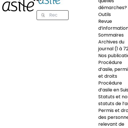
quelles
démarches?
Outils
Revue
d’informatio
Sommaires
Archives du
journal (1 à 7
Nos publicat
Procédure
d’asile, permi
et droits
Procédure
d’asile en Sui
Statuts et n
statuts de l’a
Permis et dro
des personn
relevant de