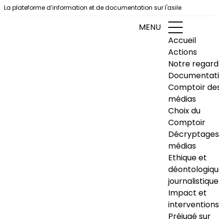
Aller au contenu
La plateforme d’information et de documentation sur l'asile
MENU
Accueil
Actions
Notre regard
Documentat
Comptoir de
médias
Choix du
Comptoir
Décryptages
médias
Ethique et
déontologiq
journalistique
Impact et
interventions
Préjugé sur