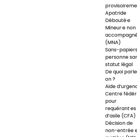
provisoireme
Apatride
Débouté·e
Mineur·e non
accompagné
(MNA)
Sans-papiers
personne sa
statut légal
De quoi parl
on ?
Aide d’urgen
Centre fédér
pour
requérant·es
d’asile (CFA)
Décision de
non-entrée 