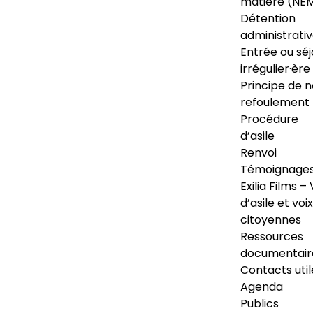
matière (NE
Détention
administrati
Entrée ou séj
irrégulier·ère
Principe de 
refoulement
Procédure
d’asile
Renvoi
Témoignage
Exilia Films – 
d’asile et voix
citoyennes
Ressources
documentair
Contacts util
Agenda
Publics