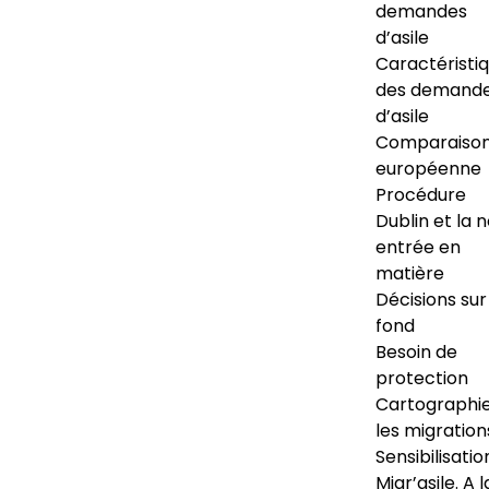
demandes
d’asile
Caractéristi
des demand
d’asile
Comparaiso
européenne
Procédure
Dublin et la 
entrée en
matière
Décisions sur
fond
Besoin de
protection
Cartographi
les migration
Sensibilisatio
Migr’asile. A l