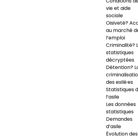
Conditions d
vie et aide
sociale
Oisiveté? Ac
au marché d
l’emploi
Criminalité? 
statistiques
décryptées
Détention? L
criminalisati
des exilé·es
Statistiques 
l’asile
Les données
statistiques
Demandes
d’asile
Évolution des