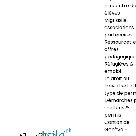
rencontre d
élèves
Migr’asile:
associations
partenaires
Ressources e
offres
pédagogique
Réfugié·es &
emploi
Le droit au
travail selon 
type de perm
Démarches 
cantons &
permis
Canton de
Genève –