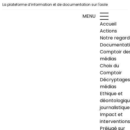
Aller au contenu
La plateforme d’information et de documentation sur l'asile
MENU
Accueil
Actions
Notre regard
Documentat
Comptoir de
médias
Choix du
Comptoir
Décryptages
médias
Ethique et
déontologiq
journalistique
Impact et
interventions
Préjugé sur