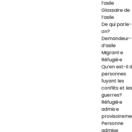
l’asile
Glossaire de
l’asile
De qui parle-
on?
Demandeur-
d’asile
Migrant·e
Réfugié·e
Qu’en est-il 
personnes
fuyant les
conflits et le
guerres?
Réfugié·e
admis·e
provisoireme
Personne
admise