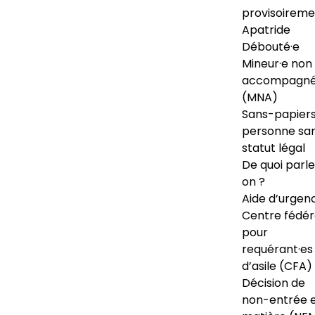
provisoireme
Apatride
Débouté·e
Mineur·e non
accompagné
(MNA)
Sans-papiers
personne sa
statut légal
De quoi parl
on ?
Aide d’urgen
Centre fédér
pour
requérant·es
d’asile (CFA)
Décision de
non-entrée 