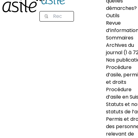
quelles
démarches?
Outils
Revue
d’informatio
Sommaires
Archives du
journal (1 à 7
Nos publicat
Procédure
d’asile, permi
et droits
Procédure
d’asile en Sui
Statuts et n
statuts de l’a
Permis et dro
des personn
relevant de