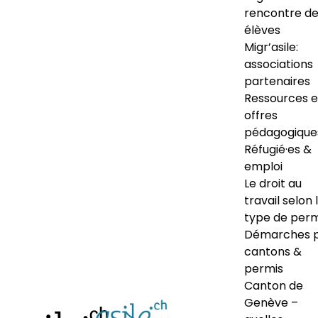
rencontre d
élèves
Migr’asile:
associations
partenaires
Ressources e
offres
pédagogique
Réfugié·es &
emploi
Le droit au
travail selon 
type de perm
Démarches 
cantons &
permis
Canton de
Genève –