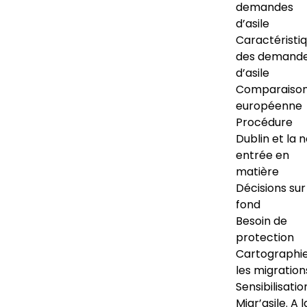
demandes
d’asile
Caractéristi
des demand
d’asile
Comparaiso
européenne
Procédure
Dublin et la 
entrée en
matière
Décisions sur
fond
Besoin de
protection
Cartographi
les migration
Sensibilisatio
Migr’asile. A l