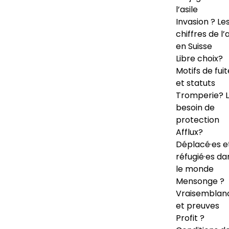
l’asile
Invasion ? Le
chiffres de l’a
en Suisse
Libre choix?
Motifs de fuit
et statuts
Tromperie? 
besoin de
protection
Afflux?
Déplacé·es e
réfugié·es da
le monde
Mensonge ?
Vraisemblan
et preuves
Profit ?