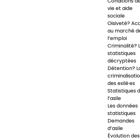
Conditions d
vie et aide
sociale
Oisiveté? Ac
au marché d
l’emploi
Criminalité? 
statistiques
décryptées
Détention? L
criminalisati
des exilé·es
Statistiques 
l’asile
Les données
statistiques
Demandes
d’asile
Évolution des