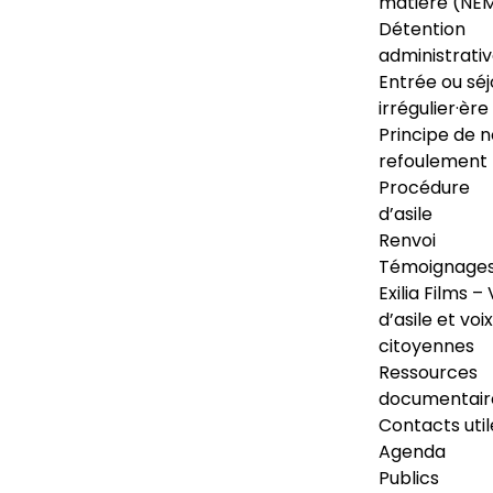
matière (NE
Détention
administrati
Entrée ou séj
irrégulier·ère
Principe de 
refoulement
Procédure
d’asile
Renvoi
Témoignage
Exilia Films – 
d’asile et voix
citoyennes
Ressources
documentair
Contacts util
Agenda
Publics