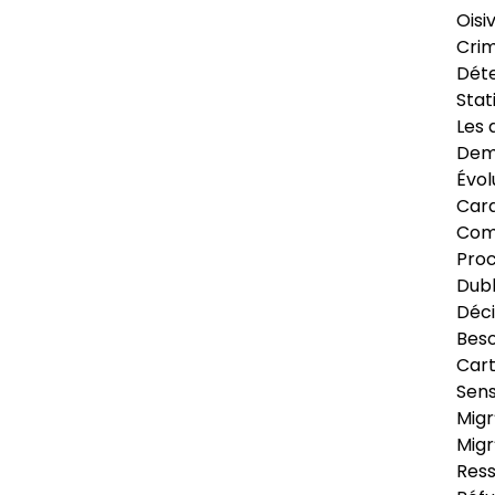
Oisi
Crim
Déte
Stat
Les 
Dema
Évol
Cara
Com
Pro
Dubl
Déci
Beso
Cart
Sens
Migr
Migr
Ress