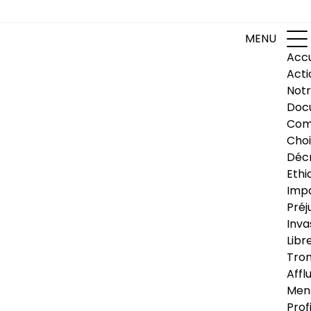
MENU
Accu
Acti
Notr
Doc
Com
Choi
Déc
Ethi
Impa
Préj
Inva
Libr
Trom
Affl
Men
Prof