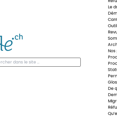
Réfu
Le d
Dém
Can
Outi
Revu
Som
Arch
Nos 
Proc
Proc
Stat
Perm
Glos
De q
Dema
Migr
Réfu
Qu’e