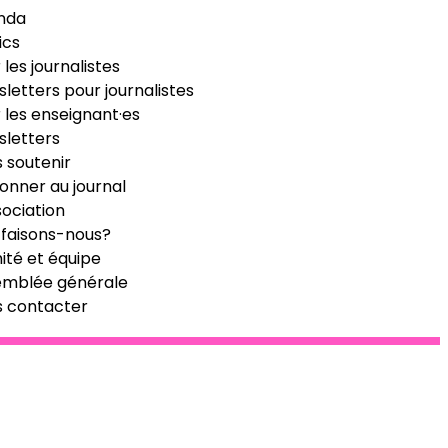
nda
ics
 les journalistes
letters pour journalistes
 les enseignant·es
letters
 soutenir
onner au journal
sociation
faisons-nous?
té et équipe
emblée générale
s contacter