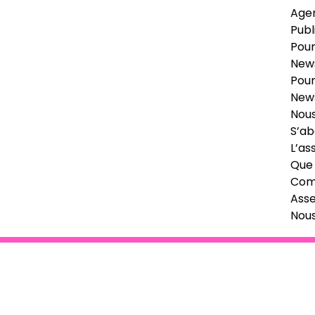
Age
Publ
Pour
News
Pour
News
Nous
S’ab
L’as
Que 
Comi
Ass
Nou