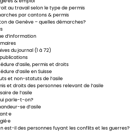
gié·es & emploi
roit au travail selon le type de permis
arches par cantons & permis
ton de Genève – quelles démarches?
ls
e d’information
maires
ives du journal (1 à 72)
publications
édure d’asile, permis et droits
édure d’asile en Suisse
uts et non-statuts de l’asile
is et droits des personnes relevant de l’asile
saire de l’asile
ui parle-t-on?
ndeur-se d’asile
ant·e
gié·e
n est-il des personnes fuyant les conflits et les guerres?