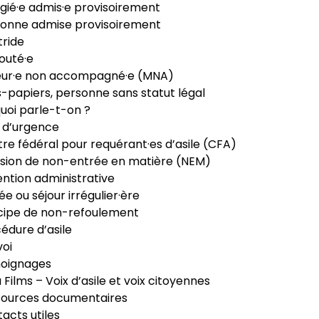
gié·e admis·e provisoirement
onne admise provisoirement
ride
outé·e
eur·e non accompagné·e (MNA)
-papiers, personne sans statut légal
uoi parle-t-on ?
 d’urgence
re fédéral pour requérant·es d’asile (CFA)
sion de non-entrée en matière (NEM)
ntion administrative
ée ou séjour irrégulier·ère
cipe de non-refoulement
édure d’asile
oi
oignages
ia Films – Voix d’asile et voix citoyennes
sources documentaires
acts utiles