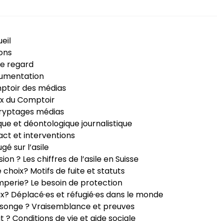
eil
ons
e regard
umentation
ptoir des médias
x du Comptoir
ryptages médias
que et déontologique journalistique
ct et interventions
ugé sur l’asile
sion ? Les chiffres de l’asile en Suisse
e choix? Motifs de fuite et statuts
perie? Le besoin de protection
ux? Déplacé·es et réfugié·es dans le monde
songe ? Vraisemblance et preuves
it ? Conditions de vie et aide sociale