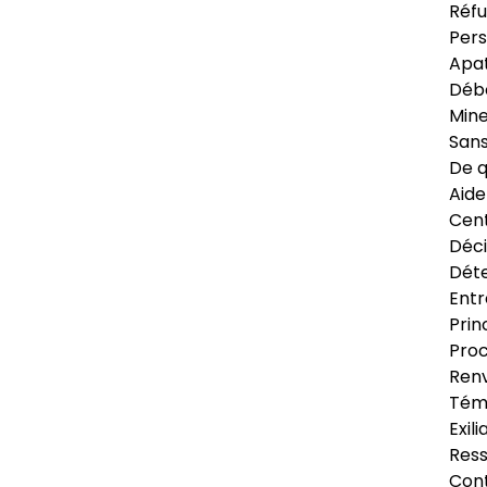
Réfu
Pers
Apat
Déb
Min
Sans
De q
Aide
Cent
Déci
Déte
Entr
Prin
Proc
Renv
Tém
Exil
Res
Cont