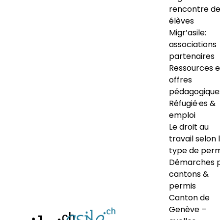
rencontre d
élèves
Migr’asile:
associations
partenaires
Ressources e
offres
pédagogique
Réfugié·es &
emploi
Le droit au
travail selon 
type de perm
Démarches 
cantons &
permis
Canton de
Genève –