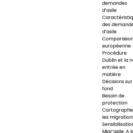
demandes
d’asile
Caractéristi
des demand
d’asile
Comparaiso
européenne
Procédure
Dublin et la 
entrée en
matière
Décisions sur
fond
Besoin de
protection
Cartographi
les migration
Sensibilisatio
Migr’asile. A l