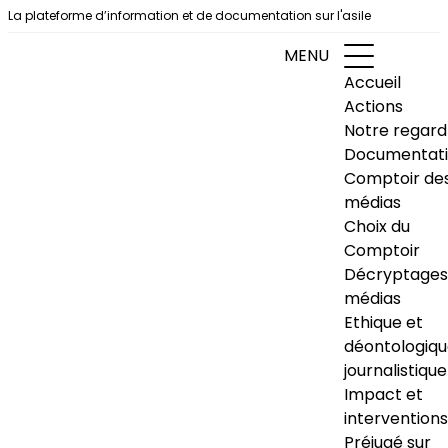
Aller au contenu
La plateforme d’information et de documentation sur l'asile
MENU
Accueil
Actions
Notre regard
Documentat
Comptoir de
médias
Choix du
Comptoir
Décryptages
médias
Ethique et
déontologiq
journalistique
Impact et
interventions
Préjugé sur