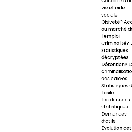
Conditions d
vie et aide
sociale
Oisiveté? Ac
au marché d
l’emploi
Criminalité? 
statistiques
décryptées
Détention? L
criminalisati
des exilé·es
Statistiques 
l’asile
Les données
statistiques
Demandes
d’asile
Évolution des