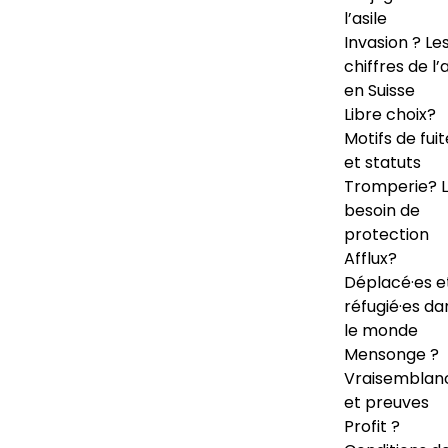
l’asile
Invasion ? Le
chiffres de l’a
en Suisse
Libre choix?
Motifs de fuit
et statuts
Tromperie? 
besoin de
protection
Afflux?
Déplacé·es e
réfugié·es da
le monde
Mensonge ?
Vraisemblan
et preuves
Profit ?