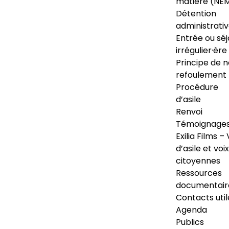
matière (NE
Détention
administrati
Entrée ou séj
irrégulier·ère
Principe de 
refoulement
Procédure
d’asile
Renvoi
Témoignage
Exilia Films – 
d’asile et voix
citoyennes
Ressources
documentair
Contacts util
Agenda
Publics