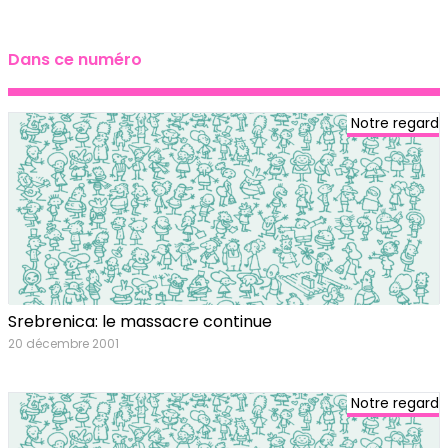
Dans ce numéro
Notre regard
Srebrenica: le massacre continue
20 décembre 2001
Notre regard