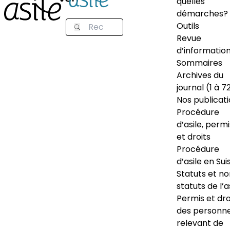
quelles
démarches?
Outils
Revue
d’informatio
Sommaires
Archives du
journal (1 à 7
Nos publicat
Procédure
d’asile, permi
et droits
Procédure
d’asile en Sui
Statuts et n
statuts de l’a
Permis et dro
des personn
relevant de