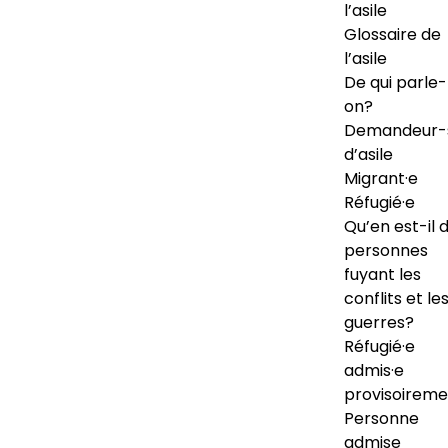
l’asile
Glossaire de
l’asile
De qui parle-
on?
Demandeur-
d’asile
Migrant·e
Réfugié·e
Qu’en est-il 
personnes
fuyant les
conflits et le
guerres?
Réfugié·e
admis·e
provisoireme
Personne
admise