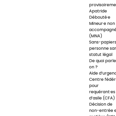
provisoireme
Apatride
Débouté·e
Mineur·e non
accompagné
(MNA)
Sans-papiers
personne sa
statut légal
De quoi parl
on ?
Aide d’urgen
Centre fédér
pour
requérant·es
d’asile (CFA)
Décision de
non-entrée 