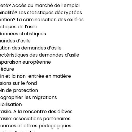
veté? Accès au marché de l’emploi
inalité? Les statistiques décryptées
ntion? La criminalisation des exilé·es
istiques de l’asile
données statistiques
ndes d’asile
ution des demandes d’asile
ctéristiques des demandes d’asile
paraison européenne
cédure
in et la non-entrée en matière
sions sur le fond
in de protection
ographier les migrations
ibilisation
’asile. A la rencontre des élèves
’asile: associations partenaires
ources et offres pédagogiques