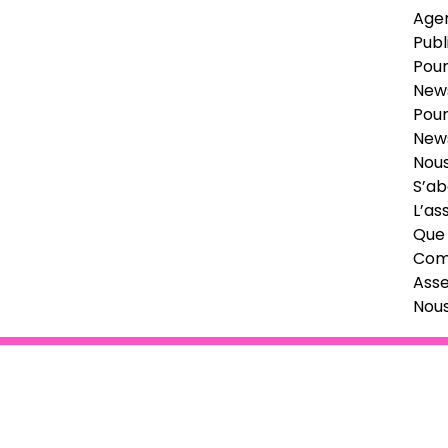
Age
Publ
Pour
News
Pour
News
Nous
S’ab
L’as
Que 
Comi
Ass
Nou