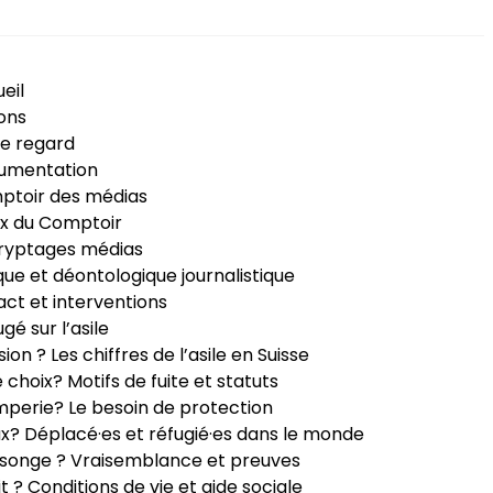
eil
ons
e regard
umentation
ptoir des médias
x du Comptoir
ryptages médias
que et déontologique journalistique
ct et interventions
ugé sur l’asile
sion ? Les chiffres de l’asile en Suisse
e choix? Motifs de fuite et statuts
perie? Le besoin de protection
ux? Déplacé·es et réfugié·es dans le monde
songe ? Vraisemblance et preuves
it ? Conditions de vie et aide sociale