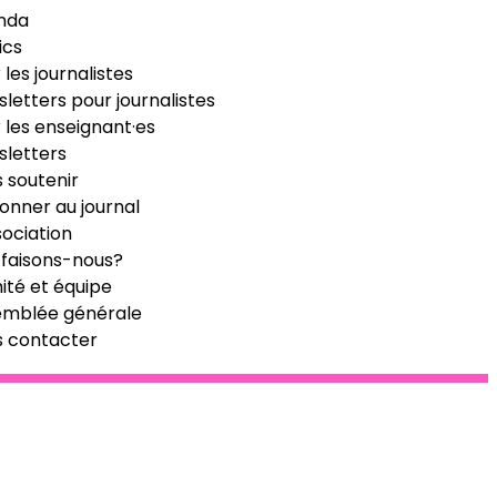
nda
ics
 les journalistes
letters pour journalistes
 les enseignant·es
letters
 soutenir
onner au journal
sociation
faisons-nous?
té et équipe
emblée générale
s contacter