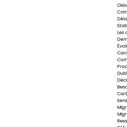
Oisi
Crim
Déte
Stat
Les 
Dema
Évol
Cara
Com
Pro
Dubl
Déci
Beso
Cart
Sens
Migr
Migr
Ress