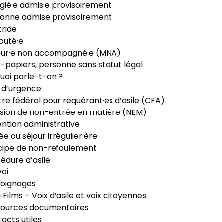
gié·e admis·e provisoirement
onne admise provisoirement
ride
outé·e
eur·e non accompagné·e (MNA)
-papiers, personne sans statut légal
uoi parle-t-on ?
 d’urgence
re fédéral pour requérant·es d’asile (CFA)
sion de non-entrée en matière (NEM)
ntion administrative
ée ou séjour irrégulier·ère
cipe de non-refoulement
édure d’asile
oi
oignages
ia Films – Voix d’asile et voix citoyennes
sources documentaires
acts utiles