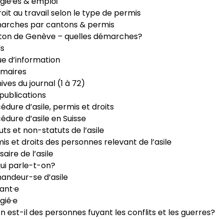
gié·es & emploi
roit au travail selon le type de permis
arches par cantons & permis
ton de Genève – quelles démarches?
ls
e d’information
maires
ives du journal (1 à 72)
publications
édure d’asile, permis et droits
édure d’asile en Suisse
uts et non-statuts de l’asile
is et droits des personnes relevant de l’asile
saire de l’asile
ui parle-t-on?
ndeur-se d’asile
ant·e
gié·e
n est-il des personnes fuyant les conflits et les guerres?