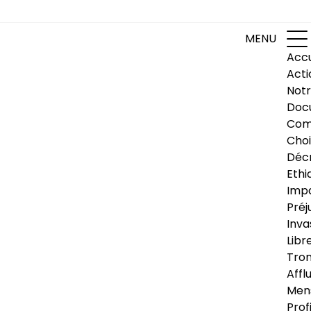
MENU
Accu
Acti
Notr
Doc
Com
Choi
Déc
Ethi
Impa
Préj
Inva
Libr
Trom
Affl
Men
Prof