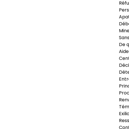
Réfu
Pers
Apat
Déb
Min
Sans
De q
Aide
Cent
Déci
Déte
Entr
Prin
Proc
Renv
Tém
Exil
Res
Cont