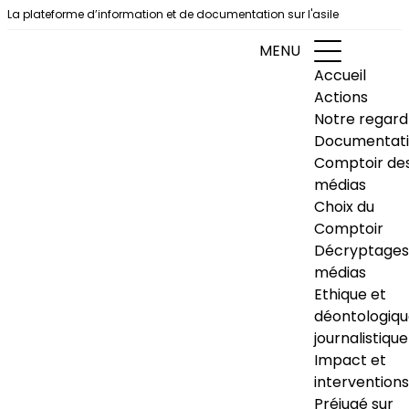
Aller au contenu
La plateforme d’information et de documentation sur l'asile
MENU
Accueil
Actions
Notre regard
Documentat
Comptoir de
médias
Choix du
Comptoir
Décryptages
médias
Ethique et
déontologiq
journalistique
Impact et
interventions
Préjugé sur