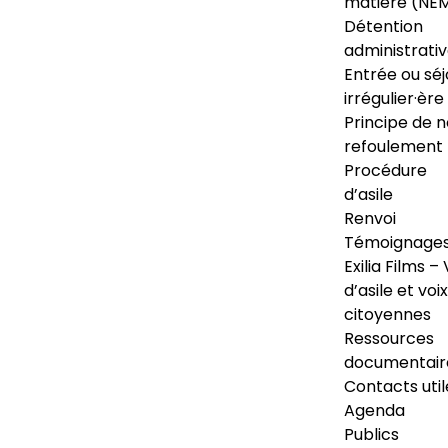
matière (NE
Détention
administrati
Entrée ou séj
irrégulier·ère
Principe de 
refoulement
Procédure
d’asile
Renvoi
Témoignage
Exilia Films – 
d’asile et voix
citoyennes
Ressources
documentair
Contacts util
Agenda
Publics