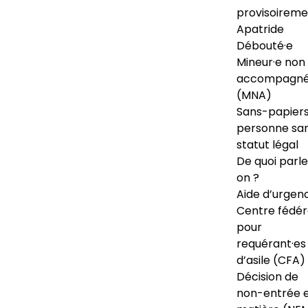
provisoireme
Apatride
Débouté·e
Mineur·e non
accompagné
(MNA)
Sans-papiers
personne sa
statut légal
De quoi parl
on ?
Aide d’urgen
Centre fédér
pour
requérant·es
d’asile (CFA)
Décision de
non-entrée 