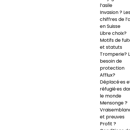
l’asile
Invasion ? Le
chiffres de l’a
en Suisse
Libre choix?
Motifs de fuit
et statuts
Tromperie? 
besoin de
protection
Afflux?
Déplacé·es e
réfugié·es da
le monde
Mensonge ?
Vraisemblan
et preuves
Profit ?