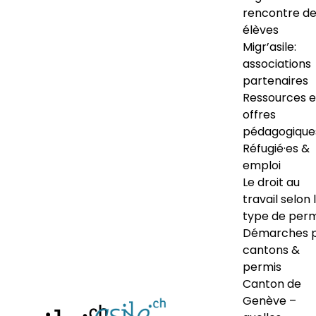
rencontre d
élèves
Migr’asile:
associations
partenaires
Ressources e
offres
pédagogique
Réfugié·es &
emploi
Le droit au
travail selon 
type de perm
Démarches 
cantons &
permis
Canton de
Genève –