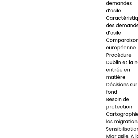
demandes
d’asile
Caractéristi
des demand
d’asile
Comparaiso
européenne
Procédure
Dublin et la 
entrée en
matière
Décisions sur
fond
Besoin de
protection
Cartographi
les migration
Sensibilisatio
Migr’asile. A l