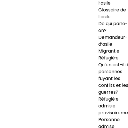
l’asile
Glossaire de
l’asile
De qui parle-
on?
Demandeur-
d’asile
Migrant·e
Réfugié·e
Qu’en est-il 
personnes
fuyant les
conflits et le
guerres?
Réfugié·e
admis·e
provisoireme
Personne
admise