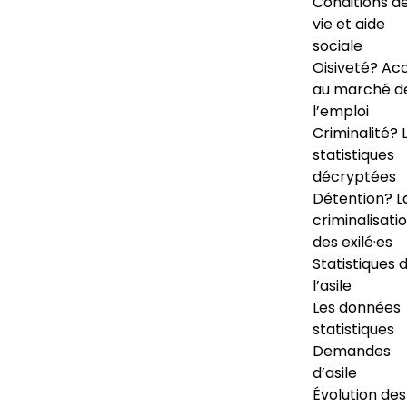
Conditions d
vie et aide
sociale
Oisiveté? Ac
au marché d
l’emploi
Criminalité? 
statistiques
décryptées
Détention? L
criminalisati
des exilé·es
Statistiques 
l’asile
Les données
statistiques
Demandes
d’asile
Évolution des