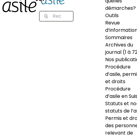
quelles
démarches?
Outils
Revue
d’informatio
Sommaires
Archives du
journal (1 à 7
Nos publicat
Procédure
d’asile, permi
et droits
Procédure
d’asile en Sui
Statuts et n
statuts de l’a
Permis et dro
des personn
relevant de