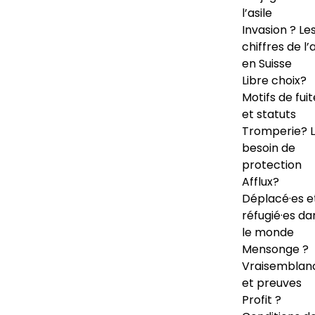
l’asile
Invasion ? Le
chiffres de l’a
en Suisse
Libre choix?
Motifs de fuit
et statuts
Tromperie? 
besoin de
protection
Afflux?
Déplacé·es e
réfugié·es da
le monde
Mensonge ?
Vraisemblan
et preuves
Profit ?