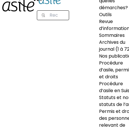
quelles
démarches?
Outils
Revue
d’informatio
Sommaires
Archives du
journal (1 à 7
Nos publicat
Procédure
d’asile, permi
et droits
Procédure
d’asile en Sui
Statuts et n
statuts de l’a
Permis et dro
des personn
relevant de