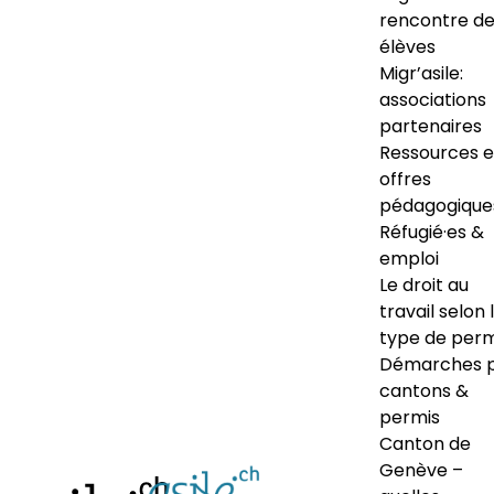
rencontre d
élèves
Migr’asile:
associations
partenaires
Ressources e
offres
pédagogique
Réfugié·es &
emploi
Le droit au
travail selon 
type de perm
Démarches 
cantons &
permis
Canton de
Genève –