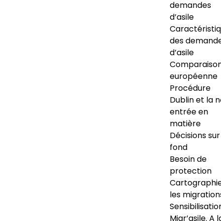
demandes
d’asile
Caractéristi
des demand
d’asile
Comparaiso
européenne
Procédure
Dublin et la 
entrée en
matière
Décisions sur
fond
Besoin de
protection
Cartographi
les migration
Sensibilisatio
Migr’asile. A l