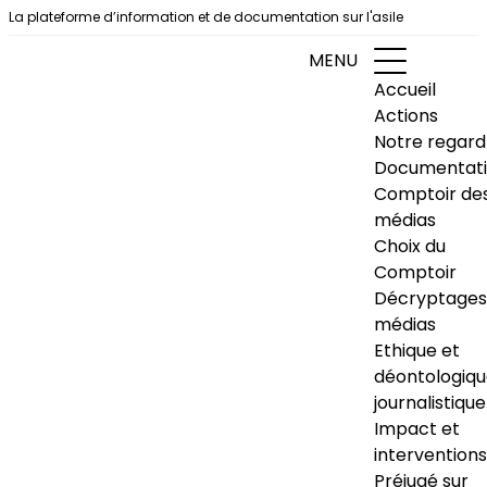
Aller au contenu
La plateforme d’information et de documentation sur l'asile
MENU
Accueil
Actions
Notre regard
Documentat
Comptoir de
médias
Choix du
Comptoir
Décryptages
médias
Ethique et
déontologiq
journalistique
Impact et
interventions
Préjugé sur