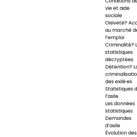
Conditions d
vie et aide
sociale
Oisiveté? Ac
au marché d
l’emploi
Criminalité? 
statistiques
décryptées
Détention? L
criminalisati
des exilé·es
Statistiques 
l’asile
Les données
statistiques
Demandes
d’asile
Évolution des