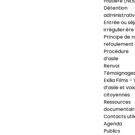
matière (NE
Détention
administrati
Entrée ou séj
irrégulier·ère
Principe de 
refoulement
Procédure
d’asile
Renvoi
Témoignage
Exilia Films – 
d’asile et voix
citoyennes
Ressources
documentair
Contacts util
Agenda
Publics