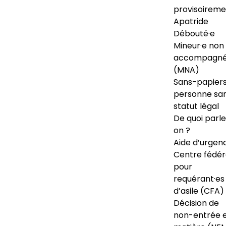
provisoireme
Apatride
Débouté·e
Mineur·e non
accompagné
(MNA)
Sans-papiers
personne sa
statut légal
De quoi parl
on ?
Aide d’urgen
Centre fédér
pour
requérant·es
d’asile (CFA)
Décision de
non-entrée 