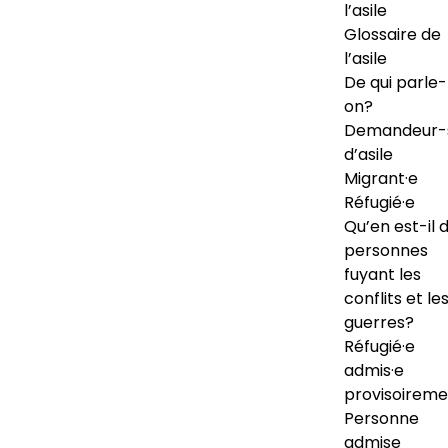
l’asile
Glossaire de
l’asile
De qui parle-
on?
Demandeur-
d’asile
Migrant·e
Réfugié·e
Qu’en est-il 
personnes
fuyant les
conflits et le
guerres?
Réfugié·e
admis·e
provisoireme
Personne
admise