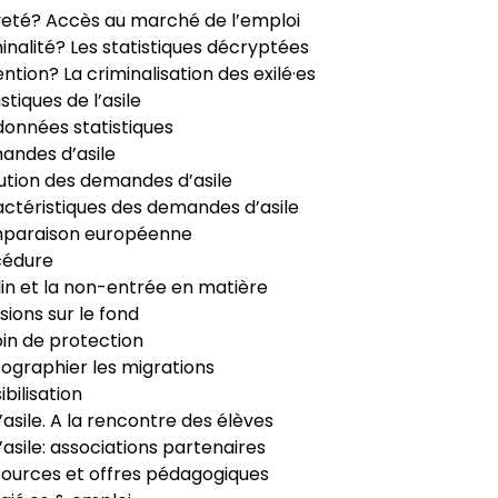
veté? Accès au marché de l’emploi
inalité? Les statistiques décryptées
ntion? La criminalisation des exilé·es
istiques de l’asile
données statistiques
ndes d’asile
ution des demandes d’asile
ctéristiques des demandes d’asile
paraison européenne
cédure
in et la non-entrée en matière
sions sur le fond
in de protection
ographier les migrations
ibilisation
’asile. A la rencontre des élèves
’asile: associations partenaires
ources et offres pédagogiques