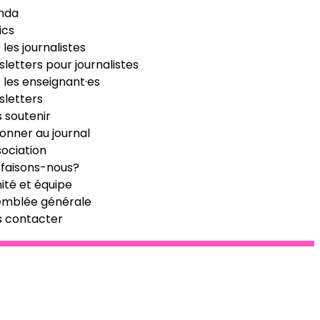
nda
ics
 les journalistes
letters pour journalistes
 les enseignant·es
letters
 soutenir
onner au journal
sociation
faisons-nous?
té et équipe
emblée générale
s contacter