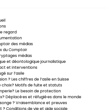
eil
ons
e regard
umentation
ptoir des médias
x du Comptoir
ryptages médias
que et déontologique journalistique
ct et interventions
ugé sur l’asile
sion ? Les chiffres de l’asile en Suisse
e choix? Motifs de fuite et statuts
perie? Le besoin de protection
ux? Déplacé·es et réfugié·es dans le monde
songe ? Vraisemblance et preuves
it ? Conditions de vie et aide sociale