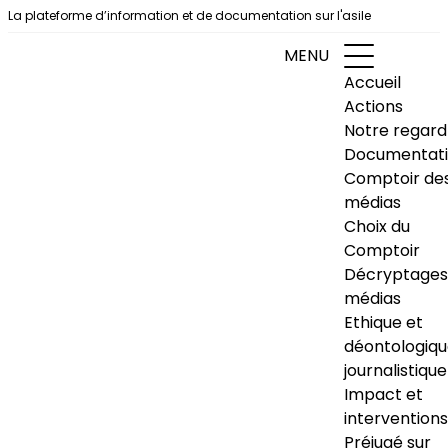
Aller au contenu
La plateforme d’information et de documentation sur l'asile
MENU
Accueil
Actions
Notre regard
Documentat
Comptoir de
médias
Choix du
Comptoir
Décryptages
médias
Ethique et
déontologiq
journalistique
Impact et
interventions
Préjugé sur