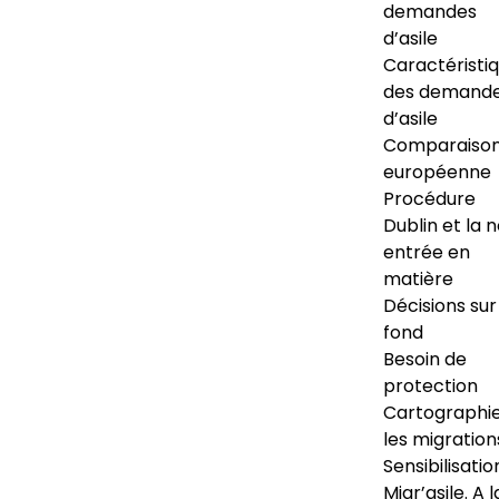
demandes
d’asile
Caractéristi
des demand
d’asile
Comparaiso
européenne
Procédure
Dublin et la 
entrée en
matière
Décisions sur
fond
Besoin de
protection
Cartographi
les migration
Sensibilisatio
Migr’asile. A l