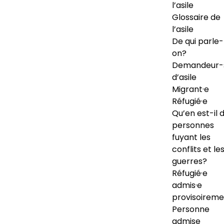
l’asile
Glossaire de
l’asile
De qui parle-
on?
Demandeur-
d’asile
Migrant·e
Réfugié·e
Qu’en est-il 
personnes
fuyant les
conflits et le
guerres?
Réfugié·e
admis·e
provisoireme
Personne
admise