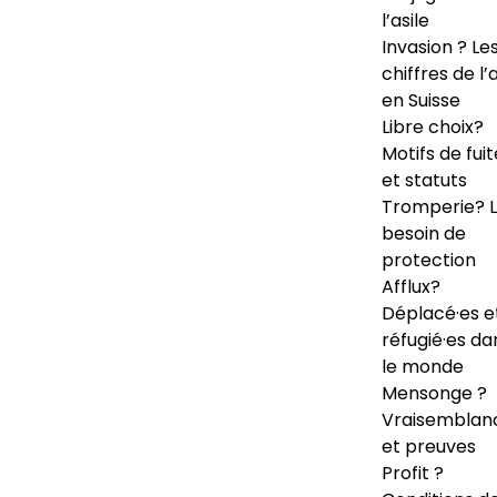
l’asile
Invasion ? Le
chiffres de l’a
en Suisse
Libre choix?
Motifs de fuit
et statuts
Tromperie? 
besoin de
protection
Afflux?
Déplacé·es e
réfugié·es da
le monde
Mensonge ?
Vraisemblan
et preuves
Profit ?