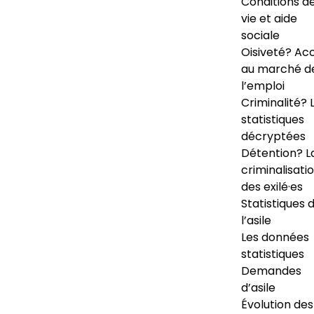
Conditions d
vie et aide
sociale
Oisiveté? Ac
au marché d
l’emploi
Criminalité? 
statistiques
décryptées
Détention? L
criminalisati
des exilé·es
Statistiques 
l’asile
Les données
statistiques
Demandes
d’asile
Évolution des