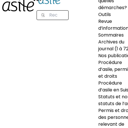
quelles
démarches?
Outils
Revue
d’informatio
Sommaires
Archives du
journal (1 à 7
Nos publicat
Procédure
d’asile, permi
et droits
Procédure
d’asile en Sui
Statuts et n
statuts de l’a
Permis et dro
des personn
relevant de