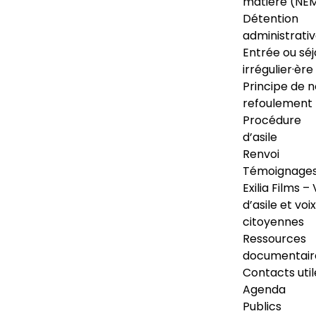
matière (NE
Détention
administrati
Entrée ou séj
irrégulier·ère
Principe de 
refoulement
Procédure
d’asile
Renvoi
Témoignage
Exilia Films – 
d’asile et voix
citoyennes
Ressources
documentair
Contacts util
Agenda
Publics