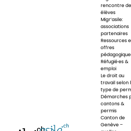
rencontre d
élèves
Migr’asile:
associations
partenaires
Ressources e
offres
pédagogique
Réfugié·es &
emploi
Le droit au
travail selon 
type de perm
Démarches 
cantons &
permis
Canton de
Genève –