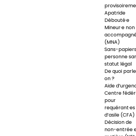
provisoireme
Apatride
Débouté·e
Mineur·e non
accompagné
(MNA)
Sans-papiers
personne sa
statut légal
De quoi parl
on ?
Aide d’urgen
Centre fédér
pour
requérant·es
d’asile (CFA)
Décision de
non-entrée 