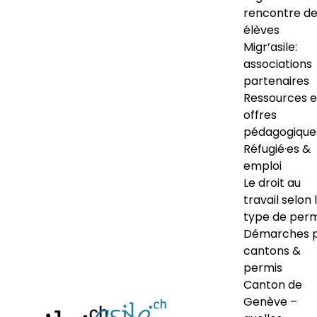
rencontre d
élèves
Migr’asile:
associations
partenaires
Ressources e
offres
pédagogique
Réfugié·es &
emploi
Le droit au
travail selon 
type de perm
Démarches 
cantons &
permis
Canton de
Genève –