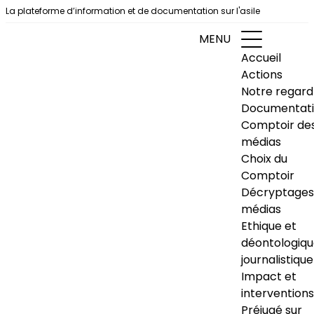
Aller au contenu
La plateforme d’information et de documentation sur l'asile
MENU
Accueil
Actions
Notre regard
Documentat
Comptoir de
médias
Choix du
Comptoir
Décryptages
médias
Ethique et
déontologiq
journalistique
Impact et
interventions
Préjugé sur