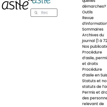
quelles
démarches?
Outils
Revue
d’informatio
Sommaires
Archives du
journal (1 à 7
Nos publicat
Procédure
d’asile, permi
et droits
Procédure
d’asile en Sui
Statuts et n
statuts de l’a
Permis et dro
des personn
relevant de