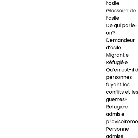
l’asile
Glossaire de
l’asile
De qui parle-
on?
Demandeur-
d’asile
Migrant·e
Réfugié·e
Qu’en est-il 
personnes
fuyant les
conflits et le
guerres?
Réfugié·e
admis·e
provisoireme
Personne
admise