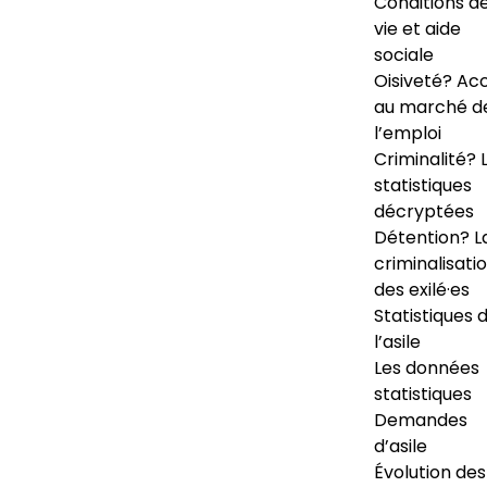
Conditions d
vie et aide
sociale
Oisiveté? Ac
au marché d
l’emploi
Criminalité? 
statistiques
décryptées
Détention? L
criminalisati
des exilé·es
Statistiques 
l’asile
Les données
statistiques
Demandes
d’asile
Évolution des