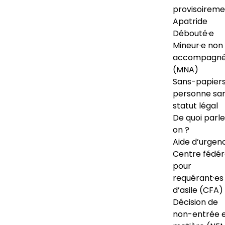
provisoireme
Apatride
Débouté·e
Mineur·e non
accompagné
(MNA)
Sans-papiers
personne sa
statut légal
De quoi parl
on ?
Aide d’urgen
Centre fédér
pour
requérant·es
d’asile (CFA)
Décision de
non-entrée 