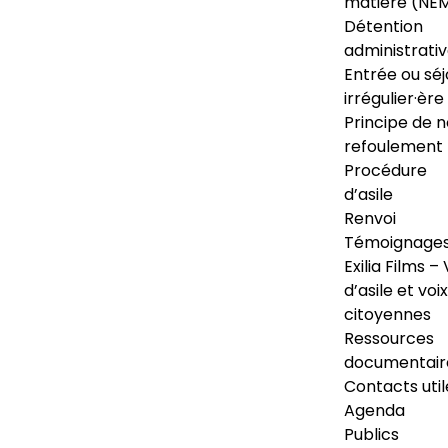
matière (NE
Détention
administrati
Entrée ou séj
irrégulier·ère
Principe de 
refoulement
Procédure
d’asile
Renvoi
Témoignage
Exilia Films – 
d’asile et voix
citoyennes
Ressources
documentair
Contacts util
Agenda
Publics