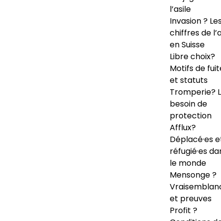
l’asile
Invasion ? Le
chiffres de l’a
en Suisse
Libre choix?
Motifs de fuit
et statuts
Tromperie? 
besoin de
protection
Afflux?
Déplacé·es e
réfugié·es da
le monde
Mensonge ?
Vraisemblan
et preuves
Profit ?