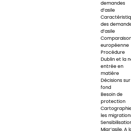
demandes
d’asile
Caractéristi
des demand
d’asile
Comparaiso
européenne
Procédure
Dublin et la 
entrée en
matière
Décisions sur
fond
Besoin de
protection
Cartographi
les migration
Sensibilisatio
Migr’asile. A l