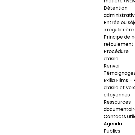
matière (NE
Détention
administrati
Entrée ou séj
irrégulier·ère
Principe de 
refoulement
Procédure
d’asile
Renvoi
Témoignage
Exilia Films – 
d’asile et voix
citoyennes
Ressources
documentair
Contacts util
Agenda
Publics