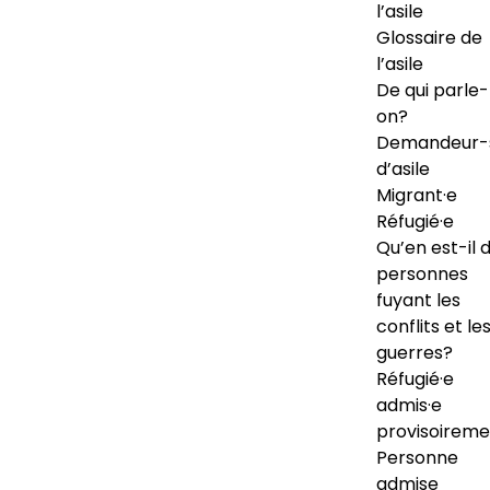
l’asile
Glossaire de
l’asile
De qui parle-
on?
Demandeur-
d’asile
Migrant·e
Réfugié·e
Qu’en est-il 
personnes
fuyant les
conflits et le
guerres?
Réfugié·e
admis·e
provisoireme
Personne
admise