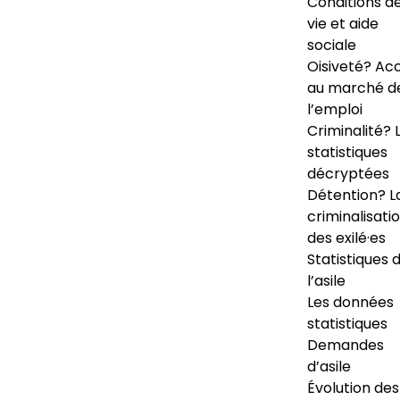
Conditions d
vie et aide
sociale
Oisiveté? Ac
au marché d
l’emploi
Criminalité? 
statistiques
décryptées
Détention? L
criminalisati
des exilé·es
Statistiques 
l’asile
Les données
statistiques
Demandes
d’asile
Évolution des