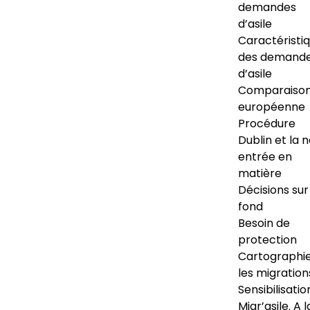
demandes
d’asile
Caractéristi
des demand
d’asile
Comparaiso
européenne
Procédure
Dublin et la 
entrée en
matière
Décisions sur
fond
Besoin de
protection
Cartographi
les migration
Sensibilisatio
Migr’asile. A l