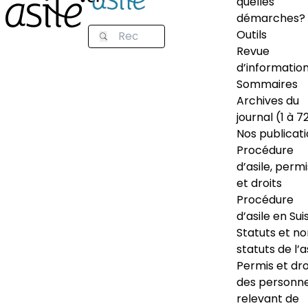
quelles
démarches?
Outils
Revue
d’informatio
Sommaires
Archives du
journal (1 à 7
Nos publicat
Procédure
d’asile, permi
et droits
Procédure
d’asile en Sui
Statuts et n
statuts de l’a
Permis et dro
des personn
relevant de