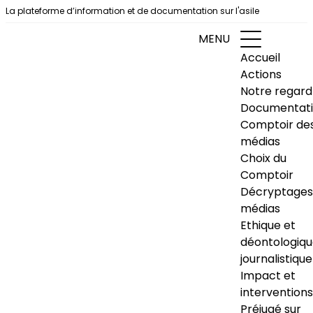
Aller au contenu
La plateforme d’information et de documentation sur l'asile
MENU
Accueil
Actions
Notre regard
Documentat
Comptoir de
médias
Choix du
Comptoir
Décryptages
médias
Ethique et
déontologiq
journalistique
Impact et
interventions
Préjugé sur