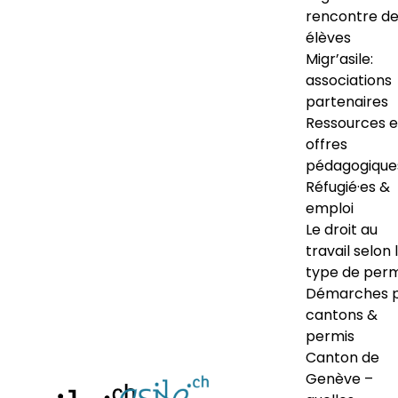
rencontre d
élèves
Migr’asile:
associations
partenaires
Ressources e
offres
pédagogique
Réfugié·es &
emploi
Le droit au
travail selon 
type de perm
Démarches 
cantons &
permis
Canton de
Genève –