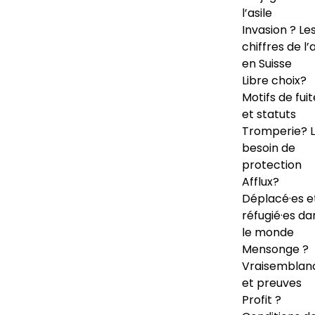
l’asile
Invasion ? Le
chiffres de l’a
en Suisse
Libre choix?
Motifs de fuit
et statuts
Tromperie? 
besoin de
protection
Afflux?
Déplacé·es e
réfugié·es da
le monde
Mensonge ?
Vraisemblan
et preuves
Profit ?