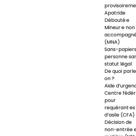
provisoireme
Apatride
Débouté·e
Mineur·e non
accompagné
(MNA)
Sans-papiers
personne sa
statut légal
De quoi parl
on ?
Aide d’urgen
Centre fédér
pour
requérant·es
d’asile (CFA)
Décision de
non-entrée 