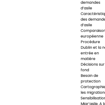
demandes
d’asile
Caractéristi
des demand
d’asile
Comparaiso
européenne
Procédure
Dublin et la 
entrée en
matière
Décisions sur
fond
Besoin de
protection
Cartographi
les migration
Sensibilisatio
Migr’asile. A l