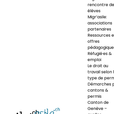
rencontre d
élèves
Migr’asile:
associations
partenaires
Ressources e
offres
pédagogique
Réfugié·es &
emploi
Le droit au
travail selon 
type de perm
Démarches 
cantons &
permis
Canton de
Genève –