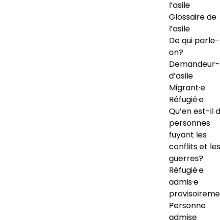
l’asile
Glossaire de
l’asile
De qui parle-
on?
Demandeur-
d’asile
Migrant·e
Réfugié·e
Qu’en est-il 
personnes
fuyant les
conflits et le
guerres?
Réfugié·e
admis·e
provisoireme
Personne
admise