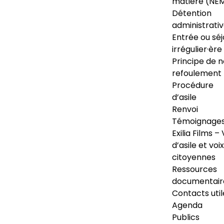
matière (NE
Détention
administrati
Entrée ou séj
irrégulier·ère
Principe de 
refoulement
Procédure
d’asile
Renvoi
Témoignage
Exilia Films – 
d’asile et voix
citoyennes
Ressources
documentair
Contacts util
Agenda
Publics