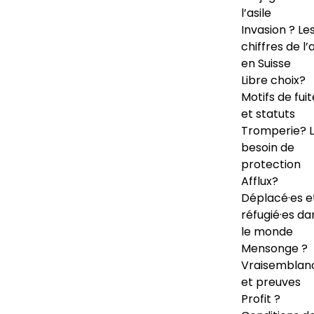
l’asile
Invasion ? Le
chiffres de l’a
en Suisse
Libre choix?
Motifs de fuit
et statuts
Tromperie? 
besoin de
protection
Afflux?
Déplacé·es e
réfugié·es da
le monde
Mensonge ?
Vraisemblan
et preuves
Profit ?