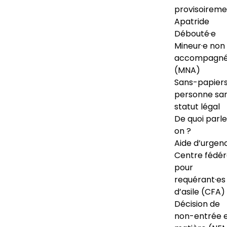
provisoireme
Apatride
Débouté·e
Mineur·e non
accompagné
(MNA)
Sans-papiers
personne sa
statut légal
De quoi parl
on ?
Aide d’urgen
Centre fédér
pour
requérant·es
d’asile (CFA)
Décision de
non-entrée 