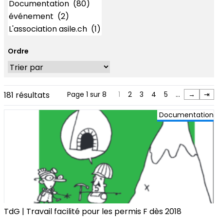
Ordre
181 résultats
Page 1 sur 8
1
2
3
4
5
…
→
⇥
Documentation
TdG | Travail facilité pour les permis F dès 2018