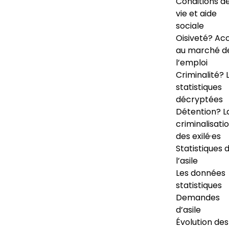
Conditions d
vie et aide
sociale
Oisiveté? Ac
au marché d
l’emploi
Criminalité? 
statistiques
décryptées
Détention? L
criminalisati
des exilé·es
Statistiques 
l’asile
Les données
statistiques
Demandes
d’asile
Évolution des