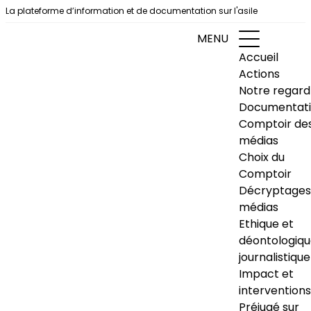
Aller au contenu
La plateforme d’information et de documentation sur l'asile
MENU
Accueil
Actions
Notre regard
Documentat
Comptoir de
médias
Choix du
Comptoir
Décryptages
médias
Ethique et
déontologiq
journalistique
Impact et
interventions
Préjugé sur