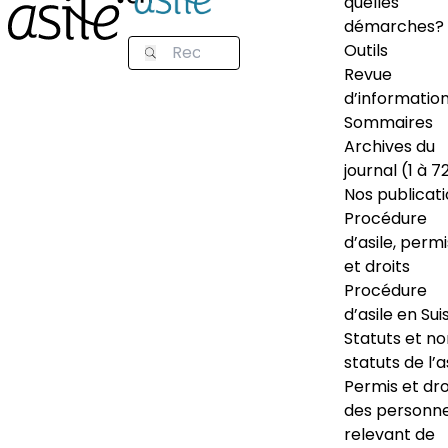
quelles
démarches?
Outils
Revue
d’informatio
Sommaires
Archives du
journal (1 à 7
Nos publicat
Procédure
d’asile, permi
et droits
Procédure
d’asile en Sui
Statuts et n
statuts de l’a
Permis et dro
des personn
relevant de