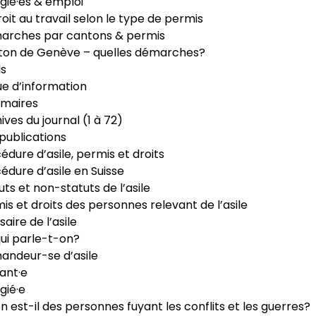
gié·es & emploi
roit au travail selon le type de permis
arches par cantons & permis
ton de Genève – quelles démarches?
ls
e d’information
maires
ives du journal (1 à 72)
publications
édure d’asile, permis et droits
édure d’asile en Suisse
uts et non-statuts de l’asile
is et droits des personnes relevant de l’asile
saire de l’asile
ui parle-t-on?
ndeur-se d’asile
ant·e
gié·e
n est-il des personnes fuyant les conflits et les guerres?