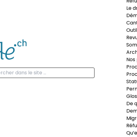
Réfu
Le d
Dém
Can
Outi
Revu
Som
Arch
Nos 
Proc
Proc
Stat
Perm
Glos
De q
Dema
Migr
Réfu
Qu’e