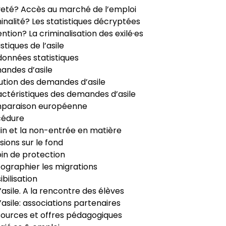
veté? Accès au marché de l’emploi
inalité? Les statistiques décryptées
ntion? La criminalisation des exilé·es
istiques de l’asile
données statistiques
ndes d’asile
ution des demandes d’asile
ctéristiques des demandes d’asile
paraison européenne
cédure
in et la non-entrée en matière
sions sur le fond
in de protection
ographier les migrations
ibilisation
’asile. A la rencontre des élèves
’asile: associations partenaires
ources et offres pédagogiques