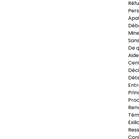
Réfu
Pers
Apat
Déb
Min
Sans
De q
Aide
Cent
Déci
Déte
Entr
Prin
Proc
Renv
Tém
Exil
Res
Cont