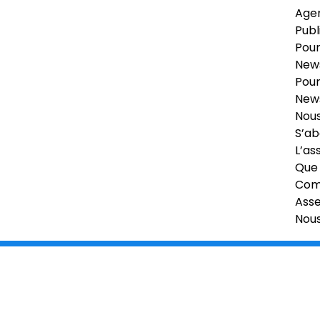
Age
Publ
Pour
News
Pour
News
Nous
S’ab
L’as
Que 
Comi
Ass
Nou