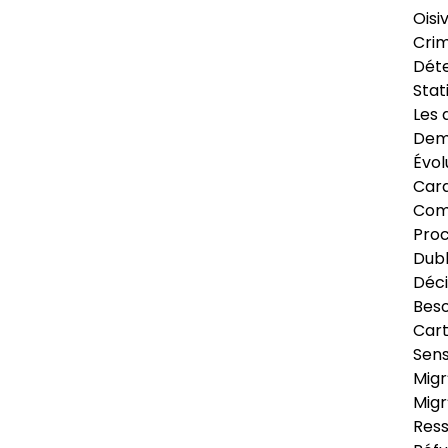
Oisi
Crim
Déte
Stat
Les 
Dema
Évol
Cara
Com
Pro
Dubl
Déci
Beso
Cart
Sens
Migr
Migr
Ress