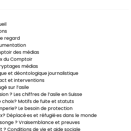
eil
ons
e regard
umentation
ptoir des médias
x du Comptoir
ryptages médias
que et déontologique journalistique
ct et interventions
ugé sur l’asile
sion ? Les chiffres de l’asile en Suisse
e choix? Motifs de fuite et statuts
perie? Le besoin de protection
ux? Déplacé·es et réfugié·es dans le monde
songe ? Vraisemblance et preuves
it ? Conditions de vie et aide sociale