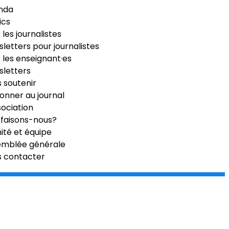
nda
ics
 les journalistes
letters pour journalistes
 les enseignant·es
letters
 soutenir
onner au journal
sociation
faisons-nous?
té et équipe
emblée générale
s contacter