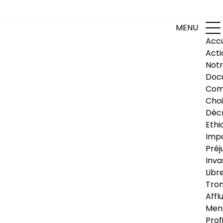
MENU
Accu
Acti
Notr
Doc
Com
Choi
Déc
Ethi
Impa
Préj
Inva
Libr
Trom
Affl
Men
Prof