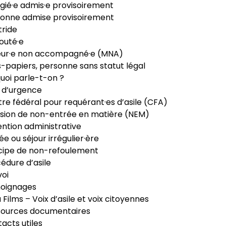
gié·e admis·e provisoirement
onne admise provisoirement
ride
outé·e
eur·e non accompagné·e (MNA)
-papiers, personne sans statut légal
uoi parle-t-on ?
 d’urgence
re fédéral pour requérant·es d’asile (CFA)
sion de non-entrée en matière (NEM)
ntion administrative
ée ou séjour irrégulier·ère
cipe de non-refoulement
édure d’asile
oi
oignages
ia Films – Voix d’asile et voix citoyennes
sources documentaires
acts utiles