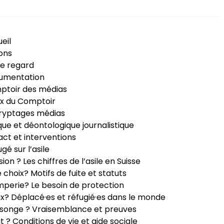
eil
ons
e regard
umentation
ptoir des médias
x du Comptoir
ryptages médias
que et déontologique journalistique
ct et interventions
ugé sur l’asile
sion ? Les chiffres de l’asile en Suisse
e choix? Motifs de fuite et statuts
perie? Le besoin de protection
ux? Déplacé·es et réfugié·es dans le monde
songe ? Vraisemblance et preuves
it ? Conditions de vie et aide sociale