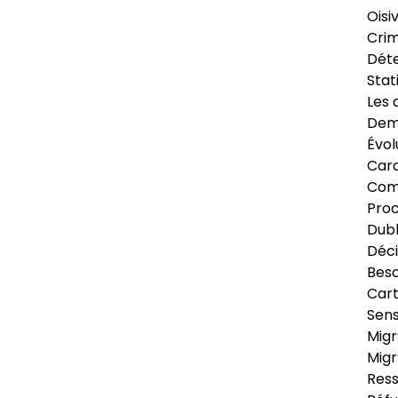
Oisi
Crim
Déte
Stat
Les 
Dema
Évol
Cara
Com
Pro
Dubl
Déci
Beso
Cart
Sens
Migr
Migr
Ress