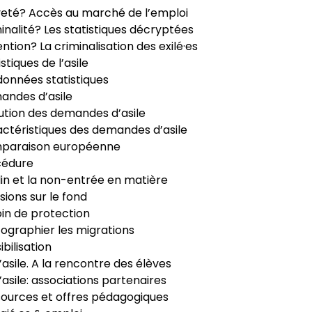
veté? Accès au marché de l’emploi
inalité? Les statistiques décryptées
ntion? La criminalisation des exilé·es
istiques de l’asile
données statistiques
ndes d’asile
ution des demandes d’asile
ctéristiques des demandes d’asile
paraison européenne
cédure
in et la non-entrée en matière
sions sur le fond
in de protection
ographier les migrations
ibilisation
’asile. A la rencontre des élèves
’asile: associations partenaires
ources et offres pédagogiques