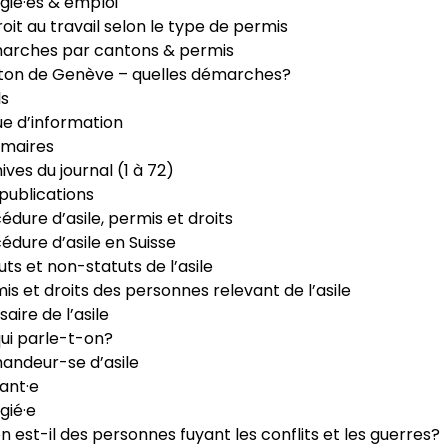
gié·es & emploi
roit au travail selon le type de permis
arches par cantons & permis
ton de Genève – quelles démarches?
ls
e d’information
maires
ives du journal (1 à 72)
publications
édure d’asile, permis et droits
édure d’asile en Suisse
uts et non-statuts de l’asile
is et droits des personnes relevant de l’asile
saire de l’asile
ui parle-t-on?
ndeur-se d’asile
ant·e
gié·e
n est-il des personnes fuyant les conflits et les guerres?