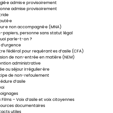
gié·e admis·e provisoirement
onne admise provisoirement
ride
outé·e
eur·e non accompagné·e (MNA)
-papiers, personne sans statut légal
uoi parle-t-on ?
 d’urgence
re fédéral pour requérant·es d’asile (CFA)
sion de non-entrée en matière (NEM)
ntion administrative
ée ou séjour irrégulier·ère
cipe de non-refoulement
édure d’asile
oi
oignages
ia Films – Voix d’asile et voix citoyennes
sources documentaires
acts utiles