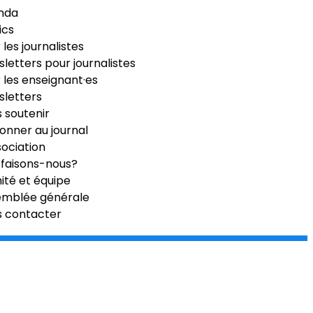
nda
ics
 les journalistes
letters pour journalistes
 les enseignant·es
letters
 soutenir
onner au journal
sociation
faisons-nous?
té et équipe
emblée générale
s contacter