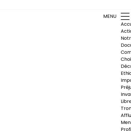
MENU
Accu
Acti
Notr
Doc
Com
Choi
Déc
Ethi
Impa
Préj
Inva
Libr
Trom
Affl
Men
Prof