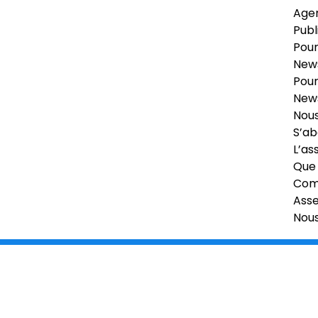
Age
Publ
Pour
News
Pour
News
Nous
S’ab
L’as
Que 
Comi
Ass
Nou