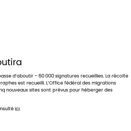
utira
sse d’aboutir – 60 000 signatures recueillies. La récolte
aphes est recueilli. L’Office fédéral des migrations
Cinq nouveaux sites sont prévus pour héberger des
onsulté
ici
.