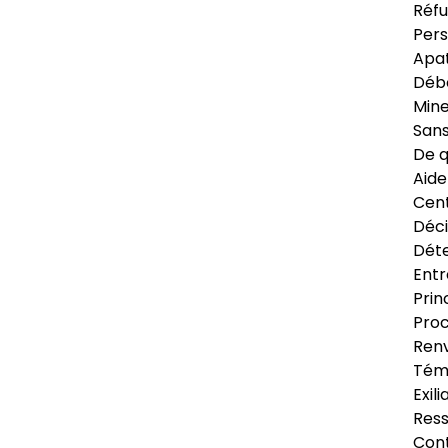
Réfu
Pers
Apat
Déb
Min
Sans
De q
Aide
Cent
Déci
Déte
Entr
Prin
Proc
Renv
Tém
Exil
Res
Cont