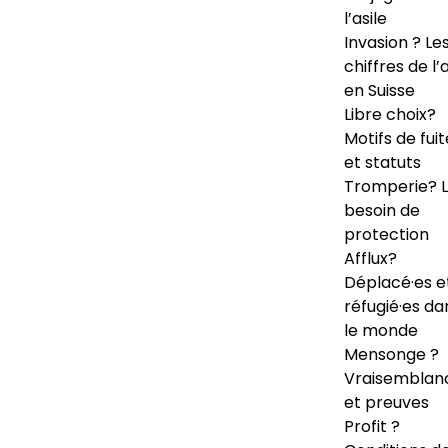
l’asile
Invasion ? Le
chiffres de l’a
en Suisse
Libre choix?
Motifs de fuit
et statuts
Tromperie? 
besoin de
protection
Afflux?
Déplacé·es e
réfugié·es da
le monde
Mensonge ?
Vraisemblan
et preuves
Profit ?