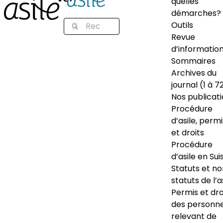
quelles
démarches?
Outils
Revue
d’informatio
Sommaires
Archives du
journal (1 à 7
Nos publicat
Procédure
d’asile, permi
et droits
Procédure
d’asile en Sui
Statuts et n
statuts de l’a
Permis et dro
des personn
relevant de