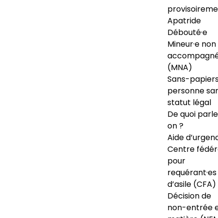
provisoireme
Apatride
Débouté·e
Mineur·e non
accompagné
(MNA)
Sans-papiers
personne sa
statut légal
De quoi parl
on ?
Aide d’urgen
Centre fédér
pour
requérant·es
d’asile (CFA)
Décision de
non-entrée 