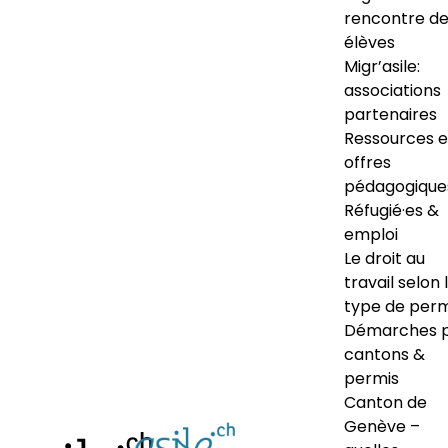
rencontre d
élèves
Migr’asile:
associations
partenaires
Ressources e
offres
pédagogique
Réfugié·es &
emploi
Le droit au
travail selon 
type de perm
Démarches 
cantons &
permis
Canton de
Genève –