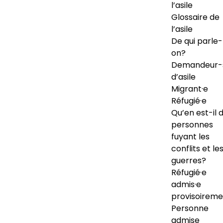
l’asile
Glossaire de
l’asile
De qui parle-
on?
Demandeur-
d’asile
Migrant·e
Réfugié·e
Qu’en est-il 
personnes
fuyant les
conflits et le
guerres?
Réfugié·e
admis·e
provisoireme
Personne
admise