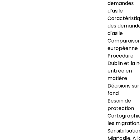
demandes
d’asile
Caractéristi
des demand
d’asile
Comparaiso
européenne
Procédure
Dublin et la 
entrée en
matière
Décisions sur
fond
Besoin de
protection
Cartographi
les migration
Sensibilisatio
Migr’asile. A l