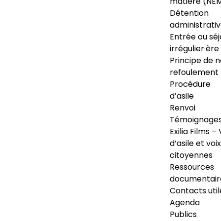
matière (NE
Détention
administrati
Entrée ou séj
irrégulier·ère
Principe de 
refoulement
Procédure
d’asile
Renvoi
Témoignage
Exilia Films – 
d’asile et voix
citoyennes
Ressources
documentair
Contacts util
Agenda
Publics