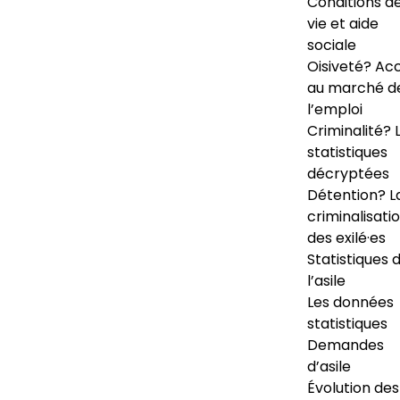
Conditions d
vie et aide
sociale
Oisiveté? Ac
au marché d
l’emploi
Criminalité? 
statistiques
décryptées
Détention? L
criminalisati
des exilé·es
Statistiques 
l’asile
Les données
statistiques
Demandes
d’asile
Évolution des