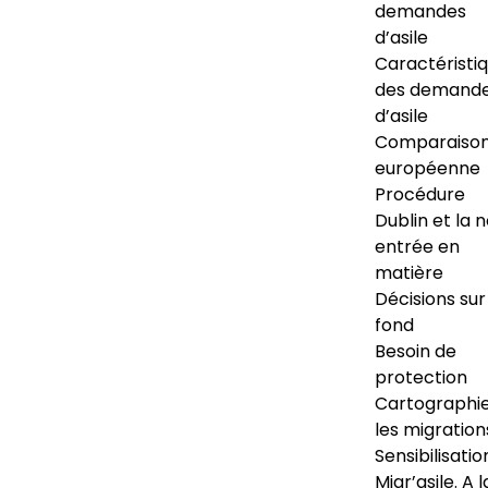
demandes
d’asile
Caractéristi
des demand
d’asile
Comparaiso
européenne
Procédure
Dublin et la 
entrée en
matière
Décisions sur
fond
Besoin de
protection
Cartographi
les migration
Sensibilisatio
Migr’asile. A l