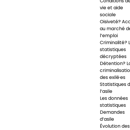
Conditions d
vie et aide
sociale
Oisiveté? Ac
au marché d
l’emploi
Criminalité? 
statistiques
décryptées
Détention? L
criminalisati
des exilé·es
Statistiques 
l’asile
Les données
statistiques
Demandes
d’asile
Évolution des