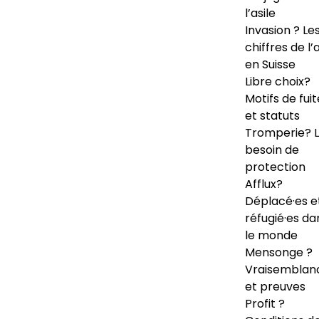
l’asile
Invasion ? Le
chiffres de l’a
en Suisse
Libre choix?
Motifs de fuit
et statuts
Tromperie? 
besoin de
protection
Afflux?
Déplacé·es e
réfugié·es da
le monde
Mensonge ?
Vraisemblan
et preuves
Profit ?