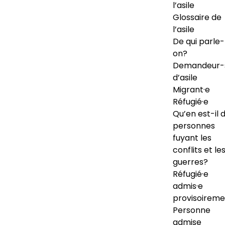
l’asile
Glossaire de
l’asile
De qui parle-
on?
Demandeur-
d’asile
Migrant·e
Réfugié·e
Qu’en est-il 
personnes
fuyant les
conflits et le
guerres?
Réfugié·e
admis·e
provisoireme
Personne
admise