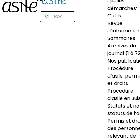
quelles
démarches?
Outils
Revue
d’informatio
Sommaires
Archives du
journal (1 à 7
Nos publicat
Procédure
d’asile, permi
et droits
Procédure
d’asile en Sui
Statuts et n
statuts de l’a
Permis et dro
des personn
relevant de