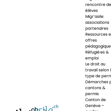
rencontre d
élèves
Migr’asile:
associations
partenaires
Ressources e
offres
pédagogique
Réfugié·es &
emploi
Le droit au
travail selon 
type de perm
Démarches 
cantons &
permis
Canton de
Genève –