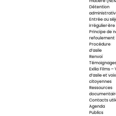
matière (NE
Détention
administrati
Entrée ou séj
irrégulier·ère
Principe de 
refoulement
Procédure
d’asile
Renvoi
Témoignage
Exilia Films – 
d’asile et voix
citoyennes
Ressources
documentair
Contacts util
Agenda
Publics