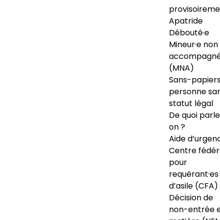
provisoireme
Apatride
Débouté·e
Mineur·e non
accompagné
(MNA)
Sans-papiers
personne sa
statut légal
De quoi parl
on ?
Aide d’urgen
Centre fédér
pour
requérant·es
d’asile (CFA)
Décision de
non-entrée 