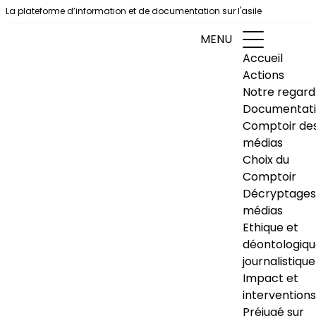
Aller au contenu
La plateforme d’information et de documentation sur l'asile
MENU
Accueil
Actions
Notre regard
Documentat
Comptoir de
médias
Choix du
Comptoir
Décryptages
médias
Ethique et
déontologiq
journalistique
Impact et
interventions
Préjugé sur