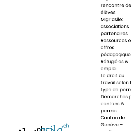
rencontre d
élèves
Migr’asile:
associations
partenaires
Ressources e
offres
pédagogique
Réfugié·es &
emploi
Le droit au
travail selon 
type de perm
Démarches 
cantons &
permis
Canton de
Genève –