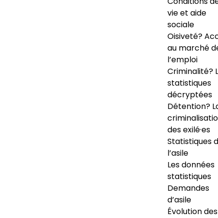
Conditions d
vie et aide
sociale
Oisiveté? Ac
au marché d
l’emploi
Criminalité? 
statistiques
décryptées
Détention? L
criminalisati
des exilé·es
Statistiques 
l’asile
Les données
statistiques
Demandes
d’asile
Évolution des