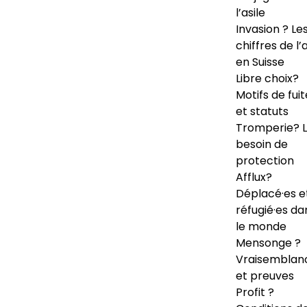
l’asile
Invasion ? Le
chiffres de l’a
en Suisse
Libre choix?
Motifs de fuit
et statuts
Tromperie? 
besoin de
protection
Afflux?
Déplacé·es e
réfugié·es da
le monde
Mensonge ?
Vraisemblan
et preuves
Profit ?