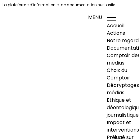
Aller au contenu
La plateforme d’information et de documentation sur l'asile
MENU
Accueil
Actions
Notre regard
Documentat
Comptoir de
médias
Choix du
Comptoir
Décryptages
médias
Ethique et
déontologiq
journalistique
Impact et
interventions
Préjugé sur