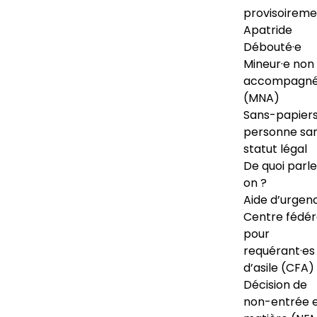
provisoireme
Apatride
Débouté·e
Mineur·e non
accompagné
(MNA)
Sans-papiers
personne sa
statut légal
De quoi parl
on ?
Aide d’urgen
Centre fédér
pour
requérant·es
d’asile (CFA)
Décision de
non-entrée 