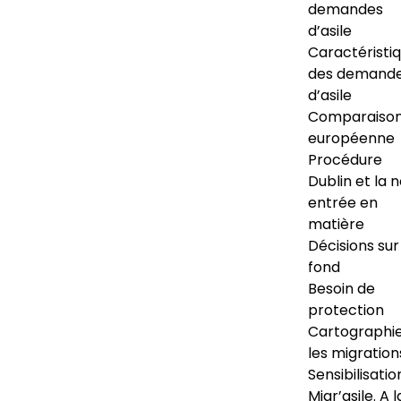
demandes
d’asile
Caractéristi
des demand
d’asile
Comparaiso
européenne
Procédure
Dublin et la 
entrée en
matière
Décisions sur
fond
Besoin de
protection
Cartographi
les migration
Sensibilisatio
Migr’asile. A l