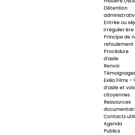
matière (NE
Détention
administrati
Entrée ou séj
irrégulier·ère
Principe de 
refoulement
Procédure
d’asile
Renvoi
Témoignage
Exilia Films – 
d’asile et voix
citoyennes
Ressources
documentair
Contacts util
Agenda
Publics