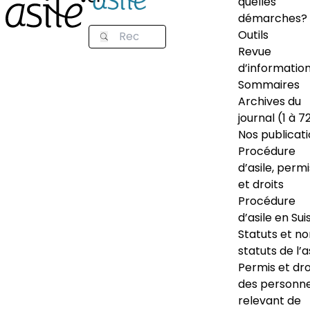
quelles
démarches?
Outils
Revue
d’informatio
Sommaires
Archives du
journal (1 à 7
Nos publicat
Procédure
d’asile, permi
et droits
Procédure
d’asile en Sui
Statuts et n
statuts de l’a
Permis et dro
des personn
relevant de