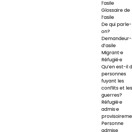
l’asile
Glossaire de
l’asile
De qui parle-
on?
Demandeur-
d’asile
Migrant·e
Réfugié·e
Qu’en est-il 
personnes
fuyant les
conflits et le
guerres?
Réfugié·e
admis·e
provisoireme
Personne
admise