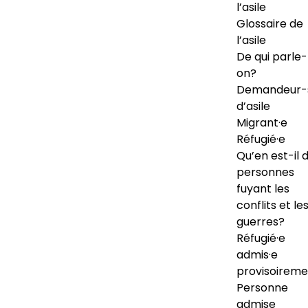
l’asile
Glossaire de
l’asile
De qui parle-
on?
Demandeur-
d’asile
Migrant·e
Réfugié·e
Qu’en est-il 
personnes
fuyant les
conflits et le
guerres?
Réfugié·e
admis·e
provisoireme
Personne
admise