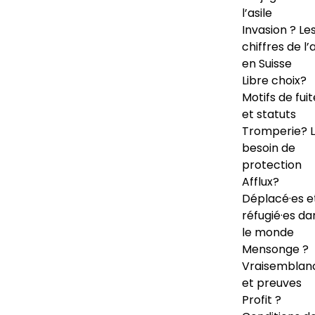
l’asile
Invasion ? Le
chiffres de l’a
en Suisse
Libre choix?
Motifs de fuit
et statuts
Tromperie? 
besoin de
protection
Afflux?
Déplacé·es e
réfugié·es da
le monde
Mensonge ?
Vraisemblan
et preuves
Profit ?