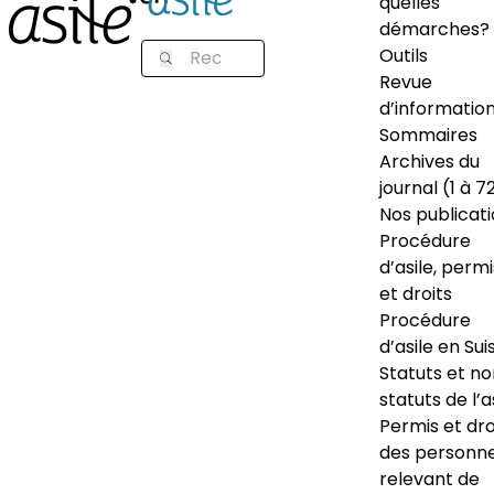
quelles
démarches?
Outils
Revue
d’informatio
Sommaires
Archives du
journal (1 à 7
Nos publicat
Procédure
d’asile, permi
et droits
Procédure
d’asile en Sui
Statuts et n
statuts de l’a
Permis et dro
des personn
relevant de