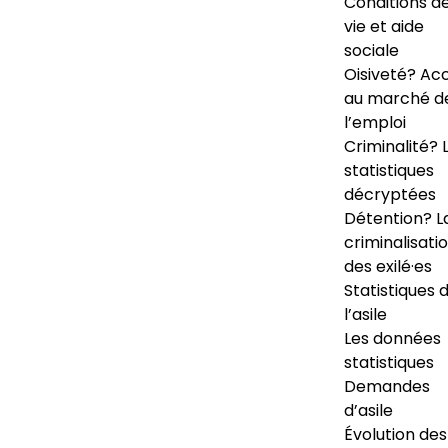
Conditions d
vie et aide
sociale
Oisiveté? Ac
au marché d
l’emploi
Criminalité? 
statistiques
décryptées
Détention? L
criminalisati
des exilé·es
Statistiques 
l’asile
Les données
statistiques
Demandes
d’asile
Évolution des