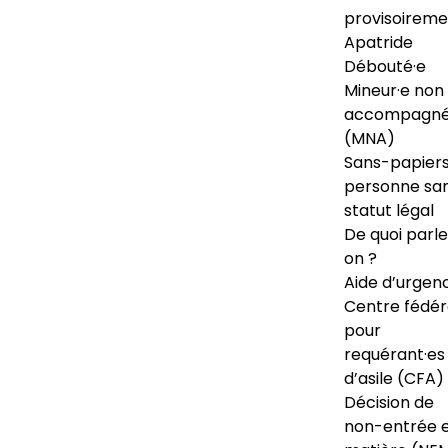
provisoireme
Apatride
Débouté·e
Mineur·e non
accompagné
(MNA)
Sans-papiers
personne sa
statut légal
De quoi parl
on ?
Aide d’urgen
Centre fédér
pour
requérant·es
d’asile (CFA)
Décision de
non-entrée 