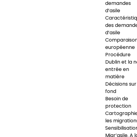
demandes
d’asile
Caractéristi
des demand
d’asile
Comparaiso
européenne
Procédure
Dublin et la 
entrée en
matière
Décisions sur
fond
Besoin de
protection
Cartographi
les migration
Sensibilisatio
Migr’asile. A l