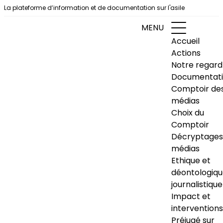
Aller au contenu
La plateforme d’information et de documentation sur l'asile
MENU
Accueil
Actions
Notre regard
Documentat
Comptoir de
médias
Choix du
Comptoir
Décryptages
médias
Ethique et
déontologiq
journalistique
Impact et
interventions
Préjugé sur