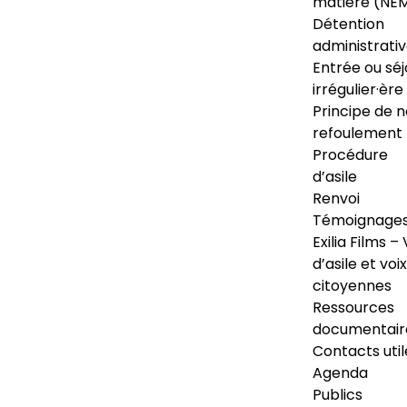
matière (NE
Détention
administrati
Entrée ou séj
irrégulier·ère
Principe de 
refoulement
Procédure
d’asile
Renvoi
Témoignage
Exilia Films – 
d’asile et voix
citoyennes
Ressources
documentair
Contacts util
Agenda
Publics