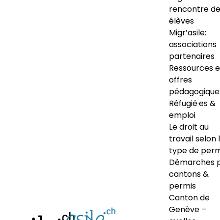
rencontre d
élèves
Migr’asile:
associations
partenaires
Ressources e
offres
pédagogique
Réfugié·es &
emploi
Le droit au
travail selon 
type de perm
Démarches 
cantons &
permis
Canton de
Genève –