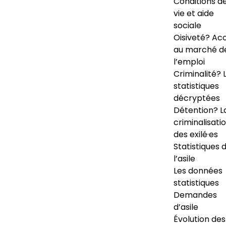
Conditions d
vie et aide
sociale
Oisiveté? Ac
au marché d
l’emploi
Criminalité? 
statistiques
décryptées
Détention? L
criminalisati
des exilé·es
Statistiques 
l’asile
Les données
statistiques
Demandes
d’asile
Évolution des