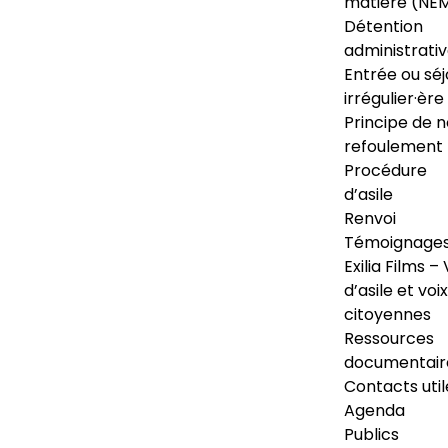
matière (NE
Détention
administrati
Entrée ou séj
irrégulier·ère
Principe de 
refoulement
Procédure
d’asile
Renvoi
Témoignage
Exilia Films – 
d’asile et voix
citoyennes
Ressources
documentair
Contacts util
Agenda
Publics