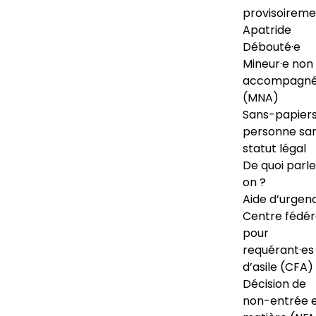
provisoireme
Apatride
Débouté·e
Mineur·e non
accompagné
(MNA)
Sans-papiers
personne sa
statut légal
De quoi parl
on ?
Aide d’urgen
Centre fédér
pour
requérant·es
d’asile (CFA)
Décision de
non-entrée 