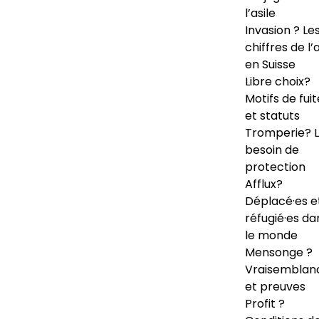
l’asile
Invasion ? Le
chiffres de l’a
en Suisse
Libre choix?
Motifs de fuit
et statuts
Tromperie? 
besoin de
protection
Afflux?
Déplacé·es e
réfugié·es da
le monde
Mensonge ?
Vraisemblan
et preuves
Profit ?