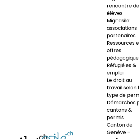
rencontre d
élèves
Migr’asile:
associations
partenaires
Ressources e
offres
pédagogique
Réfugié·es &
emploi
Le droit au
travail selon 
type de perm
Démarches 
cantons &
permis
Canton de
Genève –