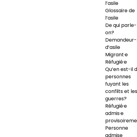
l’asile
Glossaire de
l’asile
De qui parle-
on?
Demandeur-
d’asile
Migrant·e
Réfugié·e
Qu’en est-il 
personnes
fuyant les
conflits et le
guerres?
Réfugié·e
admis·e
provisoireme
Personne
admise