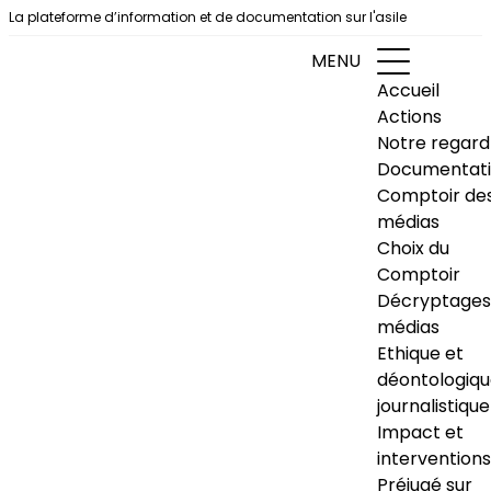
Aller au contenu
La plateforme d’information et de documentation sur l'asile
MENU
Accueil
Actions
Notre regard
Documentat
Comptoir de
médias
Choix du
Comptoir
Décryptages
médias
Ethique et
déontologiq
journalistique
Impact et
interventions
Préjugé sur