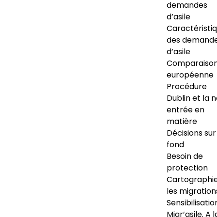
demandes
d’asile
Caractéristi
des demand
d’asile
Comparaiso
européenne
Procédure
Dublin et la 
entrée en
matière
Décisions sur
fond
Besoin de
protection
Cartographi
les migration
Sensibilisatio
Migr’asile. A l