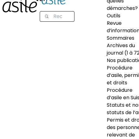
quelles
démarches?
Outils
Revue
d’informatio
Sommaires
Archives du
journal (1 à 7
Nos publicat
Procédure
d’asile, permi
et droits
Procédure
d’asile en Sui
Statuts et n
statuts de l’a
Permis et dro
des personn
relevant de