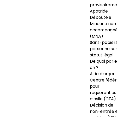
provisoireme
Apatride
Débouté·e
Mineur·e non
accompagné
(MNA)
Sans-papiers
personne sa
statut légal
De quoi parl
on ?
Aide d’urgen
Centre fédér
pour
requérant·es
d’asile (CFA)
Décision de
non-entrée 