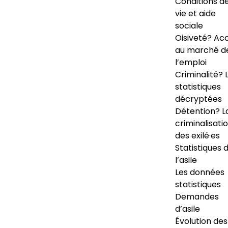
Conditions d
vie et aide
sociale
Oisiveté? Ac
au marché d
l’emploi
Criminalité? 
statistiques
décryptées
Détention? L
criminalisati
des exilé·es
Statistiques 
l’asile
Les données
statistiques
Demandes
d’asile
Évolution des