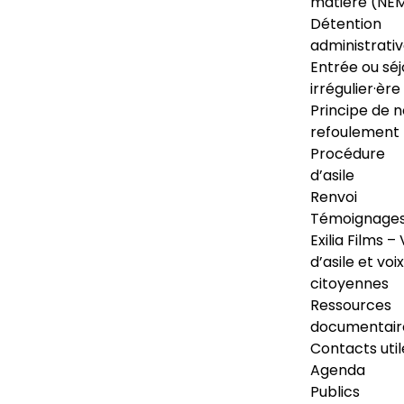
matière (NE
Détention
administrati
Entrée ou séj
irrégulier·ère
Principe de 
refoulement
Procédure
d’asile
Renvoi
Témoignage
Exilia Films – 
d’asile et voix
citoyennes
Ressources
documentair
Contacts util
Agenda
Publics