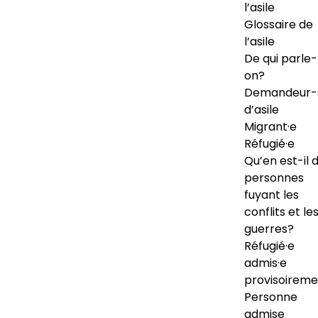
l’asile
Glossaire de
l’asile
De qui parle-
on?
Demandeur-
d’asile
Migrant·e
Réfugié·e
Qu’en est-il 
personnes
fuyant les
conflits et le
guerres?
Réfugié·e
admis·e
provisoireme
Personne
admise