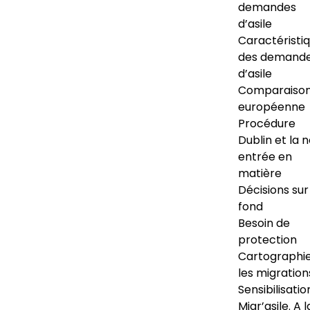
demandes
d’asile
Caractéristi
des demand
d’asile
Comparaiso
européenne
Procédure
Dublin et la 
entrée en
matière
Décisions sur
fond
Besoin de
protection
Cartographi
les migration
Sensibilisatio
Migr’asile. A l