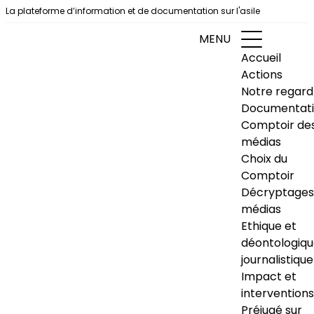
Aller au contenu
La plateforme d’information et de documentation sur l'asile
MENU
Accueil
Actions
Notre regard
Documentat
Comptoir de
médias
Choix du
Comptoir
Décryptages
médias
Ethique et
déontologiq
journalistique
Impact et
interventions
Préjugé sur