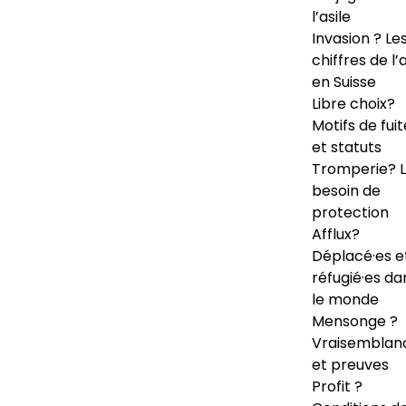
l’asile
Invasion ? Le
chiffres de l’a
en Suisse
Libre choix?
Motifs de fuit
et statuts
Tromperie? 
besoin de
protection
Afflux?
Déplacé·es e
réfugié·es da
le monde
Mensonge ?
Vraisemblan
et preuves
Profit ?