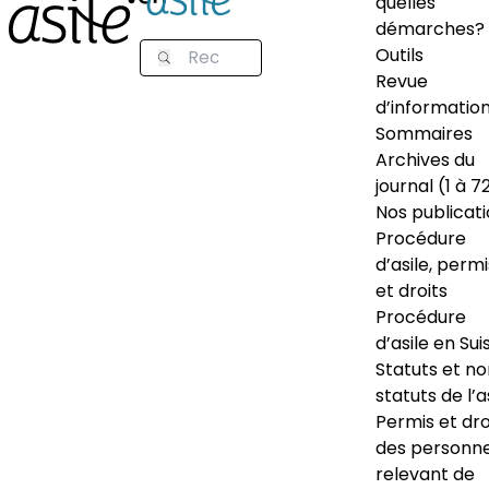
quelles
démarches?
Outils
Revue
d’informatio
Sommaires
Archives du
journal (1 à 7
Nos publicat
Procédure
d’asile, permi
et droits
Procédure
d’asile en Sui
Statuts et n
statuts de l’a
Permis et dro
des personn
relevant de