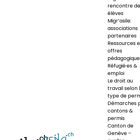
rencontre d
élèves
Migr’asile:
associations
partenaires
Ressources e
offres
pédagogique
Réfugié·es &
emploi
Le droit au
travail selon 
type de perm
Démarches 
cantons &
permis
Canton de
Genève –