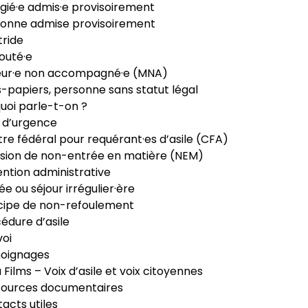
gié·e admis·e provisoirement
onne admise provisoirement
ride
outé·e
eur·e non accompagné·e (MNA)
-papiers, personne sans statut légal
uoi parle-t-on ?
 d’urgence
re fédéral pour requérant·es d’asile (CFA)
sion de non-entrée en matière (NEM)
ntion administrative
ée ou séjour irrégulier·ère
cipe de non-refoulement
édure d’asile
oi
oignages
ia Films – Voix d’asile et voix citoyennes
sources documentaires
acts utiles