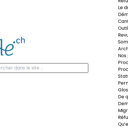
Réfu
Le d
Dém
Can
Outi
Revu
Som
Arch
Nos 
Proc
Proc
Stat
Perm
Glos
De q
Dema
Migr
Réfu
Qu’e