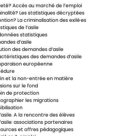
veté? Accès au marché de l’emploi
inalité? Les statistiques décryptées
ntion? La criminalisation des exilé·es
istiques de l’asile
données statistiques
ndes d’asile
ution des demandes d’asile
ctéristiques des demandes d’asile
paraison européenne
cédure
in et la non-entrée en matière
sions sur le fond
in de protection
ographier les migrations
ibilisation
’asile. A la rencontre des élèves
’asile: associations partenaires
ources et offres pédagogiques