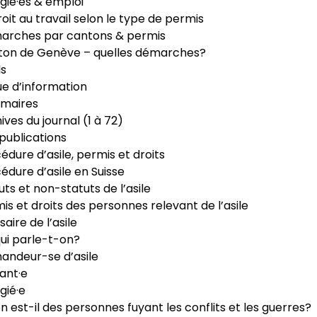
gié·es & emploi
roit au travail selon le type de permis
arches par cantons & permis
ton de Genève – quelles démarches?
ls
e d’information
maires
ives du journal (1 à 72)
publications
édure d’asile, permis et droits
édure d’asile en Suisse
uts et non-statuts de l’asile
is et droits des personnes relevant de l’asile
saire de l’asile
ui parle-t-on?
ndeur-se d’asile
ant·e
gié·e
n est-il des personnes fuyant les conflits et les guerres?