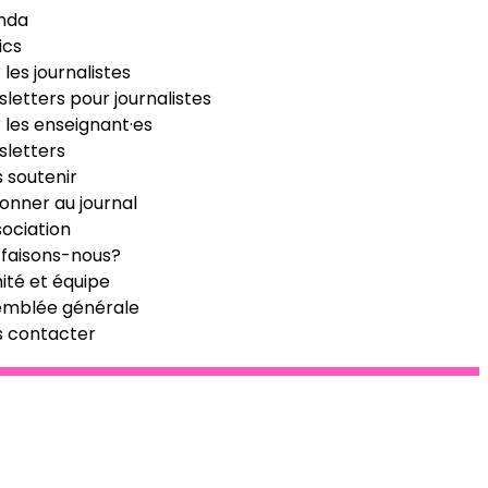
nda
ics
 les journalistes
letters pour journalistes
 les enseignant·es
letters
 soutenir
onner au journal
sociation
faisons-nous?
té et équipe
emblée générale
s contacter