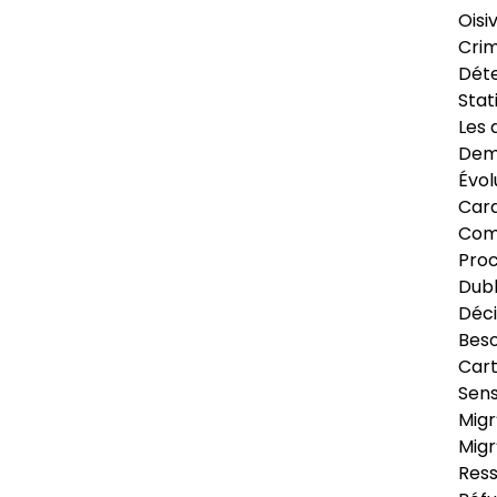
Oisi
Crim
Déte
Stat
Les 
Dema
Évol
Cara
Com
Pro
Dubl
Déci
Beso
Cart
Sens
Migr
Migr
Ress