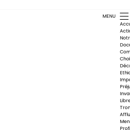
MENU
Accu
Acti
Notr
Doc
Com
Choi
Déc
Ethi
Impa
Préj
Inva
Libr
Trom
Affl
Men
Prof