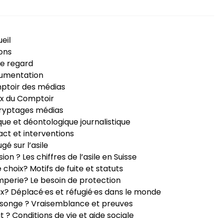
eil
ons
e regard
umentation
ptoir des médias
x du Comptoir
ryptages médias
que et déontologique journalistique
ct et interventions
ugé sur l’asile
sion ? Les chiffres de l’asile en Suisse
e choix? Motifs de fuite et statuts
perie? Le besoin de protection
ux? Déplacé·es et réfugié·es dans le monde
songe ? Vraisemblance et preuves
it ? Conditions de vie et aide sociale