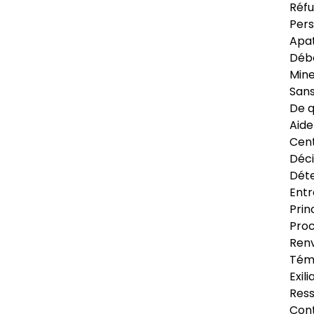
Réfu
Pers
Apat
Déb
Min
Sans
De q
Aide
Cent
Déci
Déte
Entr
Prin
Proc
Renv
Tém
Exil
Res
Cont