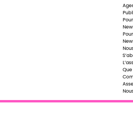
Age
Publ
Pour
News
Pour
News
Nous
S’ab
L’as
Que 
Comi
Ass
Nou