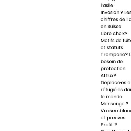
l’asile
Invasion ? Le
chiffres de l’a
en Suisse
Libre choix?
Motifs de fuit
et statuts
Tromperie? 
besoin de
protection
Afflux?
Déplacé·es e
réfugié·es da
le monde
Mensonge ?
Vraisemblan
et preuves
Profit ?