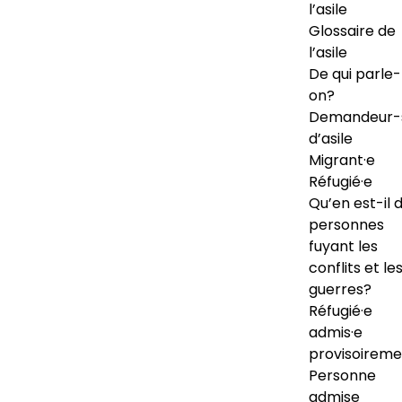
l’asile
Glossaire de
l’asile
De qui parle-
on?
Demandeur-
d’asile
Migrant·e
Réfugié·e
Qu’en est-il 
personnes
fuyant les
conflits et le
guerres?
Réfugié·e
admis·e
provisoireme
Personne
admise