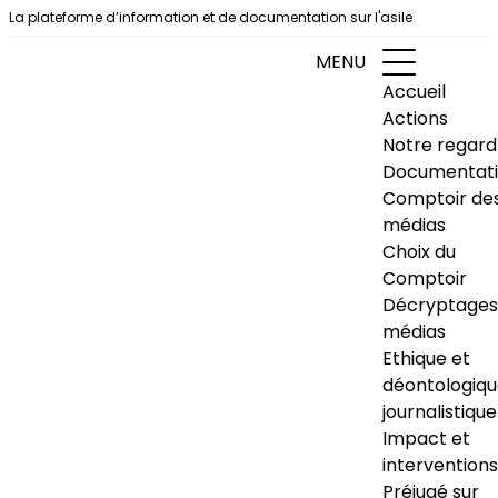
Aller au contenu
La plateforme d’information et de documentation sur l'asile
MENU
Accueil
Actions
Notre regard
Documentat
Comptoir de
médias
Choix du
Comptoir
Décryptages
médias
Ethique et
déontologiq
journalistique
Impact et
interventions
Préjugé sur