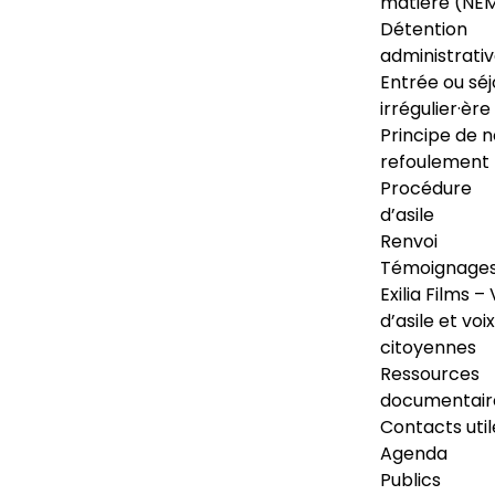
matière (NE
Détention
administrati
Entrée ou séj
irrégulier·ère
Principe de 
refoulement
Procédure
d’asile
Renvoi
Témoignage
Exilia Films – 
d’asile et voix
citoyennes
Ressources
documentair
Contacts util
Agenda
Publics