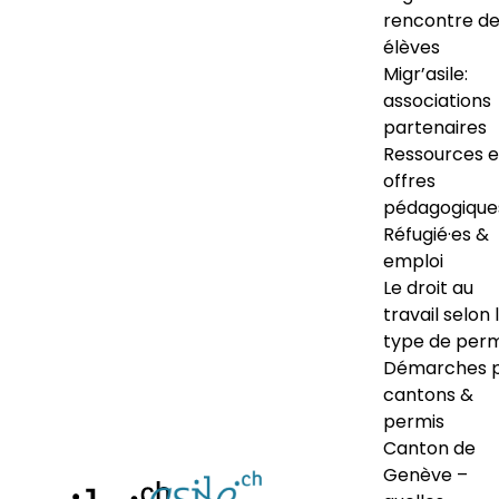
rencontre d
élèves
Migr’asile:
associations
partenaires
Ressources e
offres
pédagogique
Réfugié·es &
emploi
Le droit au
travail selon 
type de perm
Démarches 
cantons &
permis
Canton de
Genève –