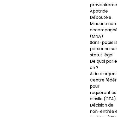
provisoireme
Apatride
Débouté·e
Mineur·e non
accompagné
(MNA)
Sans-papiers
personne sa
statut légal
De quoi parl
on ?
Aide d’urgen
Centre fédér
pour
requérant·es
d’asile (CFA)
Décision de
non-entrée 