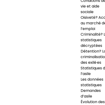
Conditions d
vie et aide
sociale
Oisiveté? Ac
au marché d
l’emploi
Criminalité? 
statistiques
décryptées
Détention? L
criminalisati
des exilé·es
Statistiques 
l’asile
Les données
statistiques
Demandes
d’asile
Évolution des