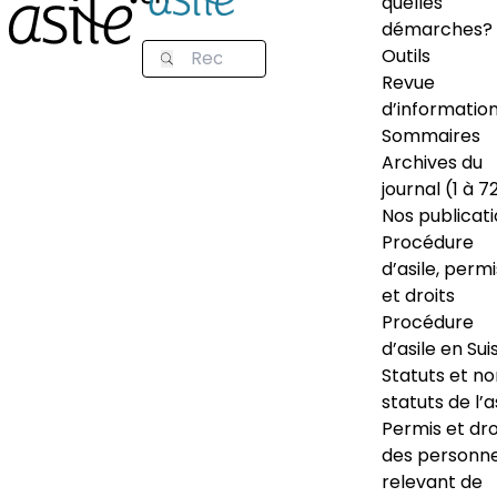
quelles
démarches?
Outils
Revue
d’informatio
Sommaires
Archives du
journal (1 à 7
Nos publicat
Procédure
d’asile, permi
et droits
Procédure
d’asile en Sui
Statuts et n
statuts de l’a
Permis et dro
des personn
relevant de