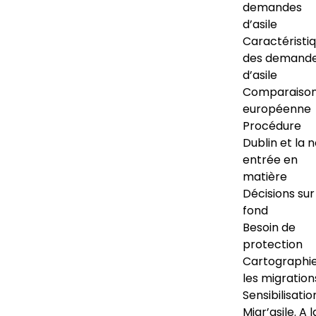
demandes
d’asile
Caractéristi
des demand
d’asile
Comparaiso
européenne
Procédure
Dublin et la 
entrée en
matière
Décisions sur
fond
Besoin de
protection
Cartographi
les migration
Sensibilisatio
Migr’asile. A l