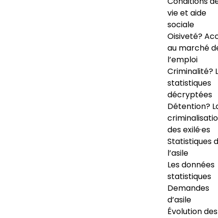
Conditions d
vie et aide
sociale
Oisiveté? Ac
au marché d
l’emploi
Criminalité? 
statistiques
décryptées
Détention? L
criminalisati
des exilé·es
Statistiques 
l’asile
Les données
statistiques
Demandes
d’asile
Évolution des