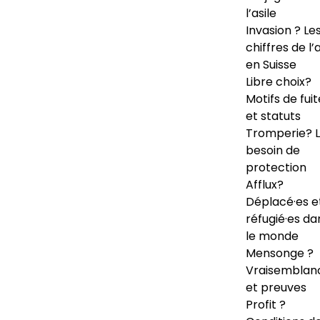
l’asile
Invasion ? Le
chiffres de l’a
en Suisse
Libre choix?
Motifs de fuit
et statuts
Tromperie? 
besoin de
protection
Afflux?
Déplacé·es e
réfugié·es da
le monde
Mensonge ?
Vraisemblan
et preuves
Profit ?