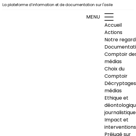
Aller au contenu
La plateforme d’information et de documentation sur l'asile
MENU
Accueil
Actions
Notre regard
Documentat
Comptoir de
médias
Choix du
Comptoir
Décryptages
médias
Ethique et
déontologiq
journalistique
Impact et
interventions
Préjugé sur