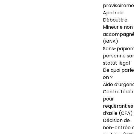
provisoireme
Apatride
Débouté·e
Mineur·e non
accompagné
(MNA)
Sans-papiers
personne sa
statut légal
De quoi parl
on ?
Aide d’urgen
Centre fédér
pour
requérant·es
d’asile (CFA)
Décision de
non-entrée 