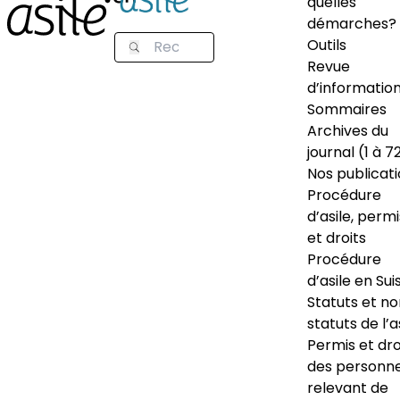
quelles
démarches?
Outils
Revue
d’informatio
Sommaires
Archives du
journal (1 à 7
Nos publicat
Procédure
d’asile, permi
et droits
Procédure
d’asile en Sui
Statuts et n
statuts de l’a
Permis et dro
des personn
relevant de