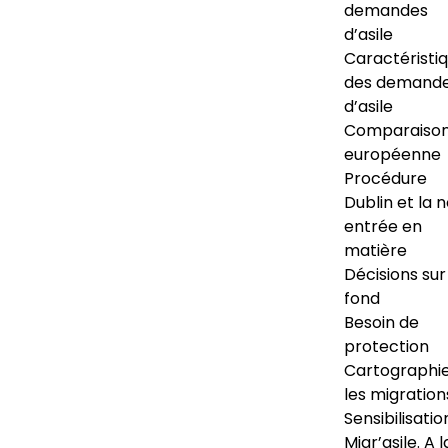
demandes
d’asile
Caractéristi
des demand
d’asile
Comparaiso
européenne
Procédure
Dublin et la 
entrée en
matière
Décisions sur
fond
Besoin de
protection
Cartographi
les migration
Sensibilisatio
Migr’asile. A l