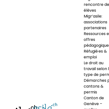
rencontre d
élèves
Migr’asile:
associations
partenaires
Ressources e
offres
pédagogique
Réfugié·es &
emploi
Le droit au
travail selon 
type de perm
Démarches 
cantons &
permis
Canton de
Genève –