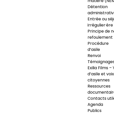
matière (NE
Détention
administrati
Entrée ou séj
irrégulier·ère
Principe de 
refoulement
Procédure
d’asile
Renvoi
Témoignage
Exilia Films – 
d’asile et voix
citoyennes
Ressources
documentair
Contacts util
Agenda
Publics