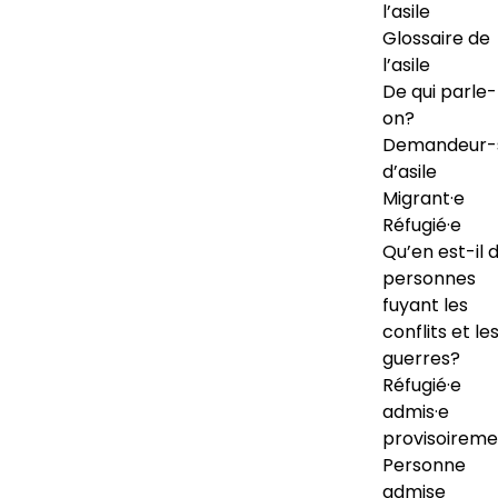
l’asile
Glossaire de
l’asile
De qui parle-
on?
Demandeur-
d’asile
Migrant·e
Réfugié·e
Qu’en est-il 
personnes
fuyant les
conflits et le
guerres?
Réfugié·e
admis·e
provisoireme
Personne
admise