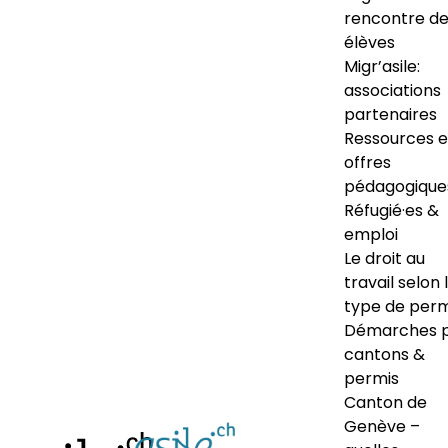
rencontre d
élèves
Migr’asile:
associations
partenaires
Ressources e
offres
pédagogique
Réfugié·es &
emploi
Le droit au
travail selon 
type de perm
Démarches 
cantons &
permis
Canton de
Genève –