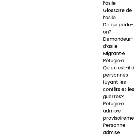
l’asile
Glossaire de
l’asile
De qui parle-
on?
Demandeur-
d’asile
Migrant·e
Réfugié·e
Qu’en est-il 
personnes
fuyant les
conflits et le
guerres?
Réfugié·e
admis·e
provisoireme
Personne
admise