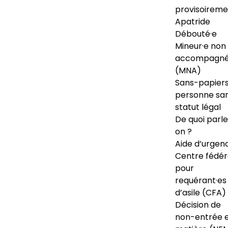
provisoireme
Apatride
Débouté·e
Mineur·e non
accompagné
(MNA)
Sans-papiers
personne sa
statut légal
De quoi parl
on ?
Aide d’urgen
Centre fédér
pour
requérant·es
d’asile (CFA)
Décision de
non-entrée 