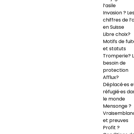
l’asile
Invasion ? Le
chiffres de l’a
en Suisse
Libre choix?
Motifs de fuit
et statuts
Tromperie? 
besoin de
protection
Afflux?
Déplacé·es e
réfugié·es da
le monde
Mensonge ?
Vraisemblan
et preuves
Profit ?