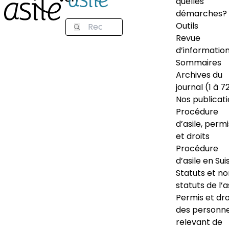
quelles
démarches?
Outils
Revue
d’informatio
Sommaires
Archives du
journal (1 à 7
Nos publicat
Procédure
d’asile, permi
et droits
Procédure
d’asile en Sui
Statuts et n
statuts de l’a
Permis et dro
des personn
relevant de