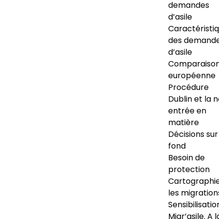
demandes
d’asile
Caractéristi
des demand
d’asile
Comparaiso
européenne
Procédure
Dublin et la 
entrée en
matière
Décisions sur
fond
Besoin de
protection
Cartographi
les migration
Sensibilisatio
Migr’asile. A l