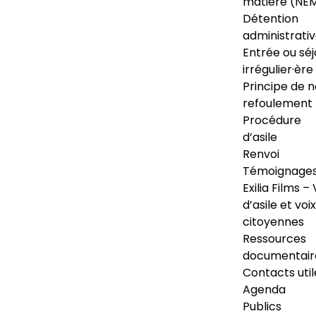
matière (NE
Détention
administrati
Entrée ou séj
irrégulier·ère
Principe de 
refoulement
Procédure
d’asile
Renvoi
Témoignage
Exilia Films – 
d’asile et voix
citoyennes
Ressources
documentair
Contacts util
Agenda
Publics