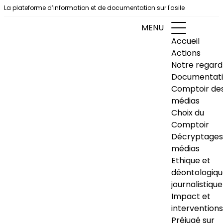
Aller au contenu
La plateforme d’information et de documentation sur l'asile
MENU
Accueil
Actions
Notre regard
Documentat
Comptoir de
médias
Choix du
Comptoir
Décryptages
médias
Ethique et
déontologiq
journalistique
Impact et
interventions
Préjugé sur