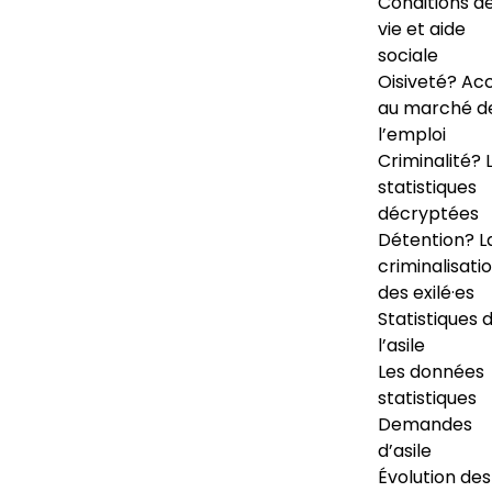
Conditions d
vie et aide
sociale
Oisiveté? Ac
au marché d
l’emploi
Criminalité? 
statistiques
décryptées
Détention? L
criminalisati
des exilé·es
Statistiques 
l’asile
Les données
statistiques
Demandes
d’asile
Évolution des