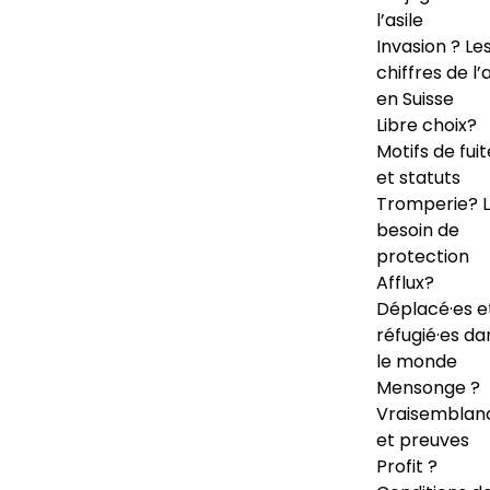
l’asile
Invasion ? Le
chiffres de l’a
en Suisse
Libre choix?
Motifs de fuit
et statuts
Tromperie? 
besoin de
protection
Afflux?
Déplacé·es e
réfugié·es da
le monde
Mensonge ?
Vraisemblan
et preuves
Profit ?