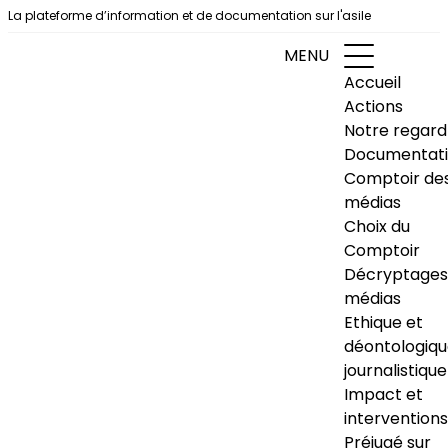
Aller au contenu
La plateforme d’information et de documentation sur l'asile
MENU
Accueil
Actions
Notre regard
Documentat
Comptoir de
médias
Choix du
Comptoir
Décryptages
médias
Ethique et
déontologiq
journalistique
Impact et
interventions
Préjugé sur