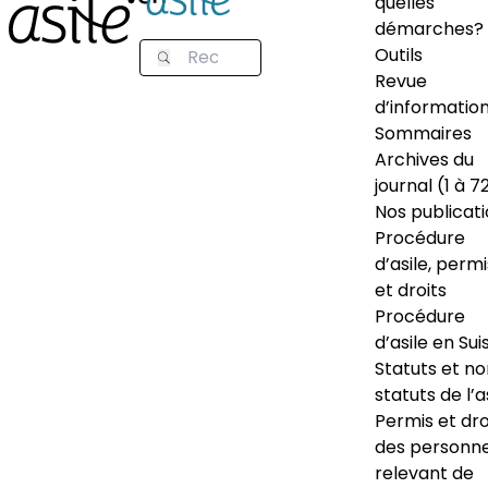
quelles
démarches?
Outils
Revue
d’informatio
Sommaires
Archives du
journal (1 à 7
Nos publicat
Procédure
d’asile, permi
et droits
Procédure
d’asile en Sui
Statuts et n
statuts de l’a
Permis et dro
des personn
relevant de