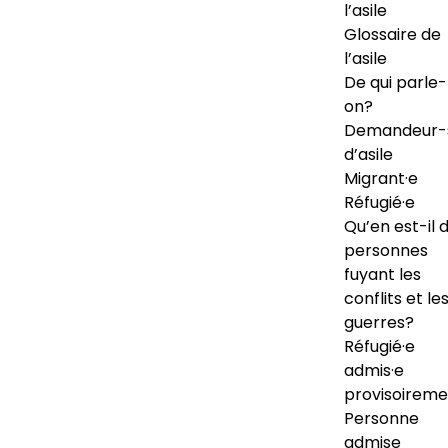
l’asile
Glossaire de
l’asile
De qui parle-
on?
Demandeur-
d’asile
Migrant·e
Réfugié·e
Qu’en est-il 
personnes
fuyant les
conflits et le
guerres?
Réfugié·e
admis·e
provisoireme
Personne
admise