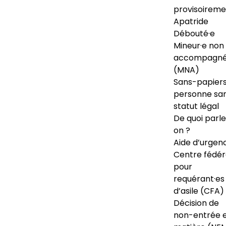
provisoireme
Apatride
Débouté·e
Mineur·e non
accompagné
(MNA)
Sans-papiers
personne sa
statut légal
De quoi parl
on ?
Aide d’urgen
Centre fédér
pour
requérant·es
d’asile (CFA)
Décision de
non-entrée 