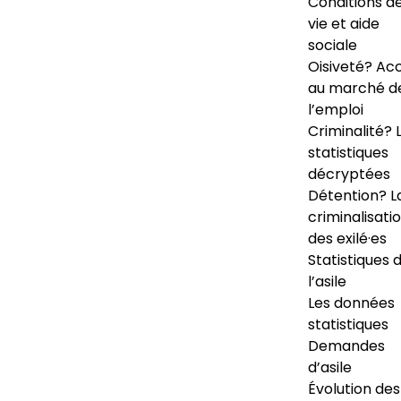
Conditions d
vie et aide
sociale
Oisiveté? Ac
au marché d
l’emploi
Criminalité? 
statistiques
décryptées
Détention? L
criminalisati
des exilé·es
Statistiques 
l’asile
Les données
statistiques
Demandes
d’asile
Évolution des