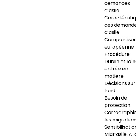
demandes
d’asile
Caractéristi
des demand
d’asile
Comparaiso
européenne
Procédure
Dublin et la 
entrée en
matière
Décisions sur
fond
Besoin de
protection
Cartographi
les migration
Sensibilisatio
Migr’asile. A l