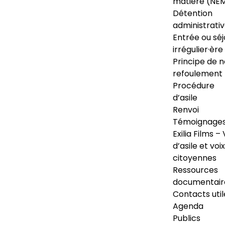
matière (NE
Détention
administrati
Entrée ou séj
irrégulier·ère
Principe de 
refoulement
Procédure
d’asile
Renvoi
Témoignage
Exilia Films – 
d’asile et voix
citoyennes
Ressources
documentair
Contacts util
Agenda
Publics