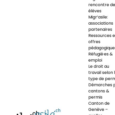
rencontre d
élèves
Migr’asile:
associations
partenaires
Ressources e
offres
pédagogique
Réfugié·es &
emploi
Le droit au
travail selon 
type de perm
Démarches 
cantons &
permis
Canton de
Genève –