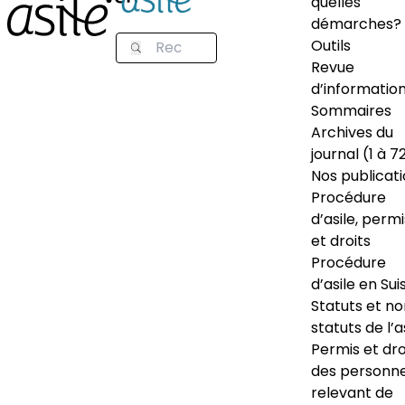
quelles
démarches?
Outils
Revue
d’informatio
Sommaires
Archives du
journal (1 à 7
Nos publicat
Procédure
d’asile, permi
et droits
Procédure
d’asile en Sui
Statuts et n
statuts de l’a
Permis et dro
des personn
relevant de