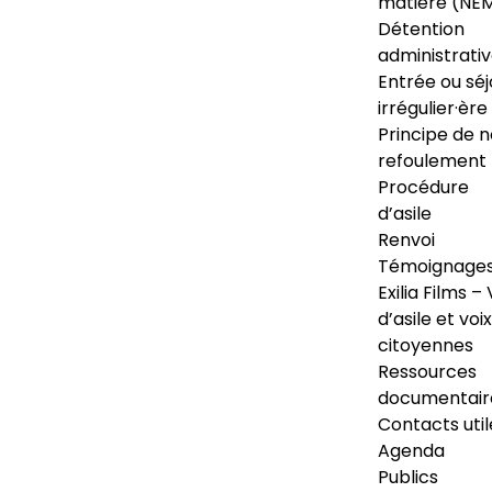
matière (NE
Détention
administrati
Entrée ou séj
irrégulier·ère
Principe de 
refoulement
Procédure
d’asile
Renvoi
Témoignage
Exilia Films – 
d’asile et voix
citoyennes
Ressources
documentair
Contacts util
Agenda
Publics