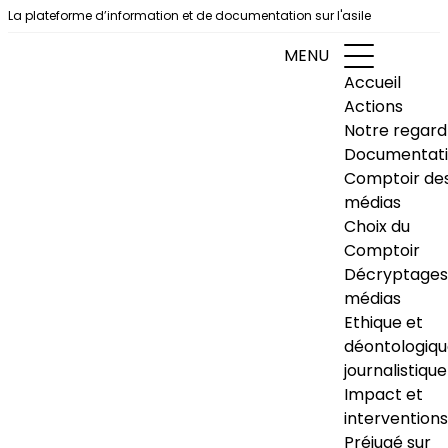
Aller au contenu
La plateforme d’information et de documentation sur l'asile
MENU
Accueil
Actions
Notre regard
Documentat
Comptoir de
médias
Choix du
Comptoir
Décryptages
médias
Ethique et
déontologiq
journalistique
Impact et
interventions
Préjugé sur