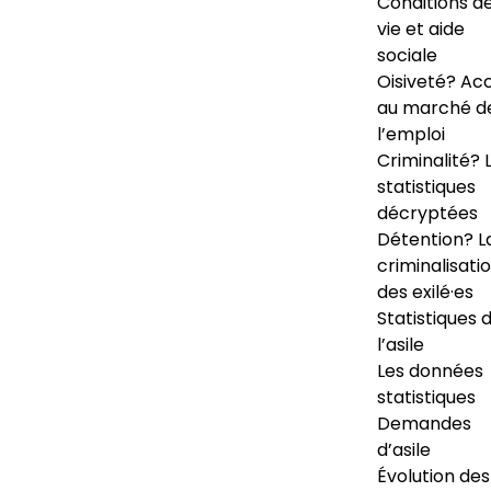
Conditions d
vie et aide
sociale
Oisiveté? Ac
au marché d
l’emploi
Criminalité? 
statistiques
décryptées
Détention? L
criminalisati
des exilé·es
Statistiques 
l’asile
Les données
statistiques
Demandes
d’asile
Évolution des