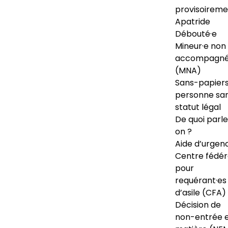
provisoireme
Apatride
Débouté·e
Mineur·e non
accompagné
(MNA)
Sans-papiers
personne sa
statut légal
De quoi parl
on ?
Aide d’urgen
Centre fédér
pour
requérant·es
d’asile (CFA)
Décision de
non-entrée 