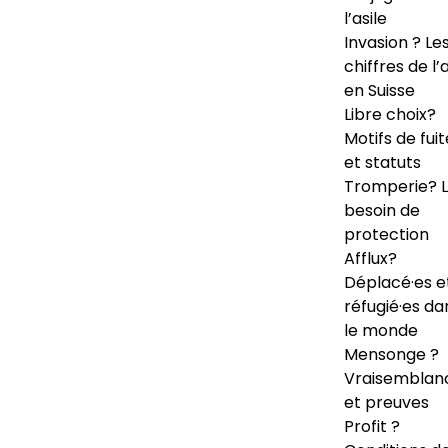
l’asile
Invasion ? Le
chiffres de l’a
en Suisse
Libre choix?
Motifs de fuit
et statuts
Tromperie? 
besoin de
protection
Afflux?
Déplacé·es e
réfugié·es da
le monde
Mensonge ?
Vraisemblan
et preuves
Profit ?