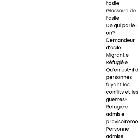
l’asile
Glossaire de
l’asile
De qui parle-
on?
Demandeur-
d’asile
Migrant·e
Réfugié·e
Qu’en est-il 
personnes
fuyant les
conflits et le
guerres?
Réfugié·e
admis·e
provisoireme
Personne
admise