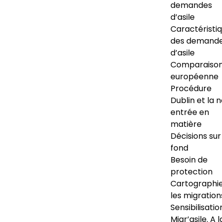
demandes
d’asile
Caractéristi
des demand
d’asile
Comparaiso
européenne
Procédure
Dublin et la 
entrée en
matière
Décisions sur
fond
Besoin de
protection
Cartographi
les migration
Sensibilisatio
Migr’asile. A l