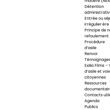
matière (NE
Détention
administrati
Entrée ou séj
irrégulier·ère
Principe de 
refoulement
Procédure
d’asile
Renvoi
Témoignage
Exilia Films – 
d’asile et voix
citoyennes
Ressources
documentair
Contacts util
Agenda
Publics