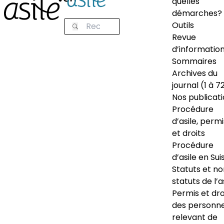
quelles
démarches?
Outils
Revue
d’informatio
Sommaires
Archives du
journal (1 à 7
Nos publicat
Procédure
d’asile, permi
et droits
Procédure
d’asile en Sui
Statuts et n
statuts de l’a
Permis et dro
des personn
relevant de