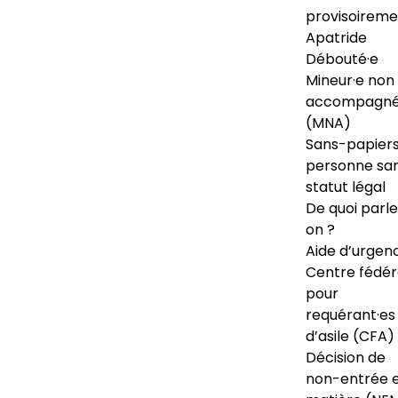
provisoireme
Apatride
Débouté·e
Mineur·e non
accompagné
(MNA)
Sans-papiers
personne sa
statut légal
De quoi parl
on ?
Aide d’urgen
Centre fédér
pour
requérant·es
d’asile (CFA)
Décision de
non-entrée 