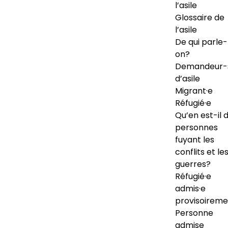
l’asile
Glossaire de
l’asile
De qui parle-
on?
Demandeur-
d’asile
Migrant·e
Réfugié·e
Qu’en est-il 
personnes
fuyant les
conflits et le
guerres?
Réfugié·e
admis·e
provisoireme
Personne
admise