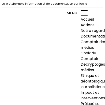
Aller au contenu
La plateforme d’information et de documentation sur l'asile
MENU
Accueil
Actions
Notre regard
Documentat
Comptoir de
médias
Choix du
Comptoir
Décryptages
médias
Ethique et
déontologiq
journalistique
Impact et
interventions
Préjugé sur