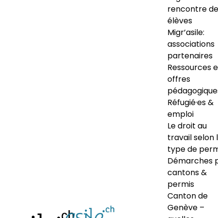
rencontre d
élèves
Migr’asile:
associations
partenaires
Ressources e
offres
pédagogique
Réfugié·es &
emploi
Le droit au
travail selon 
type de perm
Démarches 
cantons &
permis
Canton de
Genève –