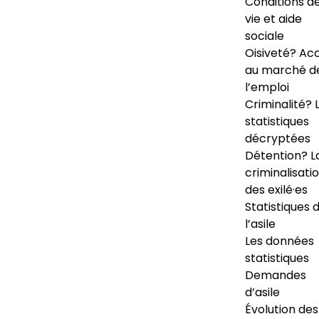
Conditions d
vie et aide
sociale
Oisiveté? Ac
au marché d
l’emploi
Criminalité? 
statistiques
décryptées
Détention? L
criminalisati
des exilé·es
Statistiques 
l’asile
Les données
statistiques
Demandes
d’asile
Évolution des