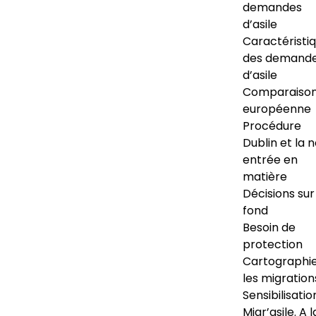
demandes
d’asile
Caractéristi
des demand
d’asile
Comparaiso
européenne
Procédure
Dublin et la 
entrée en
matière
Décisions sur
fond
Besoin de
protection
Cartographi
les migration
Sensibilisatio
Migr’asile. A l