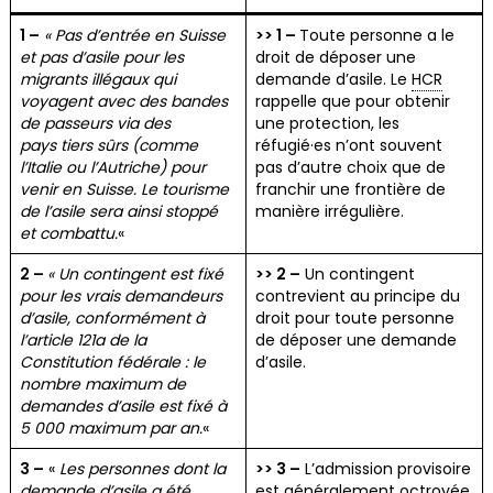
1 –
« Pas d’entrée en Suisse
>> 1 –
Toute personne a le
et pas d’asile pour les
droit de déposer une
migrants illégaux qui
demande d’asile. Le
HCR
voyagent avec des bandes
rappelle que pour obtenir
de passeurs via des
une protection, les
pays tiers sûrs (comme
réfugié·es n’ont souvent
l’Italie ou l’Autriche) pour
pas d’autre choix que de
venir en Suisse. Le tourisme
franchir une frontière de
de l’asile sera ainsi stoppé
manière irrégulière.
et combattu.
«
2 –
«
Un contingent est fixé
>> 2 –
Un contingent
pour les vrais demandeurs
contrevient au principe du
d’asile, conformément à
droit pour toute personne
l’article 121a de la
de déposer une demande
Constitution fédérale : le
d’asile.
nombre maximum de
demandes d’asile est fixé à
5 000 maximum par an.
«
3 –
«
Les personnes dont la
>> 3 –
L’admission provisoire
demande d’asile a été
est généralement octroyée