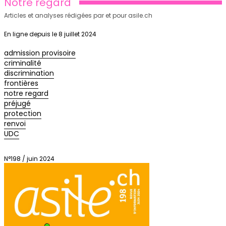
Notre regard
Articles et analyses rédigées par et pour asile.ch
En ligne depuis le 8 juillet 2024
admission provisoire
criminalité
discrimination
frontières
notre regard
préjugé
protection
renvoi
UDC
N°198 / juin 2024