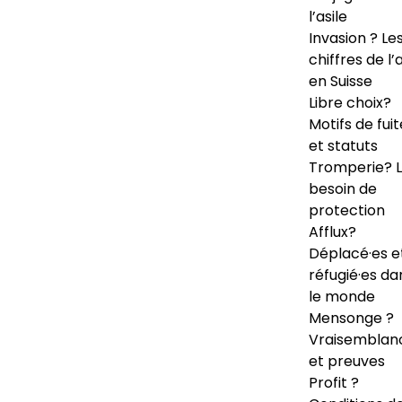
l’asile
Invasion ? Le
chiffres de l’a
en Suisse
Libre choix?
Motifs de fuit
et statuts
Tromperie? 
besoin de
protection
Afflux?
Déplacé·es e
réfugié·es da
le monde
Mensonge ?
Vraisemblan
et preuves
Profit ?